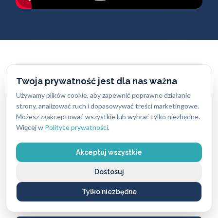
Zakres naszych
usług
Twoja prywatność jest dla nas ważna
ślusarskich
Używamy plików cookie, aby zapewnić poprawne działanie
strony, analizować ruch i dopasowywać treści marketingowe.
Możesz zaakceptować wszystkie lub wybrać tylko niezbędne.
Więcej w
Awaryjne otwieranie
Polityce prywatności
.
DOSTĘPNOŚĆ
Akceptuj wszystkie
24/7
PROFESJONALIZM
Dostosuj
Tak
ZAKRES
Tylko niezbędne
Drzwi, auta