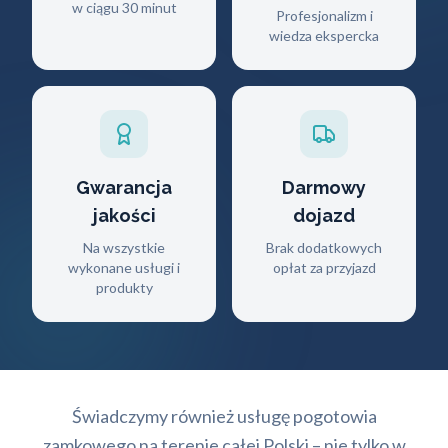
w ciągu 30 minut
Profesjonalizm i
wiedza ekspercka
Gwarancja
Darmowy
jakości
dojazd
Na wszystkie
Brak dodatkowych
wykonane usługi i
opłat za przyjazd
produkty
Świadczymy również usługę pogotowia
zamkowego na terenie całej Polski – nie tylko w