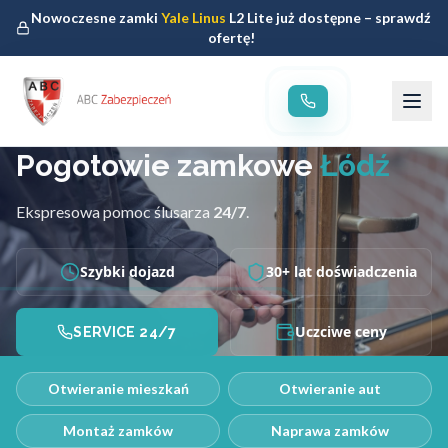
Nowoczesne zamki
Yale Linus
L2 Lite już dostępne – sprawdź
ofertę!
Pogotowie zamkowe
Łódź
Ekspresowa pomoc ślusarza
24/7
.
Szybki dojazd
30+ lat doświadczenia
Uczciwe ceny
SERVICE 24/7
Otwieranie mieszkań
Otwieranie aut
Montaż zamków
Naprawa zamków