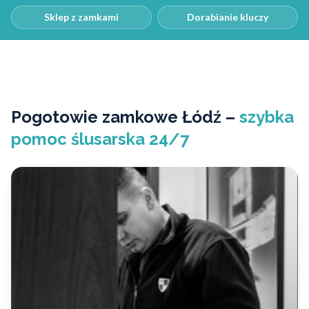
Sklep z zamkami
Dorabianie kluczy
Pogotowie zamkowe Łódź –
szybka
pomoc ślusarska 24/7