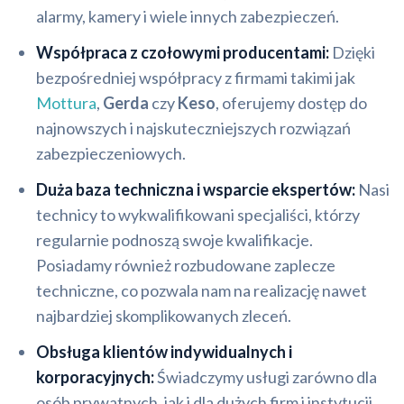
alarmy, kamery i wiele innych zabezpieczeń.
Współpraca z czołowymi producentami:
Dzięki
bezpośredniej współpracy z firmami takimi jak
Mottura
,
Gerda
czy
Keso
, oferujemy dostęp do
najnowszych i najskuteczniejszych rozwiązań
zabezpieczeniowych.
Duża baza techniczna i wsparcie ekspertów:
Nasi
technicy to wykwalifikowani specjaliści, którzy
regularnie podnoszą swoje kwalifikacje.
Posiadamy również rozbudowane zaplecze
techniczne, co pozwala nam na realizację nawet
najbardziej skomplikowanych zleceń.
Obsługa klientów indywidualnych i
korporacyjnych:
Świadczymy usługi zarówno dla
osób prywatnych, jak i dla dużych firm i instytucji.