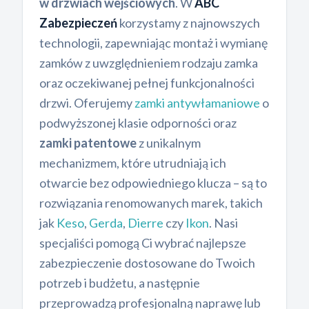
w drzwiach wejściowych
. W
ABC
Zabezpieczeń
korzystamy z najnowszych
technologii, zapewniając montaż i wymianę
zamków z uwzględnieniem rodzaju zamka
oraz oczekiwanej pełnej funkcjonalności
drzwi. Oferujemy
zamki antywłamaniowe
o
podwyższonej klasie odporności oraz
zamki patentowe
z unikalnym
mechanizmem, które utrudniają ich
otwarcie bez odpowiedniego klucza – są to
rozwiązania renomowanych marek, takich
jak
Keso
,
Gerda
,
Dierre
czy
Ikon
. Nasi
specjaliści pomogą Ci wybrać najlepsze
zabezpieczenie dostosowane do Twoich
potrzeb i budżetu, a następnie
przeprowadzą profesjonalną naprawę lub