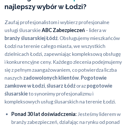
najlepszy wybór w Łodzi?
Zaufaj profesjonalistom i wybierz profesjonalne
usługi ślusarskie
ABC Zabezpieczeń
– lidera w
branży ślusarskiej Łódź
. Obsługujemy mieszkańców
Łodzi na terenie całego miasta, we wszystkich
dzielnicach Łodzi, zapewniając kompleksową obsługę
i konkurencyjne ceny. Każdego zlecenia podejmujemy
się z pełnym zaangażowaniem, co potwierdza liczba
naszych
zadowolonych klientów
.
Pogotowie
zamkowe w Łodzi
,
ślusarz Łódź
oraz
pogotowie
ślusarskie
to synonimy profesjonalizmu i
kompleksowych usług ślusarskich na terenie Łodzi.
Ponad 30 lat doświadczenia:
Jesteśmy liderem w
branży zabezpieczeń, działając na rynku od ponad