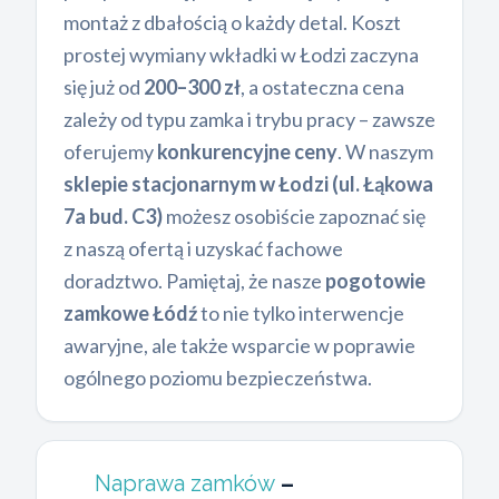
montaż z dbałością o każdy detal. Koszt
prostej wymiany wkładki w Łodzi zaczyna
się już od
200–300 zł
, a ostateczna cena
zależy od typu zamka i trybu pracy – zawsze
oferujemy
konkurencyjne ceny
. W naszym
sklepie stacjonarnym w Łodzi (ul. Łąkowa
7a bud. C3)
możesz osobiście zapoznać się
z naszą ofertą i uzyskać fachowe
doradztwo. Pamiętaj, że nasze
pogotowie
zamkowe Łódź
to nie tylko interwencje
awaryjne, ale także wsparcie w poprawie
ogólnego poziomu bezpieczeństwa.
Naprawa zamków
–