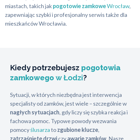
miastach, takich jak
pogotowie zamkowe
Wrocław
,
zapewniając szybki i profesjonalny serwis także dla
mieszkańców Wrocławia.
Kiedy potrzebujesz
pogotowia
zamkowego
w Łodzi
?
Sytuacji, w których niezbędna jest interwencja
specjalisty od zamków, jest wiele – szczególnie w
nagłych sytuacjach
, gdy liczy się szybka reakcja i
fachowa pomoc. Typowe powody wezwania
pomocy
ślusarza
to
zgubione klucze
,
zatrzaśnięte drzwi
czy
awarie zamków
. Nasze