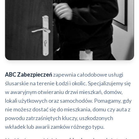
ABC Zabezpieczeń
zapewnia całodobowe usługi
ślusarskie na terenie Łodzi i okolic. Specjalizujemy się
w awaryjnym otwieraniu drzwi mieszkań, domów,
lokali użytkowych oraz samochodów. Pomagamy, gdy
nie możesz dostać się do mieszkania, domu czy auta z
powodu zatrzaśniętych kluczy, uszkodzonych
wkładek lub awarii zamków różnego typu.