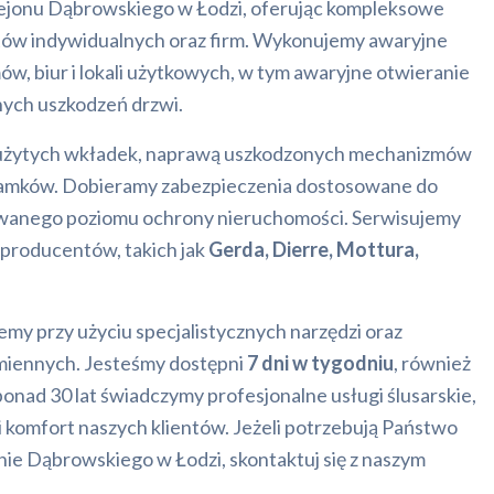
ejonu Dąbrowskiego w Łodzi, oferując kompleksowe
entów indywidualnych oraz firm. Wykonujemy awaryjne
w, biur i lokali użytkowych, w tym awaryjne otwieranie
nych uszkodzeń drzwi.
zużytych wkładek, naprawą uszkodzonych mechanizmów
amków. Dobieramy zabezpieczenia dostosowane do
kiwanego poziomu ochrony nieruchomości. Serwisujemy
roducentów, takich jak
Gerda, Dierre, Mottura,
my przy użyciu specjalistycznych narzędzi oraz
amiennych. Jesteśmy dostępni
7 dni w tygodniu
, również
onad 30 lat świadczymy profesjonalne usługi ślusarskie,
 komfort naszych klientów. Jeżeli potrzebują Państwo
nie Dąbrowskiego w Łodzi, skontaktuj się z naszym