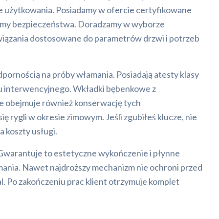
e użytkowania. Posiadamy w ofercie certyfikowane
normy bezpieczeństwa. Doradzamy w wyborze
wiązania dostosowane do parametrów drzwi i potrzeb
pornością na próby włamania. Posiadają atesty klasy
olu interwencyjnego. Wkładki bębenkowe z
e obejmuje również konserwację tych
ygli w okresie zimowym. Jeśli zgubiłeś klucze, nie
 koszty usługi.
Gwarantuje to estetyczne wykończenie i płynne
amania. Nawet najdroższy mechanizm nie ochroni przed
al. Po zakończeniu prac klient otrzymuje komplet