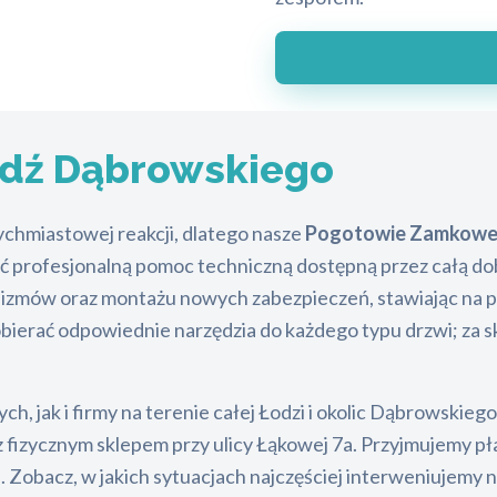
dź Dąbrowskiego
ychmiastowej reakcji, dlatego nasze
Pogotowie Zamkowe
ć profesjonalną pomoc techniczną dostępną przez całą do
mów oraz montażu nowych zabezpieczeń, stawiając na pro
obierać odpowiednie narzędzia do każdego typu drzwi; za 
h, jak i firmy na terenie całej Łodzi i okolic Dąbrowski
fizycznym sklepem przy ulicy Łąkowej 7a. Przyjmujemy pł
i. Zobacz, w jakich sytuacjach najczęściej interweniujemy