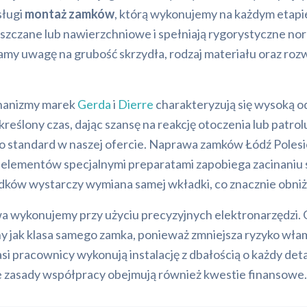
sługi
montaż zamków
, którą wykonujemy na każdym etapi
uszczane lub nawierzchniowe i spełniają rygorystyczne 
y uwagę na grubość skrzydła, rodzaj materiału oraz roz
chanizmy marek
Gerda
i
Dierre
charakteryzują się wysoką od
reślony czas, dając szansę na reakcję otoczenia lub patr
o standard w naszej ofercie. Naprawa zamków Łódź Polesi
entów specjalnymi preparatami zapobiega zacinaniu się r
ków wystarczy wymiana samej wkładki, co znacznie obniża
a wykonujemy przy użyciu precyzyjnych elektronarzędzi. 
żny jak klasa samego zamka, ponieważ zmniejsza ryzyko wł
si pracownicy wykonują instalację z dbałością o każdy det
 zasady współpracy obejmują również kwestie finansowe.