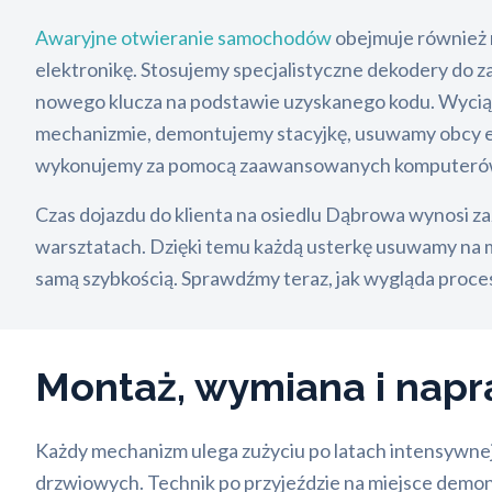
Awaryjne otwieranie samochodów
obejmuje również 
elektronikę. Stosujemy specjalistyczne dekodery do 
nowego klucza na podstawie uzyskanego kodu. Wyciąga
mechanizmie, demontujemy stacyjkę, usuwamy obcy el
wykonujemy za pomocą zaawansowanych komputerów d
Czas dojazdu do klienta na osiedlu Dąbrowa wynosi za
warsztatach. Dzięki temu każdą usterkę usuwamy na m
samą szybkością. Sprawdźmy teraz, jak wygląda proce
Montaż, wymiana i nap
Każdy mechanizm ulega zużyciu po latach intensywnej
drzwiowych. Technik po przyjeździe na miejsce demontu