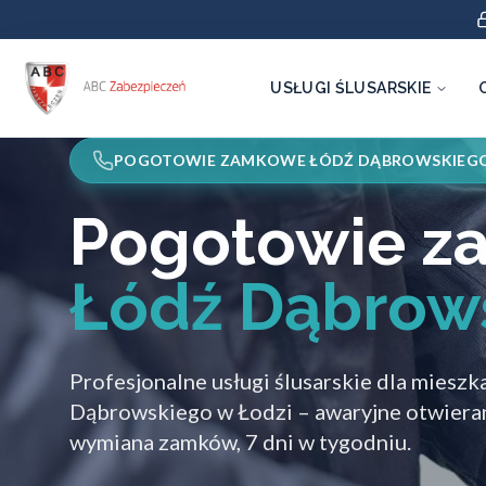
USŁUGI ŚLUSARSKIE
POGOTOWIE ZAMKOWE ŁÓDŹ DĄBROWSKIEG
Pogotowie 
Łódź Dąbrow
Profesjonalne usługi ślusarskie dla miesz
Dąbrowskiego w Łodzi – awaryjne otwieran
wymiana zamków, 7 dni w tygodniu.