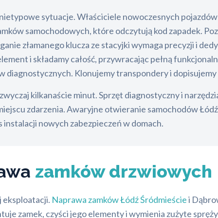
nietypowe sytuacje. Właściciele nowoczesnych pojazdów c
zamków samochodowych, które odczytują kod zapadek. Pozw
nie złamanego klucza ze stacyjki wymaga precyzji i dedy
ement i składamy całość, przywracając pełną funkcjonaln
iagnostycznych. Klonujemy transpondery i dopisujemy n
zwyczaj kilkanaście minut. Sprzęt diagnostyczny i narzędz
iejscu zdarzenia. Awaryjne otwieranie samochodów Łódź Ś
s instalacji nowych zabezpieczeń w domach.
rawa
zamków drzwiowych
 eksploatacji.
Naprawa zamków Łódź Śródmieście
i Dąbro
je zamek, czyści jego elementy i wymienia zużyte sprężyny