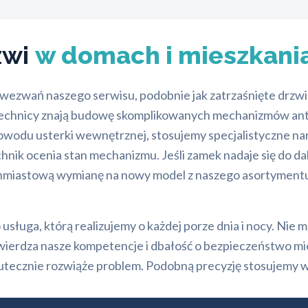
zwi
w domach i mieszkani
 wezwań naszego serwisu, podobnie jak zatrzaśnięte drzw
si technicy znają budowę skomplikowanych mechanizmów a
 powodu usterki wewnętrznej, stosujemy specjalistyczne na
chnik ocenia stan mechanizmu. Jeśli zamek nadaje się do 
miastową wymianę na nowy model z naszego asortymentu.
 usługa, którą realizujemy o każdej porze dnia i nocy. Nie 
otwierdza nasze kompetencje i dbałość o bezpieczeństwo 
kutecznie rozwiąże problem. Podobną precyzję stosujemy