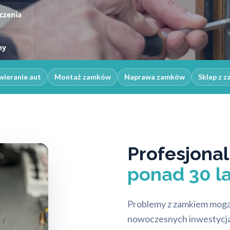
czenia
ny
ieranie aut
Montaż zamków
Naprawa zamków
Sklep z 
Profesjonal
ponad 30 la
Problemy z zamkiem mogą 
nowoczesnych inwestycj