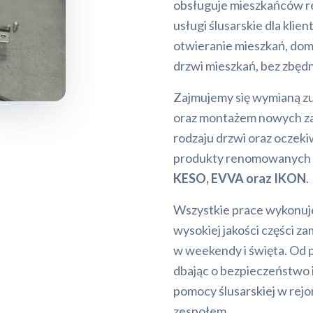
obsługuje mieszkańców r
usługi ślusarskie dla kli
otwieranie mieszkań, domó
drzwi mieszkań, bez zbęd
Zajmujemy się wymianą 
oraz montażem nowych z
rodzaju drzwi oraz ocze
produkty renomowanych p
KESO, EVVA oraz IKON
.
Wszystkie prace wykonuje
wysokiej jakości części z
w weekendy i święta. Od p
dbając o bezpieczeństwo i
pomocy ślusarskiej w rejo
zespołem.