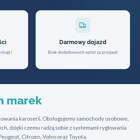
ści
Darmowy dojazd
ługi i
Brak dodatkowych opłat za przyjazd
h marek
 rysowania karoserii. Obsługujemy samochody osobowe,
ch, dzięki czemu radzą sobie z systemami ryglowania
eugeot, Citroen, Volvo oraz Toyota.