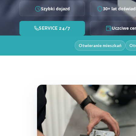
Szybki dojazd
30+ lat doświad
Uczciwe ce
SERVICE 24/7
Otwieranie mieszkań
Otw