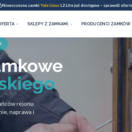
Nowoczesne zamki
Yale Linus
L2 Lite już dostępne – sprawdź ofert
OFERTA
SKLEPY Z ZAMKAMI
PRODUCENCI ZAMKÓW
O
zamkowe
skiego
kańców rejonu
ie, naprawa i