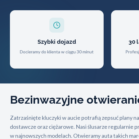
Szybki dojazd
30 
Docieramy do klienta w ciągu 30 minut
Profes
Bezinwazyjne otwiera
Zatrzaśnięte kluczyki w aucie potrafią zepsuć plany 
dostawcze oraz ciężarowe. Nasi ślusarze regularnie p
w najnowszych modelach. Otwieramy auta takich marek