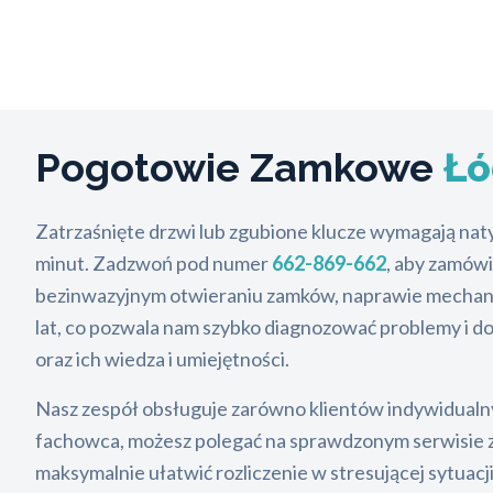
Pogotowie Zamkowe
Łó
Zatrzaśnięte drzwi lub zgubione klucze wymagają nat
minut. Zadzwoń pod numer
662-869-662
, aby zamówi
bezinwazyjnym otwieraniu zamków, naprawie mechaniz
lat, co pozwala nam szybko diagnozować problemy i d
oraz ich wiedza i umiejętności.
Nasz zespół obsługuje zarówno klientów indywidualnyc
fachowca, możesz polegać na sprawdzonym serwisie z 
maksymalnie ułatwić rozliczenie w stresującej sytuacj