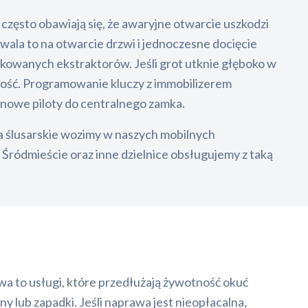
zęsto obawiają się, że awaryjne otwarcie uszkodzi
ala to na otwarcie drzwi i jednoczesne docięcie
kowanych ekstraktorów. Jeśli grot utknie głęboko w
ość. Programowanie kluczy z immobilizerem
owe piloty do centralnego zamka.
ia ślusarskie wozimy w naszych mobilnych
ródmieście oraz inne dzielnice obsługujemy z taką
wa to usługi, które przedłużają żywotność okuć
 lub zapadki. Jeśli naprawa jest nieopłacalna,