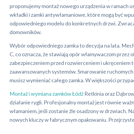
proponujemy montaż nowego urządzenia w ramach u
wkładki i zamki antywłamaniowe, które mogą być wp
odpowiedniego modelu do konkretnych drzwi. Zwracam
domowników.
Wybór odpowiedniego zamka to decyzja na lata. Me
C, co oznacza, że stawiają opór włamywaczom przez ok
zabezpieczeniem przed rozwierceniem i ukręceniem t
zaawansowanych systemów. Smarowanie ruchomych elem
musisz wymieniać całego zamka. W większości przypad
Montaż i wymiana zamków Łódź
Retkinia oraz Dąbrow
działanie rygli. Profesjonalny montaż jest równie wa
włamaniem, jeśli zostanie źle osadzony w drzwiach. Na
nowych kluczy w fabrycznym opakowaniu. Przejrzyste