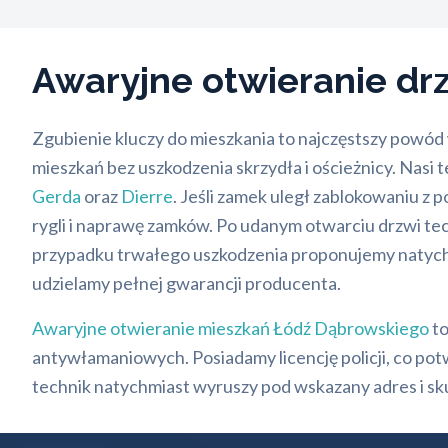
Awaryjne otwieranie dr
Zgubienie kluczy do mieszkania to najczęstszy powód
mieszkań bez uszkodzenia skrzydła i ościeżnicy. Na
Gerda
oraz
Dierre
. Jeśli zamek uległ zablokowaniu z
rygli i naprawę zamków. Po udanym otwarciu drzwi te
przypadku trwałego uszkodzenia proponujemy natych
udzielamy pełnej gwarancji producenta.
Awaryjne otwieranie mieszkań Łódź Dąbrowskiego
to
antywłamaniowych. Posiadamy licencję policji, co p
technik natychmiast wyruszy pod wskazany adres i s