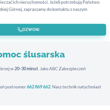
ieczać ich nieruchomości. Jeżeli potrzebują Państwo
zkiej Górnej, zapraszamy do kontaktu z naszym
DZWOŃ!
omoc ślusarska
Górnej w
20-30 minut
. Jako ABC Zabezpieczeń
zwoń pod numer
662 869 662
. Nasz technik natychmiast