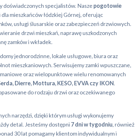
y doświadczonych specjalistów. Nasze
pogotowie
 dla mieszkańców łódzkiej Górnej, oferując
ów, usługi ślusarskie oraz zabezpieczeń drzwiowych.
ieranie drzwi mieszkań, naprawę uszkodzonych
nę zamków i wkładek.
domy jednorodzinne, lokale usługowe, biura oraz
ólnot mieszkaniowych. Serwisujemy zamki wpuszczane,
amaniowe oraz wielopunktowe wielu renomowanych
erda, Dierre, Mottura, KESO, EVVA czy IKON
.
opasowane do rodzaju drzwi oraz oczekiwanego
nych narzędzi, dzięki którym usługi wykonujemy
każdy detal. Jesteśmy dostępni
7 dni w tygodniu
, również
ponad 30 lat pomagamy klientom indywidualnym i