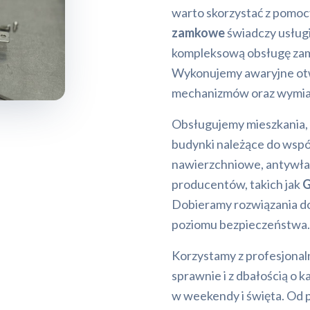
warto skorzystać z pomoc
zamkowe
świadczy usługi
kompleksową obsługę zamk
Wykonujemy awaryjne otw
mechanizmów oraz wymia
Obsługujemy mieszkania, 
budynki należące do wsp
nawierzchniowe, antywł
producentów, takich jak
G
Dobieramy rozwiązania d
poziomu bezpieczeństwa.
Korzystamy z profesjonal
sprawnie i z dbałością o 
w weekendy i święta. Od 