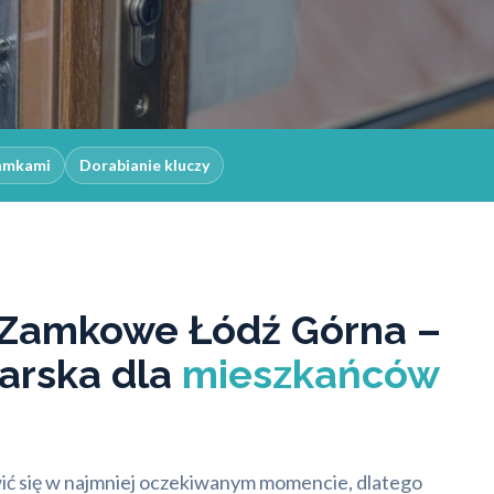
zamkami
Dorabianie kluczy
Zamkowe Łódź Górna –
arska dla
mieszkańców
ć się w najmniej oczekiwanym momencie, dlatego