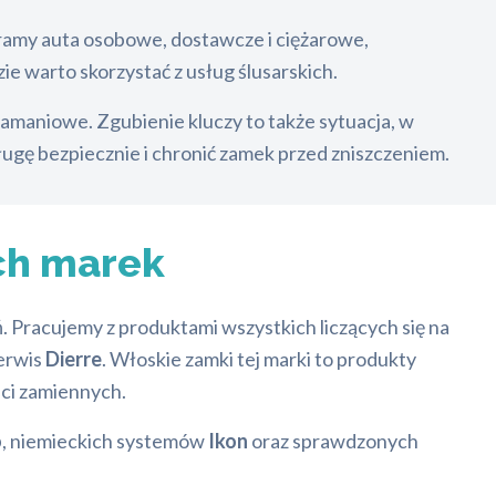
ramy auta osobowe, dostawcze i ciężarowe,
e warto skorzystać z usług ślusarskich.
maniowe. Zgubienie kluczy to także sytuacja, w
ługę bezpiecznie i chronić zamek przed zniszczeniem.
ch marek
racujemy z produktami wszystkich liczących się na
erwis
Dierre
. Włoskie zamki tej marki to produkty
ści zamiennych.
o
, niemieckich systemów
Ikon
oraz sprawdzonych