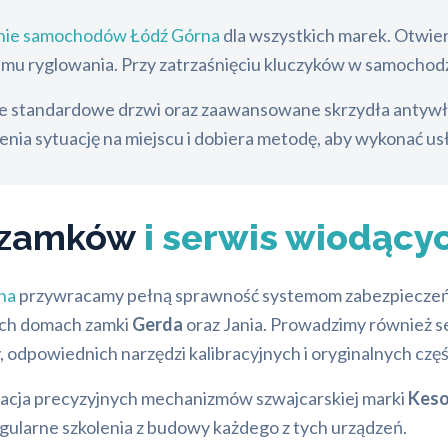
anie samochodów Łódź Górna
dla wszystkich marek. Otwie
emu ryglowania. Przy zatrzaśnięciu kluczyków w samochodzi
 standardowe drzwi oraz zaawansowane skrzydła antywła
enia sytuację na miejscu i dobiera metodę, aby wykonać us
a zamków
i serwis wiodący
na
przywracamy pełną sprawność systemom zabezpieczeń. P
ich domach zamki
Gerda
oraz Jania. Prowadzimy również s
 odpowiednich narzędzi kalibracyjnych i oryginalnych czę
rwacja precyzyjnych mechanizmów szwajcarskiej marki
Kes
gularne szkolenia z budowy każdego z tych urządzeń.