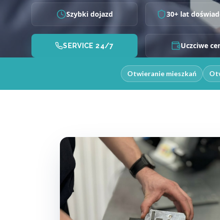
Szybki dojazd
30+ lat doświad
Uczciwe ce
SERVICE 24/7
Otwieranie mieszkań
Otw