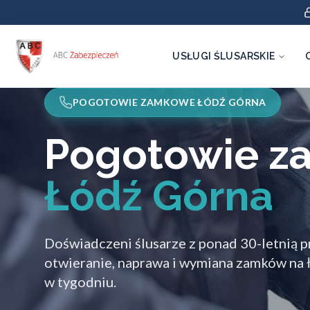
USŁUGI ŚLUSARSKIE
POGOTOWIE ZAMKOWE ŁÓDŹ GÓRNA
Pogotowie 
Łódź Górna
Doświadczeni ślusarze z ponad 30-letnią p
otwieranie, naprawa i wymiana zamków na ł
w tygodniu.