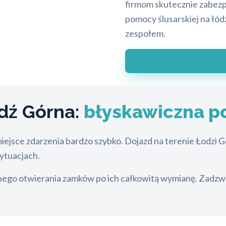
firmom skutecznie zabezp
pomocy ślusarskiej na łód
zespołem.
dź Górna:
błyskawiczna p
iejsce zdarzenia bardzo szybko. Dojazd na terenie Łodzi 
ytuacjach.
yjnego otwierania zamków po ich całkowitą wymianę. Zad