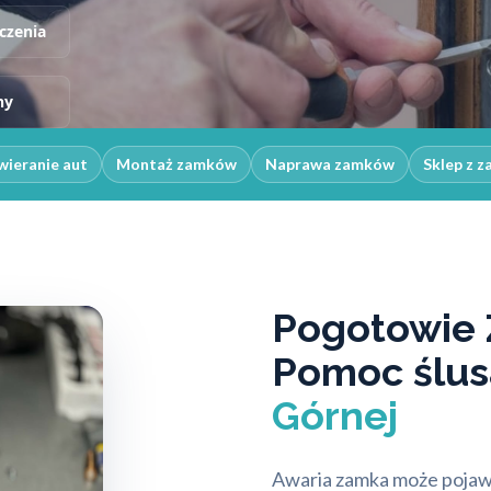
czenia
ny
ieranie aut
Montaż zamków
Naprawa zamków
Sklep z 
Pogotowie 
Pomoc ślus
Górnej
Awaria zamka może pojawi