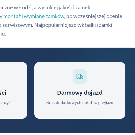
czne w Łodzi, a wysokiej jakości zamek
wy
montaż i wymianę zamków
, po wcześniejszej ocenie
serwisowym. Najpopularniejsze wkładki i zamki
iu.
ści
Darmowy dojazd
ługi i
Brak dodatkowych opłat za przyjazd