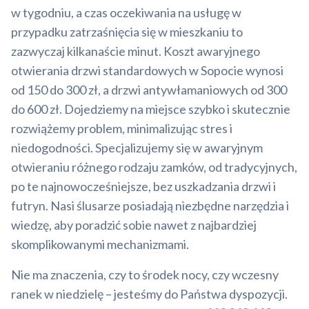
w tygodniu, a czas oczekiwania na usługę w
przypadku zatrzaśnięcia się w mieszkaniu to
zazwyczaj kilkanaście minut. Koszt awaryjnego
otwierania drzwi standardowych w Sopocie wynosi
od 150 do 300 zł, a drzwi antywłamaniowych od 300
do 600 zł. Dojedziemy na miejsce szybko i skutecznie
rozwiążemy problem, minimalizując stres i
niedogodności. Specjalizujemy się w awaryjnym
otwieraniu różnego rodzaju zamków, od tradycyjnych,
po te najnowocześniejsze, bez uszkadzania drzwi i
futryn. Nasi ślusarze posiadają niezbędne narzędzia i
wiedzę, aby poradzić sobie nawet z najbardziej
skomplikowanymi mechanizmami.
Nie ma znaczenia, czy to środek nocy, czy wczesny
ranek w niedzielę – jesteśmy do Państwa dyspozycji.