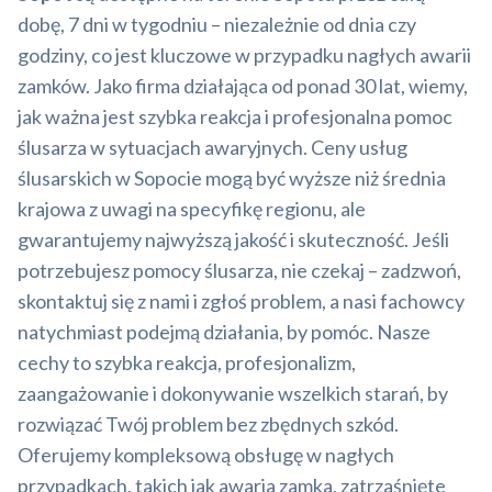
dobę, 7 dni w tygodniu – niezależnie od dnia czy
godziny, co jest kluczowe w przypadku nagłych awarii
zamków. Jako firma działająca od ponad 30 lat, wiemy,
jak ważna jest szybka reakcja i profesjonalna pomoc
ślusarza w sytuacjach awaryjnych. Ceny usług
ślusarskich w Sopocie mogą być wyższe niż średnia
krajowa z uwagi na specyfikę regionu, ale
gwarantujemy najwyższą jakość i skuteczność. Jeśli
potrzebujesz pomocy ślusarza, nie czekaj – zadzwoń,
skontaktuj się z nami i zgłoś problem, a nasi fachowcy
natychmiast podejmą działania, by pomóc. Nasze
cechy to szybka reakcja, profesjonalizm,
zaangażowanie i dokonywanie wszelkich starań, by
rozwiązać Twój problem bez zbędnych szkód.
Oferujemy kompleksową obsługę w nagłych
przypadkach, takich jak awaria zamka, zatrzaśnięte