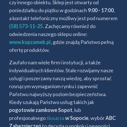
czy innego obiektu. Sklep jest otwarty od
poniedziałku do piątku w godzinach
9:00 - 17:00
,
a kontakt telefoniczny możliwy jest pod numerem
(58) 573-11-25
. Zachęcamy również do
odwiedzenia naszego sklepu online:
www.kupzamek.pl
, gdzie znajdą Państwo pełną
ofertę produktów.
Zaufało nam wiele firm i instytucji, a także
indywidualnych klientów. Stale rozwijamy nasze
usługi i poszerzamy naszą wiedzę, aby sprostać
rosnącym wymaganiom rynku i zapewnić
Państwu najwyższy poziom bezpieczeństwa.
Kiedy szukają Państwo usług takich jak
pogotowie zamkowe Sopot
, lub
profesjonalnego
ślusarza
w Sopocie
, wybór
ABC
Zabezpieczeń
to decyzja o spokoju i pewności