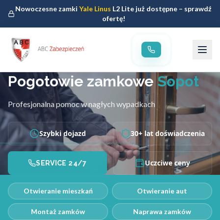
Nowoczesne zamki
Yale Linus
L2 Lite już dostępne – sprawdź
ofertę!
Pogotowie zamkowe
Sopot
Profesjonalna pomoc w nagłych wypadkach
Szybki dojazd
30+ lat doświadczenia
Uczciwe ceny
SERVICE 24/7
Otwieranie mieszkań
Otwieranie aut
Montaż zamków
Naprawa zamków