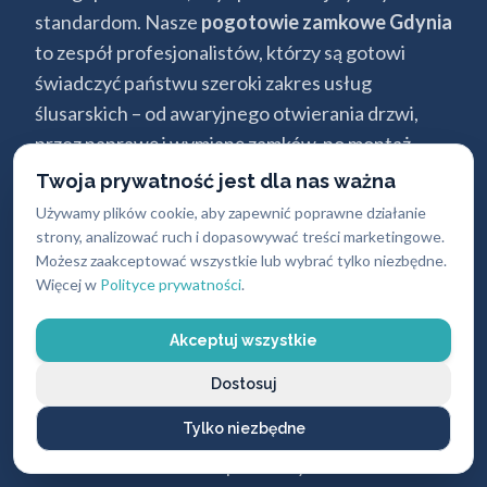
standardom. Nasze
pogotowie zamkowe Gdynia
to zespół profesjonalistów, którzy są gotowi
świadczyć państwu szeroki zakres usług
ślusarskich – od awaryjnego otwierania drzwi,
przez naprawę i wymianę zamków, po montaż
nowoczesnych zabezpieczeń. Czekamy na
Twoja prywatność jest dla nas ważna
państwa kontakt i jesteśmy gotowi pomóc w
Używamy plików cookie, aby zapewnić poprawne działanie
każdej sytuacji – zadzwoń, jeśli potrzebujesz
strony, analizować ruch i dopasowywać treści marketingowe.
Możesz zaakceptować wszystkie lub wybrać tylko niezbędne.
natychmiastowej pomocy ślusarza lub fachowego
Więcej w
Polityce prywatności
.
doradztwa.
Akceptuj wszystkie
Zachęcamy do zapoznania się z naszą ofertą
usług ślusarskich. W naszym asortymencie
Dostosuj
znajdziesz także sejfy, zabezpieczenia okien i
Tylko niezbędne
balkonów, dodatkowe zamki, okucia drzwiowe
oraz inne akcesoria. Zapraszamy również do