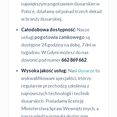
największym pogotowiem ślusarskim w
Polsce, działamy od ponad trzech dekad
w branży ślusarskiej.
Całodobowa dostępność:
Nasze
usługi
pogotowia zamkowego
są
dostępne 24 godziny na dobę, 7 dni w
tygodniu. W Gdyni możesz do nas
dzwonić pod numer
662 869 662
.
Wysoka jakość usług:
Nasi
ślusarze
to
wykwalifikowani specjaliści, którzy
regularnie przechodzą szkolenia z
najnowszych technologii i technik
ślusarskich. Posiadamy licencję
Ministerstwa Spraw Wewnętrznych, a
nasza wiedza pozwala skutecznie