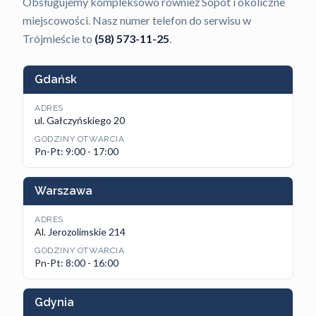
Obsługujemy kompleksowo również Sopot i okoliczne
miejscowości. Nasz numer telefon do serwisu w
Trójmieście to
(58) 573-11-25
.
Gdańsk
ADRES
ul. Gałczyńskiego 20
GODZINY OTWARCIA
Pn-Pt: 9:00 - 17:00
Warszawa
ADRES
Al. Jerozolimskie 214
GODZINY OTWARCIA
Pn-Pt: 8:00 - 16:00
Gdynia