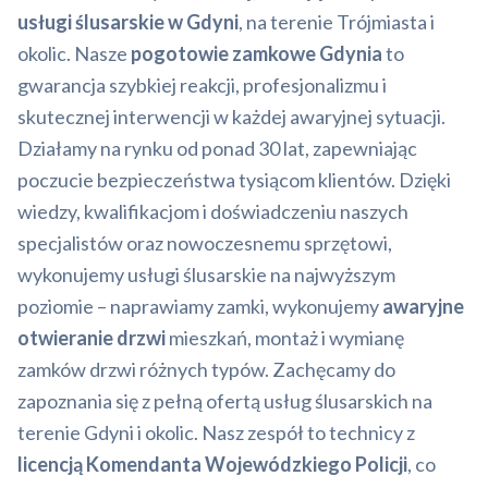
usługi ślusarskie w Gdyni
, na terenie Trójmiasta i
okolic. Nasze
pogotowie zamkowe Gdynia
to
gwarancja szybkiej reakcji, profesjonalizmu i
skutecznej interwencji w każdej awaryjnej sytuacji.
Działamy na rynku od ponad 30 lat, zapewniając
poczucie bezpieczeństwa tysiącom klientów. Dzięki
wiedzy, kwalifikacjom i doświadczeniu naszych
specjalistów oraz nowoczesnemu sprzętowi,
wykonujemy usługi ślusarskie na najwyższym
poziomie – naprawiamy zamki, wykonujemy
awaryjne
otwieranie drzwi
mieszkań, montaż i wymianę
zamków drzwi różnych typów. Zachęcamy do
zapoznania się z pełną ofertą usług ślusarskich na
terenie Gdyni i okolic. Nasz zespół to technicy z
licencją Komendanta Wojewódzkiego Policji
, co