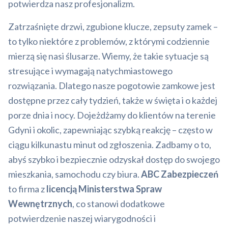
potwierdza nasz profesjonalizm.
Zatrzaśnięte drzwi, zgubione klucze, zepsuty zamek –
to tylko niektóre z problemów, z którymi codziennie
mierzą się nasi ślusarze. Wiemy, że takie sytuacje są
stresujące i wymagają natychmiastowego
rozwiązania. Dlatego nasze pogotowie zamkowe jest
dostępne przez cały tydzień, także w święta i o każdej
porze dnia i nocy. Dojeżdżamy do klientów na terenie
Gdyni i okolic, zapewniając szybką reakcję – często w
ciągu kilkunastu minut od zgłoszenia. Zadbamy o to,
abyś szybko i bezpiecznie odzyskał dostęp do swojego
mieszkania, samochodu czy biura.
ABC Zabezpieczeń
to firma z
licencją Ministerstwa Spraw
Wewnętrznych
, co stanowi dodatkowe
potwierdzenie naszej wiarygodności i