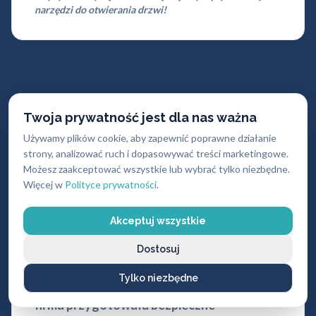
narzędzi do otwierania drzwi!
Twoja prywatność jest dla nas ważna
Masz Dierre na klucz piórowy?
Używamy plików cookie, aby zapewnić poprawne działanie
strony, analizować ruch i dopasowywać treści marketingowe.
Koniecznie wymień!
Możesz zaakceptować wszystkie lub wybrać tylko niezbędne.
Więcej w
Polityce prywatności
.
Akceptuj wszystkie
„Białe włamanie" podczas Twojej
nieobecności w domu to strata materialna,
Dostosuj
ale zastanowiłeś się co może się zdarzyć
Tylko niezbędne
podczas Twojej obecności lub w nocy?
Nasza
firma przygotowała bezpieczne