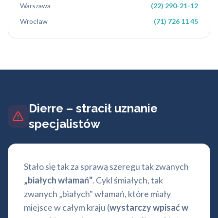
Warszawa
(22) 290-21-12
Wrocław
(71) 726 11 45
Dierre – stracił uznanie
specjalistów
Stało się tak za sprawą szeregu tak zwanych
„białych włamań"
. Cykl śmiałych, tak
zwanych „białych" włamań, które miały
miejsce w całym kraju (
wystarczy wpisać w