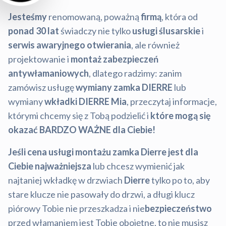
Jesteśmy
renomowaną, poważną
firmą
, która od
ponad 30 lat
świadczy nie tylko
usługi ślusarskie
i
serwis awaryjnego otwierania
, ale również
projektowanie i
montaż zabezpieczeń
antywłamaniowych
, dlatego radzimy: zanim
zamówisz usługę
wymiany zamka DIERRE
lub
wymiany
wkładki DIERRE Mia
, przeczytaj informacje,
którymi chcemy się z Tobą podzielić i
które mogą się
okazać BARDZO WAŻNE dla Ciebie!
Jeśli cena usługi montażu zamka Dierre jest dla
Ciebie najważniejsza
lub chcesz wymienić jak
najtaniej wkładkę w drzwiach
Dierre
tylko po to, aby
stare klucze nie pasowały do drzwi, a długi klucz
piórowy Tobie nie przeszkadza i nie
bezpieczeństwo
przed włamaniem jest Tobie obojętne, to nie musisz