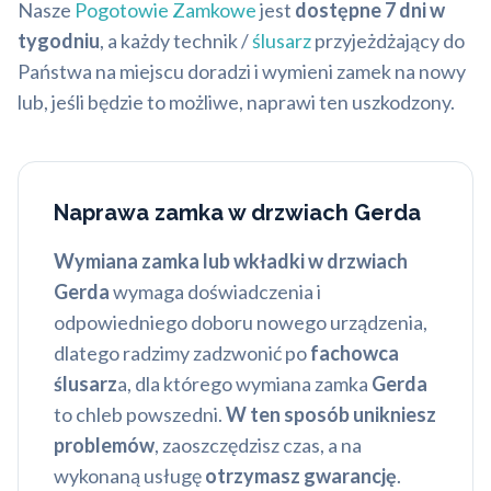
Nasze
Pogotowie Zamkowe
jest
dostępne 7 dni w
tygodniu
, a każdy technik /
ślusarz
przyjeżdżający do
Państwa na miejscu doradzi i wymieni zamek na nowy
lub, jeśli będzie to możliwe, naprawi ten uszkodzony.
Naprawa zamka w drzwiach Gerda
Wymiana zamka lub wkładki w drzwiach
Gerda
wymaga doświadczenia i
odpowiedniego doboru nowego urządzenia,
dlatego radzimy zadzwonić po
fachowca
ślusarz
a, dla którego wymiana zamka
Gerda
to chleb powszedni.
W ten sposób unikniesz
problemów
, zaoszczędzisz czas, a na
wykonaną usługę
otrzymasz gwarancję
.