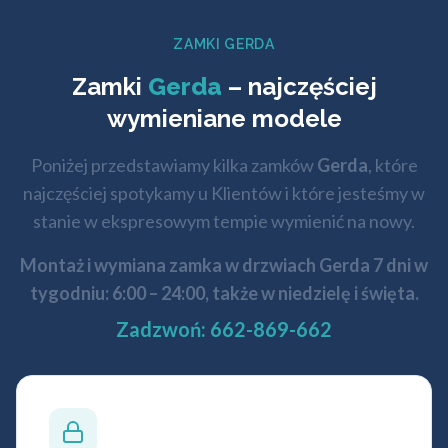
ZAMKI GERDA
Zamki
Gerda
– najczęściej
wymieniane modele
Poniżej przedstawiamy kilka zamków
Gerda
, które
najczęściej spotykamy u Klientów i które jesteśmy w
stanie w ekspresowym tempie wymienić na nowy.
Montaż i wymiana zamka w drzwiach Gerda 7 dni w
tygodniu: 6:00 – 24:00, także w niedzielę i święta.
Zadzwoń: 662-869-662