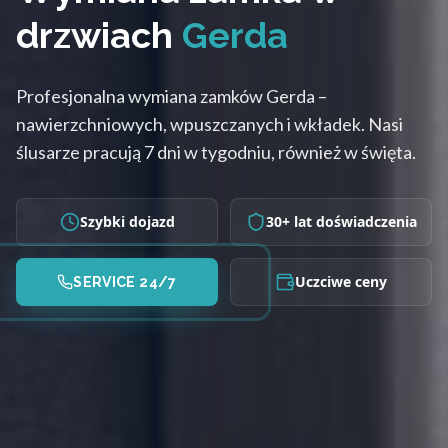
drzwiach
Gerda
Profesjonalna wymiana zamków Gerda –
nawierzchniowych, wpuszczanych i wkładek. Nasi
ślusarze pracują 7 dni w tygodniu, również w święta.
Szybki dojazd
30+ lat doświadczenia
Uczciwe ceny
SERVICE 24/7