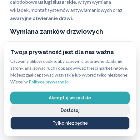
całodobowe
usługi ślusarskie
, w tym wymiana
wkładek, montaż systemów antywłamaniowych oraz
awaryjne otwieranie drzwi
.
Wymiana zamków drzwiowych
Specjalizujemy się w wymianie wszystkich typów
Twoja prywatność jest dla nas ważna
zamków do drzwi – w domach, mieszkaniach, biurach
czy obiektach komercyjnych. Montaż i wymiana
Używamy plików cookie, aby zapewnić poprawne działanie
strony, analizować ruch i dopasowywać treści marketingowe.
powinny być wykonywane przez specjalistów, dlatego
Możesz zaakceptować wszystkie lub wybrać tylko niezbędne.
realizują je u nas wykwalifikowani
ślusarze
. Zapewniamy
Więcej w
Polityce prywatności
.
precyzyjny montaż bezpiecznie, z najwyższą
starannością i dbałością o ograniczenie ryzyka
Akceptuj wszystkie
uszkodzenia drzwi lub mienia.
Dostosuj
Montaż zamków obejmuje podstawowe rozwiązania
dostępne na rynku. Wśród najczęściej wymienianych
Tylko niezbędne
typów zamków znajdziesz: