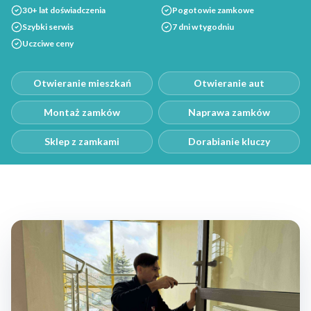
30+ lat doświadczenia
Pogotowie zamkowe
Szybki serwis
7 dni w tygodniu
Uczciwe ceny
Otwieranie mieszkań
Otwieranie aut
Montaż zamków
Naprawa zamków
Sklep z zamkami
Dorabianie kluczy