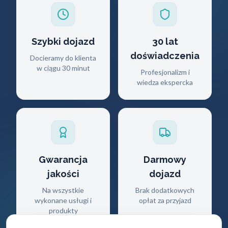
Szybki dojazd
30 lat
doświadczenia
Docieramy do klienta
w ciągu 30 minut
Profesjonalizm i
wiedza ekspercka
Gwarancja
Darmowy
jakości
dojazd
Na wszystkie
Brak dodatkowych
wykonane usługi i
opłat za przyjazd
produkty