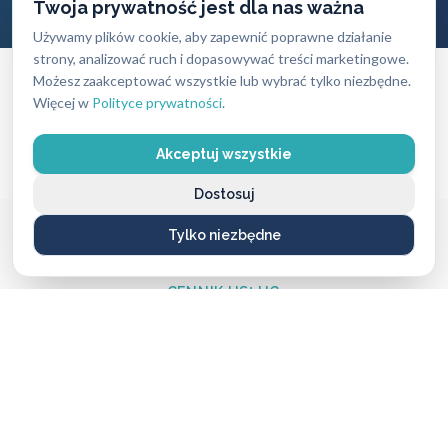
Twoja prywatność jest dla nas ważna
Używamy plików cookie, aby zapewnić poprawne działanie
strony, analizować ruch i dopasowywać treści marketingowe.
Możesz zaakceptować wszystkie lub wybrać tylko niezbędne.
Świadczymy również usługi ślusarskie na terenie
Więcej w
Polityce prywatności
.
całej Polski. Zobacz szczegóły usługi:
profesjonalny ślusarz
.
Akceptuj wszystkie
Dostosuj
Tylko niezbędne
CENNIK USŁUG
Ile zapłacisz
za naszą pomoc?
Ceny naszych usług ślusarskich są zawsze ustalane
uczciwie i przejrzyście — bez ukrytych kosztów i
nieprzyjemnych niespodzianek. Dokładny koszt