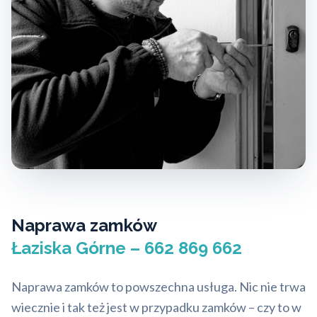
Naprawa zamków
Łaziska Górne – 662 869 662
Naprawa zamków to powszechna usługa. Nic nie trwa
wiecznie i tak też jest w przypadku zamków – czy to w