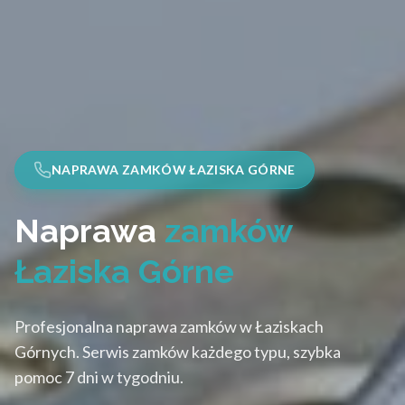
NAPRAWA ZAMKÓW ŁAZISKA GÓRNE
Naprawa
zamków
Łaziska Górne
Profesjonalna naprawa zamków w Łaziskach
Górnych. Serwis zamków każdego typu, szybka
pomoc 7 dni w tygodniu.