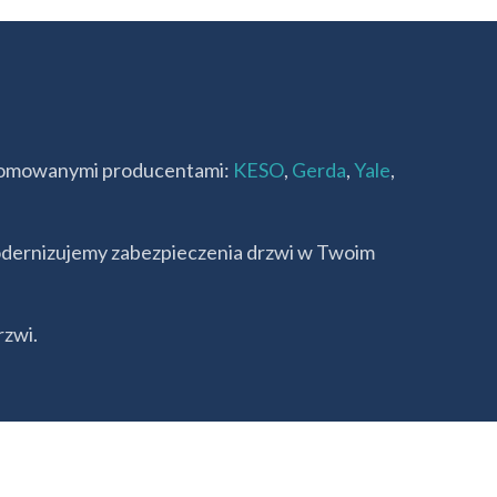
enomowanymi producentami:
KESO
,
Gerda
,
Yale
,
odernizujemy zabezpieczenia drzwi w Twoim
rzwi.