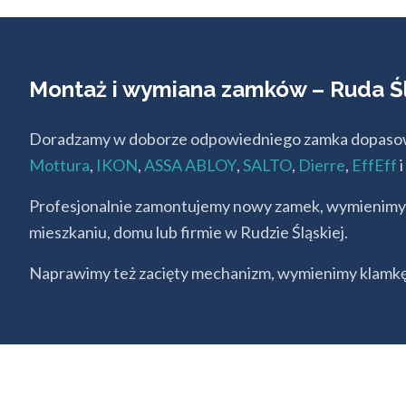
Montaż i wymiana zamków – Ruda Ś
Doradzamy w doborze odpowiedniego zamka dopasow
Mottura
,
IKON
,
ASSA ABLOY
,
SALTO
,
Dierre
,
EffEff
i
Profesjonalnie zamontujemy nowy zamek, wymienimy w
mieszkaniu, domu lub firmie w Rudzie Śląskiej.
Naprawimy też zacięty mechanizm, wymienimy klamkę,