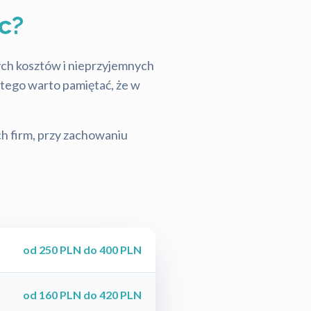
c?
tych kosztów i nieprzyjemnych
latego warto pamiętać, że w
ch firm, przy zachowaniu
od 250 PLN do 400 PLN
od 160 PLN do 420 PLN