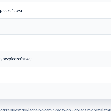
zpieczeństwa
rtą bezpieczeństwa)
otrzebujesz dokładnej wyceny? Zadzwoń – doradzimy bezpłatni