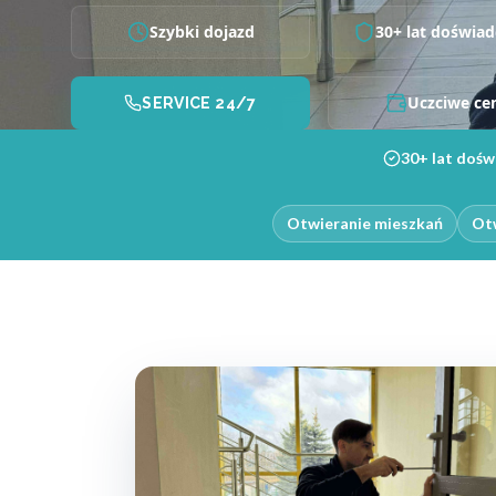
Szybki dojazd
30+ lat doświad
Uczciwe ce
SERVICE 24/7
30+ lat dośw
Otwieranie mieszkań
Otw