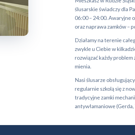
Mieszkasz w Rudzie Śląsk
ślusarskie świadczy dla P
06:00 – 24:00. Awaryjne 
oraz naprawa zamków – p
Działamy na terenie całe
zwykle u Ciebie w kilkadz
rozwiązać każdy problem z
mienia.
Nasi ślusarze obsługujący
regularnie szkolą się z
tradycyjne zamki mechanic
antywłamaniowe (Gerda, Y