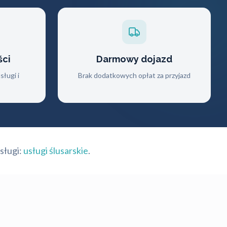
ści
Darmowy dojazd
ługi i
Brak dodatkowych opłat za przyjazd
sługi:
usługi ślusarskie
.