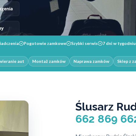
czenia
ny
iadczenia
Pogotowie zamkowe
Szybki serwis
7 dni w tygodniu
ieranie aut
Montaż zamków
Naprawa zamków
Sklep z 
Ślusarz Ru
662 869 66