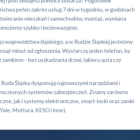
iej i potrzebujesz pomocy ślusarza? Pogotowie
aństwa pełen zakres usług 7 dni w tygodniu, w godzinach
otwieranie mieszkań i samochodów, montaż, wymiana
omożemy szybko i bezinwazyjnie.
go województwa śląskiego, a w Rudzie Śląskiej jesteśmy
iesiąt minut od zgłoszenia. Wystarczy jeden telefon, by
 zamkiem – bez uszkadzania drzwi, lakieru auta czy
 Ruda Śląska dysponują najnowszymi narzędziami i
 nowoczesnych systemów zabezpieczeń. Znamy zarówno
zne, jak i systemy elektroniczne, smart-locki oraz zamki
ale, Mottura, KESO i inne).