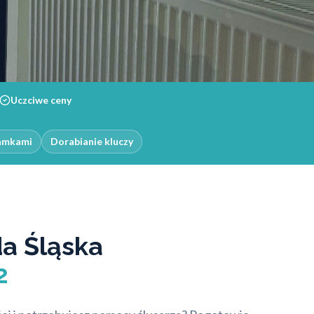
Uczciwe ceny
zamkami
Dorabianie kluczy
da Śląska
2