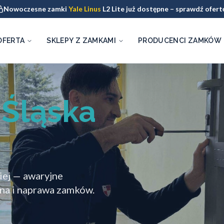
Nowoczesne zamki
Yale Linus
L2 Lite już dostępne – sprawdź ofert
OFERTA
SKLEPY Z ZAMKAMI
PRODUCENCI ZAMKÓW
 Śląska
iej — awaryjne
na i naprawa zamków.