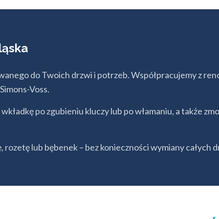
ląska
anego do Twoich drzwi i potrzeb. Współpracujemy z r
 Simons-Voss.
kładkę po zgubieniu kluczy lub po włamaniu, a także zm
 rozetę lub bębenek – bez konieczności wymiany całych d