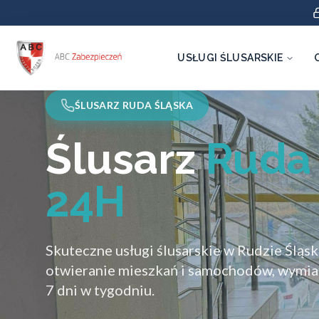
USŁUGI ŚLUSARSKIE
ŚLUSARZ RUDA ŚLĄSKA
Ślusarz
Ruda
24H
Skuteczne usługi ślusarskie w Rudzie Śląsk
otwieranie mieszkań i samochodów, wymia
7 dni w tygodniu.