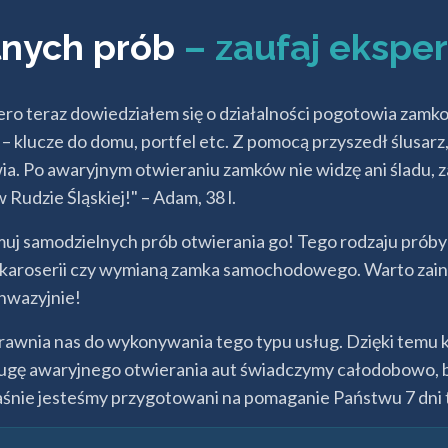
lnych prób
– zaufaj ekspe
opiero teraz dowiedziałem się o działalności pogotowia za
 klucze do domu, portfel etc. Z pomocą przyszedł ślusarz
owia. Po awaryjnym otwieraniu zamków nie widzę ani śladu
 Rudzie Śląskiej!" – Adam, 38 l.
jmuj samodzielnych prób otwierania go! Tego rodzaju próby
m karoserii czy wymianą zamka samochodowego. Warto zain
nwazyjnie!
uprawnia nas do wykonywania tego typu usług. Dzięki temu
sługę awaryjnego otwierania aut świadczymy całodobowo,
aśnie jesteśmy przygotowani na pomaganie Państwu 7 dni t