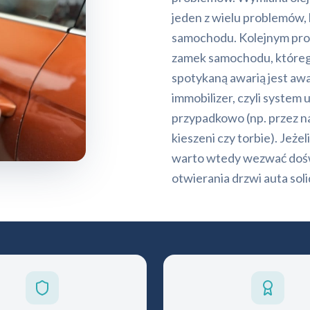
jeden z wielu problemów,
samochodu. Kolejnym prob
zamek samochodu, którego
spotykaną awarią jest aw
immobilizer, czyli syste
przypadkowo (np. przez nac
kieszeni czy torbie). Jeże
warto wtedy wezwać dośw
otwierania drzwi auta sol