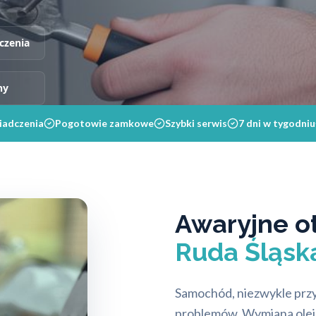
czenia
ny
iadczenia
Pogotowie zamkowe
Szybki serwis
7 dni w tygodniu
Awaryjne o
Ruda Śląsk
Samochód, niezwykle przy
problemów. Wymiana oleju,