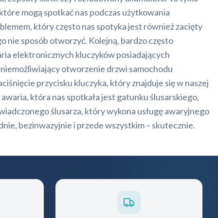
 które mogą spotkać nas podczas użytkowania
lemem, który często nas spotyka jest również zacięty
 nie sposób otworzyć. Kolejną, bardzo często
aria elektronicznych kluczyków posiadających
m uniemożliwiający otworzenie drzwi samochodu
iśnięcie przycisku kluczyka, który znajduje się w naszej
li awaria, która nas spotkała jest gatunku ślusarskiego,
iadczonego ślusarza, który wykona usługę awaryjnego
idnie, bezinwazyjnie i przede wszystkim – skutecznie.