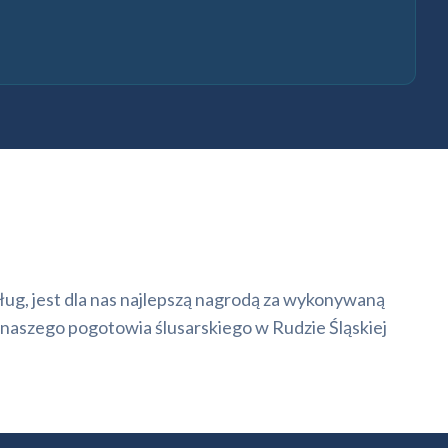
sług, jest dla nas najlepszą nagrodą za wykonywaną
naszego pogotowia ślusarskiego w Rudzie Śląskiej