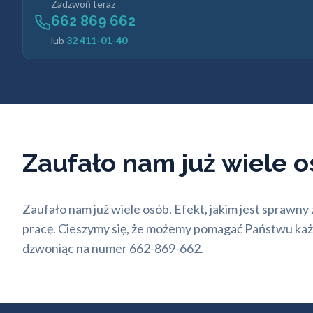
Zadzwoń teraz
662 869 662
lub
32 411-01-40
Zaufało nam już wiele 
Zaufało nam już wiele osób. Efekt, jakim jest sprawn
pracę. Cieszymy się, że możemy pomagać Państwu każd
dzwoniąc na numer 662-869-662.