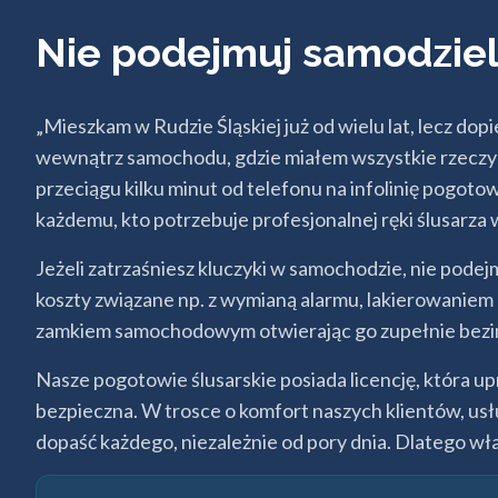
Nie podejmuj samodzie
„Mieszkam w Rudzie Śląskiej już od wielu lat, lecz d
wewnątrz samochodu, gdzie miałem wszystkie rzeczy –
przeciągu kilku minut od telefonu na infolinię pogot
każdemu, kto potrzebuje profesjonalnej ręki ślusarza w
Jeżeli zatrzaśniesz kluczyki w samochodzie, nie pode
koszty związane np. z wymianą alarmu, lakierowanie
zamkiem samochodowym otwierając go zupełnie bezi
Nasze pogotowie ślusarskie posiada licencję, która 
bezpieczna. W trosce o komfort naszych klientów, u
dopaść każdego, niezależnie od pory dnia. Dlatego wł