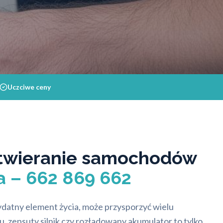
Uczciwe ceny
twieranie samochodów
a – 662 869 662
datny element życia, może przysporzyć wielu
 zepsuty silnik czy rozładowany akumulator to tylko