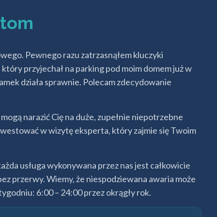
rtom
mkowego. Pewnego razu zatrzasnąłem kluczyki
, który przyjechał na parking pod moim domem już w
, zamek działa sprawnie. Polecam zdecydowanie
 mogą narazić Cię na duże, zupełnie niepotrzebne
westować w wizytę eksperta, który zajmie się Twoim
 każda usługa wykonywana przez nas jest całkowicie
 bez przerwy. Wiemy, że niespodziewana awaria może
ygodniu: 6:00 – 24:00 przez okrągły rok.