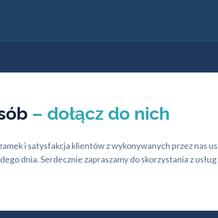
osób
– dołącz do nich
y zamek i satysfakcja klientów z wykonywanych przez nas u
ego dnia. Serdecznie zapraszamy do skorzystania z usług 