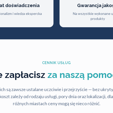
lat doświadczenia
Gwarancja jako
jonalizm i wiedza ekspercka
Na wszystkie wykonane us
produkty
CENNIK USŁUG
le zapłacisz
za naszą pomo
ch są zawsze ustalane uczciwie i przejrzyście — bez ukry
szt zależy od rodzaju usługi, pory dnia oraz lokalizacji, d
różnych miastach ceny mogą się nieco różnić.