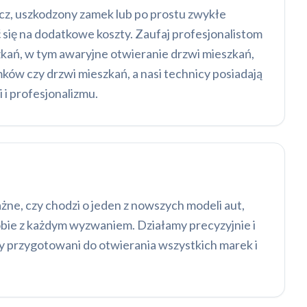
ucz, uszkodzony zamek lub po prostu zwykłe
ć się na dodatkowe koszty. Zaufaj profesjonalistom
kań, w tym awaryjne otwieranie drzwi mieszkań,
ków czy drzwi mieszkań, a nasi technicy posiadają
i profesjonalizmu.
e, czy chodzi o jeden z nowszych modeli aut,
obie z każdym wyzwaniem. Działamy precyzyjnie i
my przygotowani do otwierania wszystkich marek i