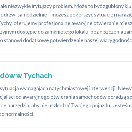
ale niezwykle irytujący problem. Może to być zgubiony kl
rać drzwi samodzielnie – możesz pogorszyć sytuację i narazi
ychy, oferujemy profesjonalne awaryjne otwieranie miesz
azyjnym dostępie do zamkniętego lokalu, bez niszczenia zam
o stanowi dodatkowe potwierdzenie naszej wiarygodności 
dów w Tychach
ytuacja wymagająca natychmiastowej interwencji. Nieważn
pecjaliści od awaryjnego otwierania samochodów poradzą s
lne narzędzia, aby nie uszkodzić Twojego pojazdu. Jesteś
do normalności.