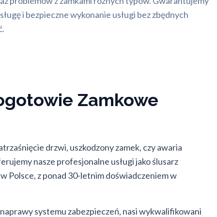
az problemów z zamkami różnych typów. Gwarantujemy
bsługę i bezpieczne wykonanie usługi bez zbędnych
ć.
 Pogotowie Zamkowe
trzaśnięcie drzwi, uszkodzony zamek, czy awaria
rujemy nasze profesjonalne usługi jako ślusarz
 w Polsce, z ponad 30-letnim doświadczeniem w
 naprawy systemu zabezpieczeń, nasi wykwalifikowani