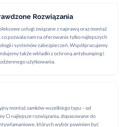
rawdzone Rozwiązania
leksowe usługi związane z naprawą oraz montaż
, co pozwala nam na oferowanie tylko najlepszych
hnologii i systemów zabezpieczeń. Współpracujemy
endujemy także wkładki z ochroną antybumping i
codziennego użytkowania.
zyjny montaż zamków wszelkiego typu – od
y Ci najlepsze rozwiązania, dopasowane do
 antywłamaniowe, których wybór powinien być