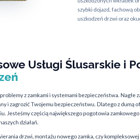
uszkodzonych wkładek or
szybki dojazd, fachową o
uszkodzeń drzwi oraz oku
sowe Usługi Ślusarskie i
zeń
problemy z zamkami i systemami bezpieczeństwa. Nagłe za
ny i zagrozić Twojemu bezpieczeństwu. Dlatego z dumą ofe
dniu. Jesteśmy częścią największego pogotowia zamkowego
naszych działań.
twierania drzwi, montażu nowego zamka, czy kompleksowej