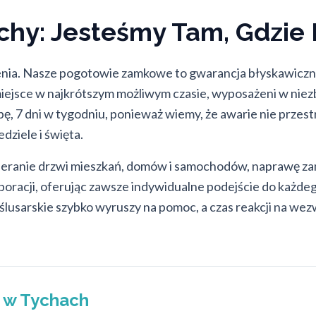
hy: Jesteśmy Tam, Gdzie 
acenia. Nasze pogotowie zamkowe to gwarancja błyskawiczne
iejsce w najkrótszym możliwym czasie, wyposażeni w niezbę
ę, 7 dni w tygodniu, ponieważ wiemy, że awarie nie przes
dziele i święta.
wieranie drzwi mieszkań, domów i samochodów, naprawę z
rporacji, oferując zawsze indywidualne podejście do każd
lusarskie szybko wyruszy na pomoc, a czas reakcji na we
 w Tychach