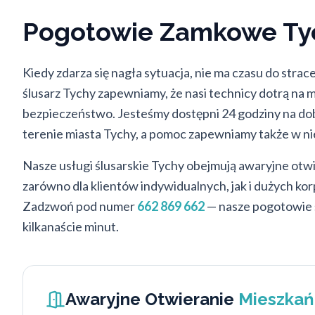
Pogotowie Zamkowe Tyc
Kiedy zdarza się nagła sytuacja, nie ma czasu do str
ślusarz Tychy zapewniamy, że nasi technicy dotrą na m
bezpieczeństwo. Jesteśmy dostępni 24 godziny na dob
terenie miasta Tychy, a pomoc zapewniamy także w nie
Nasze usługi ślusarskie Tychy obejmują awaryjne ot
zarówno dla klientów indywidualnych, jak i dużych ko
Zadzwoń pod numer
662 869 662
— nasze pogotowie ś
kilkanaście minut.
Awaryjne Otwieranie
Mieszkań