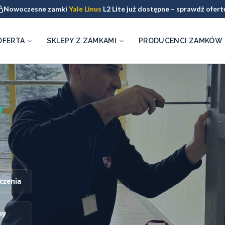
Nowoczesne zamki
Yale Linus
L2 Lite już dostępne – sprawdź ofert
OFERTA
SKLEPY Z ZAMKAMI
PRODUCENCI ZAMKÓW
y
czenia
ny