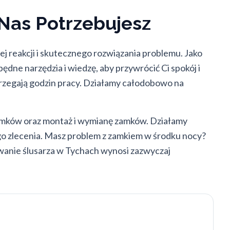
Nas Potrzebujesz
j reakcji i skutecznego rozwiązania problemu. Jako
dne narzędzia i wiedzę, aby przywrócić Ci spokój i
trzegają godzin pracy. Działamy całodobowo na
amków oraz montaż i wymianę zamków. Działamy
ego zlecenia. Masz problem z zamkiem w środku nocy?
zwanie ślusarza w Tychach wynosi zazwyczaj