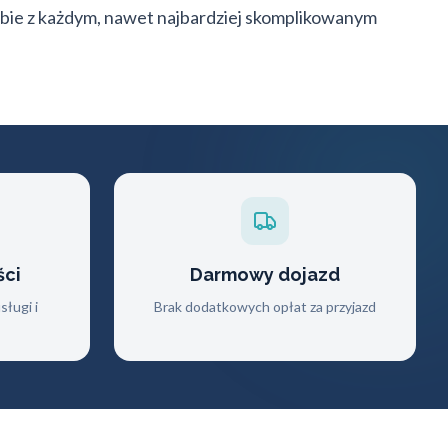
sobie z każdym, nawet najbardziej skomplikowanym
ści
Darmowy dojazd
ługi i
Brak dodatkowych opłat za przyjazd