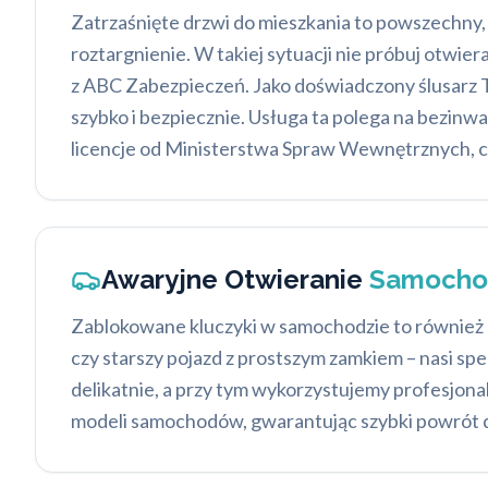
Zatrzaśnięte drzwi do mieszkania to powszechny, 
roztargnienie. W takiej sytuacji nie próbuj otwie
z ABC Zabezpieczeń. Jako doświadczony ślusarz T
szybko i bezpiecznie. Usługa ta polega na bezinw
licencje od Ministerstwa Spraw Wewnętrznych, c
Awaryjne Otwieranie
Samocho
Zablokowane kluczyki w samochodzie to również s
czy starszy pojazd z prostszym zamkiem – nasi s
delikatnie, a przy tym wykorzystujemy profesjona
modeli samochodów, gwarantując szybki powrót 