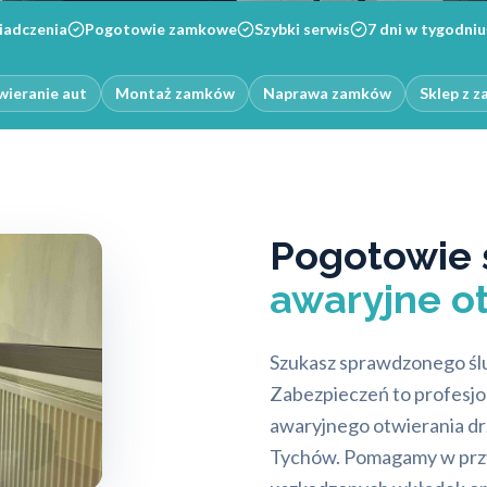
iadczenia
Pogotowie zamkowe
Szybki serwis
7 dni w tygodniu
ieranie aut
Montaż zamków
Naprawa zamków
Sklep z 
Pogotowie ś
awaryjne o
Szukasz sprawdzonego śl
Zabezpieczeń to profesjo
awaryjnego otwierania dr
Tychów. Pomagamy w przyp