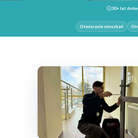
30+ lat dośw
Otwieranie mieszkań
Otw