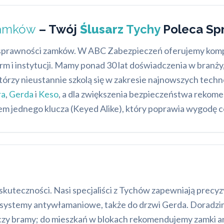
amków
– Twój
Ślusarz
Tychy
Poleca Sp
 sprawności zamków. W ABC Zabezpieczeń oferujemy komp
rm i instytucji. Mamy ponad 30 lat doświadczenia w branży
którzy nieustannie szkolą się w zakresie najnowszych tec
ra
,
Gerda
i
Keso
, a dla zwiększenia bezpieczeństwa rekom
em jednego klucza (Keyed Alike), który poprawia wygodę 
skuteczności. Nasi specjaliści z Tychów zapewniają precy
ystemy antywłamaniowe, także do drzwi Gerda. Doradzim
i czy bramy; do mieszkań w blokach rekomendujemy zamki