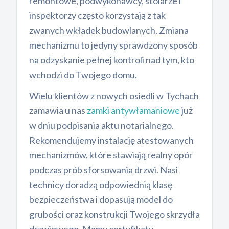
remontowe, podwykonawcy, stolarze i
inspektorzy często korzystają z tak
zwanych wkładek budowlanych. Zmiana
mechanizmu to jedyny sprawdzony sposób
na odzyskanie pełnej kontroli nad tym, kto
wchodzi do Twojego domu.
Wielu klientów z nowych osiedli w Tychach
zamawia u nas
zamki antywłamaniowe
już
w dniu podpisania aktu notarialnego.
Rekomendujemy instalację atestowanych
mechanizmów, które stawiają realny opór
podczas prób sforsowania drzwi. Nasi
technicy doradzą odpowiednią klasę
bezpieczeństwa i dopasują model do
grubości oraz konstrukcji Twojego skrzydła