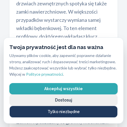
drzwiach zewnętrznych spotyka się także
zamki nawierzchniowe. W większości
przypadków wystarczy wymiana samej
wkładki bębenkowej. To ten element
profilowy, do którego wkładasz klucz.
Proces ten zajmuje zazwyczaj kilkanaście
Twoja prywatność jest dla nas ważna
minut i jest znacznie tańszy niż ingerencja
Używamy plików cookie, aby zapewnić poprawne działanie
w całe skrzydło. Po montażu technik
strony, analizować ruch i dopasowywać treści marketingowe.
Możesz zaakceptować wszystkie lub wybrać tylko niezbędne.
testuje nową wkładkę kluczem. Bardzo
Więcej w
Polityce prywatności
.
popularnym wyborem wśród naszych
klientów jest wkładka z gałką. Pozwala ona
Akceptuj wszystkie
na szybkie zamknięcie drzwi od wewnątrz
Dostosuj
bez użycia klucza, co ułatwia codzienną
ewakuację lub zamykanie domu na noc.
Tylko niezbędne
Zamek wpuszczany to główny mechanizm