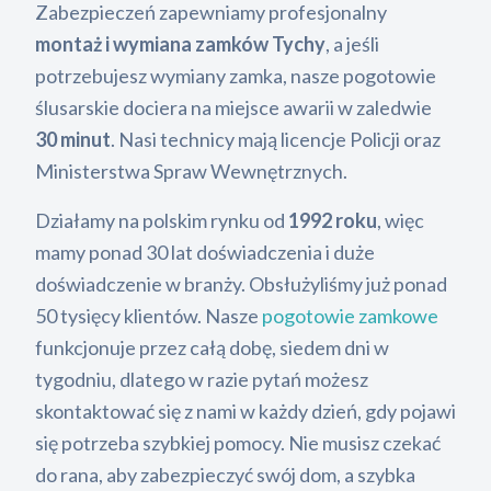
Zabezpieczeń zapewniamy profesjonalny
montaż i wymiana zamków Tychy
, a jeśli
potrzebujesz wymiany zamka, nasze pogotowie
ślusarskie dociera na miejsce awarii w zaledwie
30 minut
. Nasi technicy mają licencje Policji oraz
Ministerstwa Spraw Wewnętrznych.
Działamy na polskim rynku od
1992 roku
, więc
mamy ponad 30 lat doświadczenia i duże
doświadczenie w branży. Obsłużyliśmy już ponad
50 tysięcy klientów. Nasze
pogotowie zamkowe
funkcjonuje przez całą dobę, siedem dni w
tygodniu, dlatego w razie pytań możesz
skontaktować się z nami w każdy dzień, gdy pojawi
się potrzeba szybkiej pomocy. Nie musisz czekać
do rana, aby zabezpieczyć swój dom, a szybka