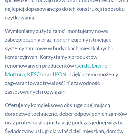
sprawdzeniu rodzaju drzwi oraz doborze mechanizmu
najlepiej dopasowanego do ich konstrukcji i sposobu
użytkowania.
Wymieniamy zużyte zamki, montujemy nowe
zabezpieczenia oraz modernizujemy istniejące
systemy zamkowe w budynkach mieszkalnych i
komercyjnych. Korzystamy z produktów
renomowanych producentów
Gerda
,
Dierre
,
Mottura
,
KESO
oraz
IKON
, dzięki czemu możemy
zagwarantować trwałość i niezawodność
zastosowanych rozwiązań.
Oferujemy kompleksową obsługę obejmującą
doradztwo techniczne, dobór odpowiednich zamków
oraz profesjonalną instalację podczas jednej wizyty.
Świadczymy usługi dla właścicieli mieszkań, domów