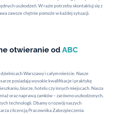
ędnych uszkodzeń. W razie potrzeby skontaktuj się z
awa zawsze chętnie pomoże w każdej sytuacji.
jne otwieranie od
ABC
 dzielnicach Warszawy i całym mieście. Nasze
arze posiadają wysokie kwalifikacje i praktykę
zkaniu, biurze, hotelu czy innych miejscach. Nasza
ontaż oraz naprawą zamków – zarówno uszkodzonych,
zych technologii. Dbamy o rozwój naszych
arza z licencją Pracownika Zabezpieczenia