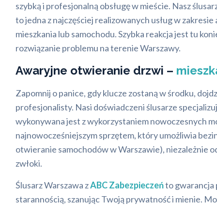
szybką i profesjonalną obsługę w mieście. Nasz ślusa
to jedna z najczęściej realizowanych usług w zakresie
mieszkania lub samochodu. Szybka reakcja jest tu koni
rozwiązanie problemu na terenie Warszawy.
Awaryjne otwieranie drzwi –
mieszk
Zapomnij o panice, gdy klucze zostaną w środku, dojdz
profesjonalisty. Nasi doświadczeni ślusarze specjali
wykonywana jest z wykorzystaniem nowoczesnych moż
najnowocześniejszym sprzętem, który umożliwia bezi
otwieranie samochodów w Warszawie), niezależnie od 
zwłoki.
Ślusarz Warszawa z
ABC Zabezpieczeń
to gwarancja 
starannością, szanując Twoją prywatność i mienie. Moż