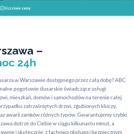
Uczciwe ceny
rszawa –
moc 24h
usarza w Warszawie dostępnego przez całą dobę? ABC
nalne pogotowie ślusarskie świadczące usługi
zwi, mieszkań, domów i samochodów na terenie całej
ypadku zatrzaśniętych drzwi, zgubionych kluczy,
az awarii zamków różnych typów. Gwarantujemy szybki
szawa dotrze do Ciebie w ciągu kilkunastu minut, a
awnie i skutecznie, z fachową obsługą i bezpiecznym