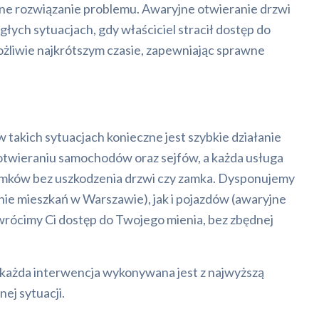
czne rozwiązanie problemu. Awaryjne otwieranie drzwi
łych sytuacjach, gdy właściciel stracił dostęp do
możliwie najkrótszym czasie, zapewniając sprawne
 takich sytuacjach konieczne jest szybkie działanie
m otwieraniu samochodów oraz sejfów, a każda usługa
amków bez uszkodzenia drzwi czy zamka. Dysponujemy
ie mieszkań w Warszawie), jak i pojazdów (awaryjne
wrócimy Ci dostęp do Twojego mienia, bez zbędnej
o każda interwencja wykonywana jest z najwyższą
ej sytuacji.