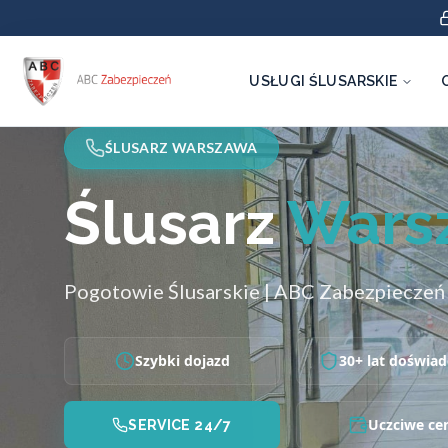
USŁUGI ŚLUSARSKIE
ŚLUSARZ WARSZAWA
Ślusarz
Wars
Pogotowie Ślusarskie | ABC Zabezpieczeń
Szybki dojazd
30+ lat doświad
Uczciwe ce
SERVICE 24/7