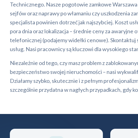
Technicznego. Nasze pogotowie zamkowe Warszawa dzia
sejfów oraz naprawy po włamaniu czy uszkodzenia zamka.
specjalista powinien dotrzeć jak najszybciej. Koszt u
pora dnia oraz lokalizacja – średnie ceny za awaryjn
telefonicznej (podajemy widełki cenowe). Skontaktuj s
usług. Nasi pracownicy są kluczowi dla wysokiego sta
Niezależnie od tego, czy masz problem z zablokowany
bezpieczeństwo swojej nieruchomości – nasi wykwalifik
Działamy szybko, skutecznie i z pełnym profesjonalizm
szczególnie przydatna w nagłych przypadkach, gdy ko