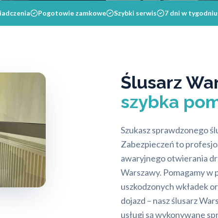
iadczenia
Pogotowie zamkowe
Szybki serwis
7 dni w tygodniu
Ślusarz Wa
szybka po
Szukasz sprawdzonego śl
Zabezpieczeń to profesjo
awaryjnego otwierania dr
Warszawy. Pomagamy w prz
uszkodzonych wkładek or
dojazd – nasz ślusarz War
usługi są wykonywane spr