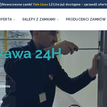
Nowoczesne zamki
Yale Linus
L2 Lite już dostępne – sprawdź ofert
OFERTA
SKLEPY Z ZAMKAMI
PRODUCENCI ZAMKÓW
zawa 24H
czenia
ny