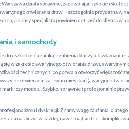
rz Warszawa działa sprawnie, zapewniając szybkie i skute
 awaryjnego otwierania drzwi – szczególnie przydatna w nag
eczna, a dobry specjalista powinien dotrzeć do klienta w 
ania i samochody
ie do uszkodzenia zamka, zgubienia kluczy lub włamaniu – w
zują się w zakresie awaryjnego otwierania drzwi, awaryjny
liwości technicznych, co pozwala otworzyć większość z
nwazyjne otwieranie zarówno mieszkań (awaryjne otwieran
marki czy modelu. Szybko, sprawnie i profesjonalnie przy
profesjonalizmu i dyskrecji. Znamy wagę zaufania, dlateg
esz na nas liczyć w każdej, nawet najbardziej skomplikowan