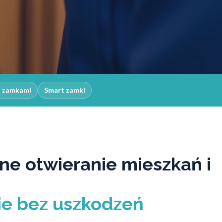
z zamkami
Smart zamki
ne otwieranie mieszkań i
e bez uszkodzeń