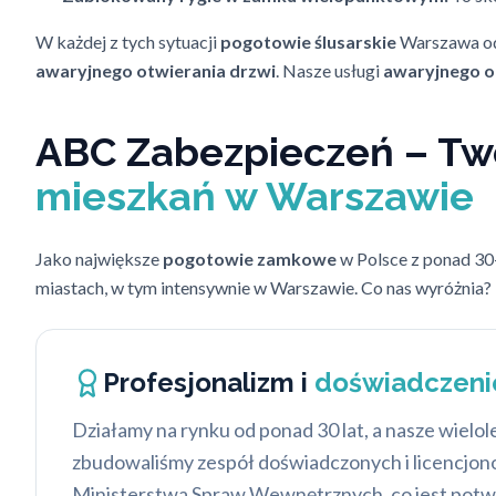
W każdej z tych sytuacji
pogotowie ślusarskie
Warszawa o
awaryjnego otwierania drzwi
. Nasze usługi
awaryjnego o
ABC Zabezpieczeń – Twó
mieszkań w Warszawie
Jako największe
pogotowie zamkowe
w Polsce z ponad 30
miastach, w tym intensywnie w Warszawie. Co nas wyróżnia?
Profesjonalizm i
doświadczeni
Działamy na rynku od ponad 30 lat, a nasze wielo
zbudowaliśmy zespół doświadczonych i licencjonow
Ministerstwa Spraw Wewnętrznych, co jest potwi