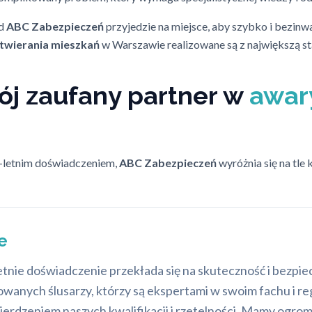
d
ABC Zabezpieczeń
przyjedzie na miejsce, aby szybko i bezinw
twierania mieszkań
w Warszawie realizowane są z największą sta
j zaufany partner w
awar
-letnim doświadczeniem,
ABC Zabezpieczeń
wyróżnia się na tle
e
letnie doświadczenie przekłada się na skuteczność i bezpi
anych ślusarzy, którzy są ekspertami w swoim fachu i reg
erdzeniem naszych kwalifikacji i rzetelności. Mamy ogro