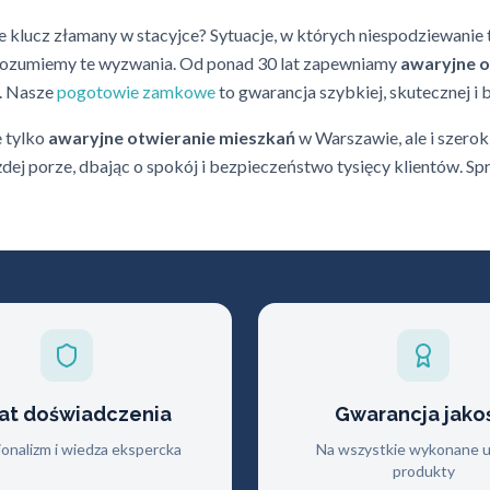
 klucz złamany w stacyjce? Sytuacje, w których niespodziewanie 
ozumiemy te wyzwania. Od ponad 30 lat zapewniamy
awaryjne o
c. Nasze
pogotowie zamkowe
to gwarancja szybkiej, skutecznej i 
e tylko
awaryjne otwieranie mieszkań
w Warszawie, ale i szero
ej porze, dbając o spokój i bezpieczeństwo tysięcy klientów. Sp
lat doświadczenia
Gwarancja jako
jonalizm i wiedza ekspercka
Na wszystkie wykonane us
produkty