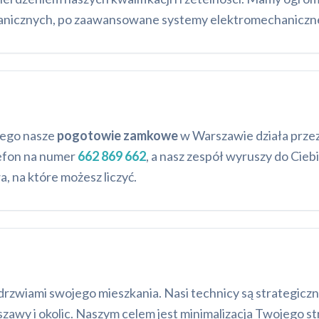
anicznych, po zaawansowane systemy elektromechaniczne,
atego nasze
pogotowie zamkowe
w Warszawie działa przez 
lefon na numer
662 869 662
, a nasz zespół wyruszy do Cie
 na które możesz liczyć.
 drzwiami swojego mieszkania. Nasi technicy są strategiczn
zawy i okolic. Naszym celem jest minimalizacja Twojego st