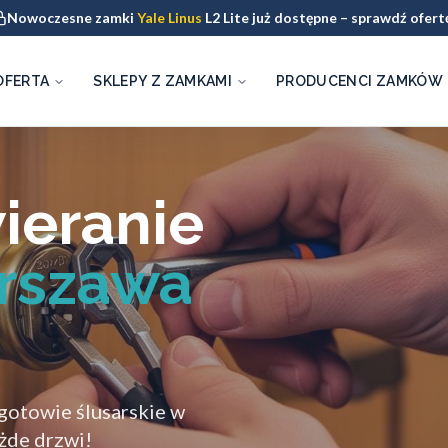
Nowoczesne zamki
Yale Linus
L2 Lite już dostępne – sprawdź ofert
OFERTA
SKLEPY Z ZAMKAMI
PRODUCENCI ZAMKÓW
ieranie
rszawa
ogotowie ślusarskie w
ażde drzwi!