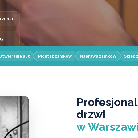
czenia
ny
Otwieranie aut
Montaż zamków
Naprawa zamków
Sklep 
Profesjonal
drzwi
w Warszawi