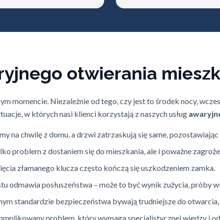
ryjnego otwierania miesz
m momencie. Niezależnie od tego, czy jest to środek nocy, wczes
uacje, w których nasi klienci korzystają z naszych usług
awaryjn
y na chwilę z domu, a drzwi zatrzaskują się same, pozostawiając
ylko problem z dostaniem się do mieszkania, ale i poważne zagroż
ęcia złamanego klucza często kończą się uszkodzeniem zamka.
u odmawia posłuszeństwa – może to być wynik zużycia, próby wł
m standardzie bezpieczeństwa bywają trudniejsze do otwarcia, a
omplikowany problem, który wymaga specjalistycznej wiedzy i od