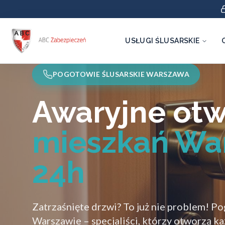
USŁUGI ŚLUSARSKIE
POGOTOWIE ŚLUSARSKIE WARSZAWA
Awaryjne otw
mieszkań Wa
24h
Zatrzaśnięte drzwi? To już nie problem! P
Warszawie – specjaliści, którzy otworzą k