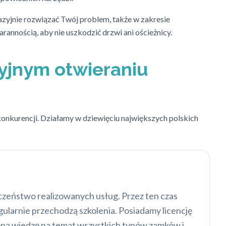
azyjnie rozwiązać Twój problem, także w zakresie
rannością, aby nie uszkodzić drzwi ani ościeżnicy.
yjnym otwieraniu
 konkurencji. Działamy w dziewięciu największych polskich
eczeństwo realizowanych usług. Przez ten czas
ularnie przechodzą szkolenia. Posiadamy licencję
mną wiedzę na temat wszystkich typów zamków i