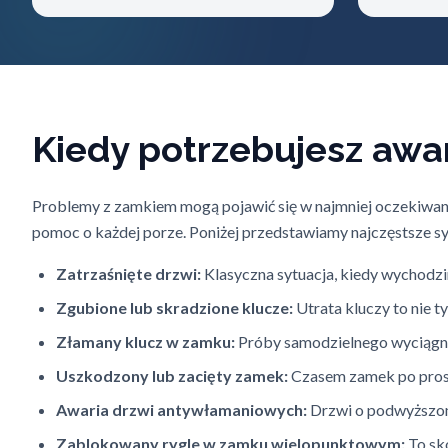
Kiedy potrzebujesz awa
Problemy z zamkiem mogą pojawić się w najmniej oczekiwany
pomoc o każdej porze. Poniżej przedstawiamy najczęstsze syt
Zatrzaśnięte drzwi:
Klasyczna sytuacja, kiedy wychodzim
Zgubione lub skradzione klucze:
Utrata kluczy to nie t
Złamany klucz w zamku:
Próby samodzielnego wyciągni
Uszkodzony lub zacięty zamek:
Czasem zamek po prost
Awaria drzwi antywłamaniowych:
Drzwi o podwyższony
Zablokowany rygle w zamku wielopunktowym:
To sk