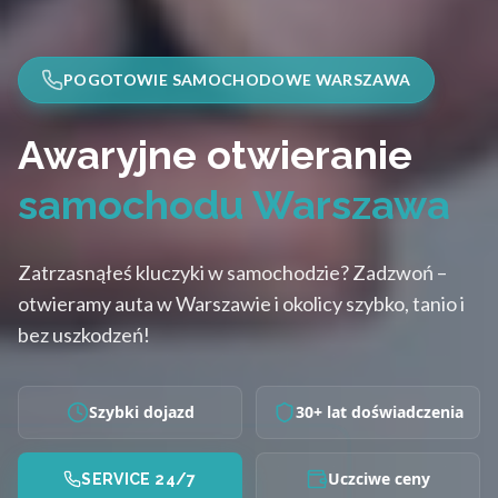
POGOTOWIE SAMOCHODOWE WARSZAWA
Awaryjne otwieranie
samochodu Warszawa
Zatrzasnąłeś kluczyki w samochodzie? Zadzwoń –
otwieramy auta w Warszawie i okolicy szybko, tanio i
bez uszkodzeń!
Szybki dojazd
30+ lat doświadczenia
Uczciwe ceny
SERVICE 24/7