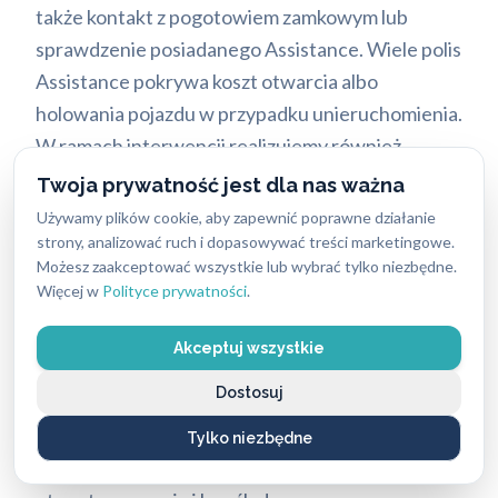
także kontakt z pogotowiem zamkowym lub
sprawdzenie posiadanego Assistance. Wiele polis
Assistance pokrywa koszt otwarcia albo
holowania pojazdu w przypadku unieruchomienia.
W ramach interwencji realizujemy również
awaryjne otwieranie auta jako szybką pomoc w
Twoja prywatność jest dla nas ważna
nagłych sytuacjach. W praktyce oznacza to
Używamy plików cookie, aby zapewnić poprawne działanie
profesjonalne awaryjne otwieranie zamków bez
strony, analizować ruch i dopasowywać treści marketingowe.
Możesz zaakceptować wszystkie lub wybrać tylko niezbędne.
szkody dla mechanizmu. Działamy z najwyższą
Więcej w
Polityce prywatności
.
precyzją, stosując techniki, które pozwalają
bezpiecznie otworzyć drzwi samochodu bez
Akceptuj wszystkie
ryzyka porysowania lakieru czy uszkodzenia
Dostosuj
uszczelek. Dzięki doświadczeniu naszych
fachowców drzwi auta odzyskują pełną
Tylko niezbędne
funkcjonalność, a Państwa samochód zostaje