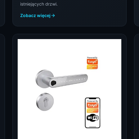
istniejących drzwi.
Zobacz więcej