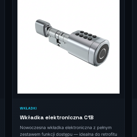
WKŁADKI
Wkładka elektroniczna C1B
Nowoczesna wkładka elektroniczna z pełnym
zestawem funkcji dostępu — idealna do retrofitu