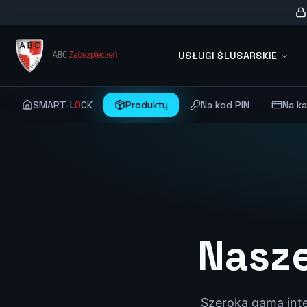
USŁUGI ŚLUSARSKIE
SMART
-
L
O
CK
Produkty
Na kod PIN
Na ka
Nasz
Szeroka gama inte