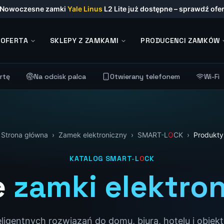
Nowoczesne zamki
Yale Linus
L2 Lite już dostępne – sprawdź ofer
OFERTA
SKLEPY Z ZAMKAMI
PRODUCENCI ZAMKÓW
rtę
Na odcisk palca
Otwierany telefonem
Wi-Fi
Strona główna
›
Zamek elektroniczny
›
SMART
-
L
O
CK
›
Produkty
KATALOG
SMART
-
L
O
CK
e
zamki elektro
ligentnych rozwiązań do domu, biura, hotelu i obie