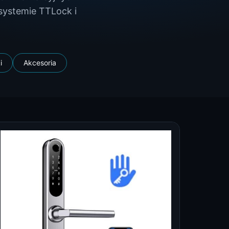
osystemie TTLock i
i
Akcesoria