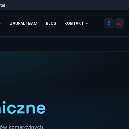
tę!
ZAUFALI NAM
BLOG
KONTAKT
niczne
któw komercyjnych.