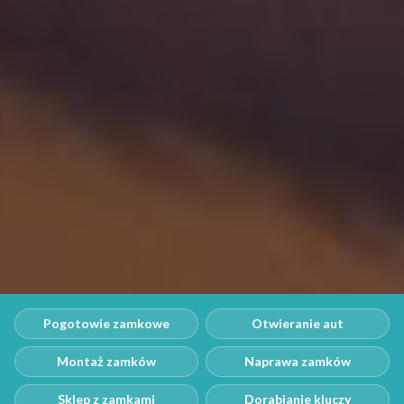
Pogotowie zamkowe
Otwieranie aut
Montaż zamków
Naprawa zamków
Sklep z zamkami
Dorabianie kluczy