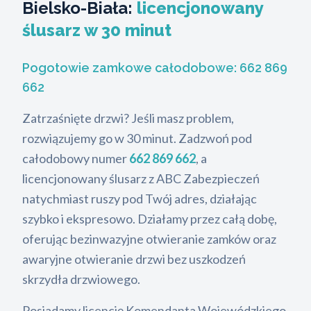
Bielsko-Biała:
licencjonowany
ślusarz w 30 minut
Pogotowie zamkowe całodobowe:
662 869
662
Zatrzaśnięte drzwi? Jeśli masz problem,
rozwiązujemy go w 30 minut. Zadzwoń pod
całodobowy numer
662 869 662
, a
licencjonowany ślusarz z ABC Zabezpieczeń
natychmiast ruszy pod Twój adres, działając
szybko i ekspresowo. Działamy przez całą dobę,
oferując bezinwazyjne otwieranie zamków oraz
awaryjne otwieranie drzwi bez uszkodzeń
skrzydła drzwiowego.
Posiadamy licencję Komendanta Wojewódzkiego