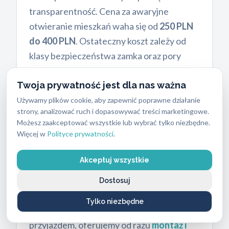
transparentność. Cena za awaryjne
otwieranie mieszkań waha się od
250 PLN
do 400 PLN
. Ostateczny koszt zależy od
klasy bezpieczeństwa zamka oraz pory
wezwania. Otwarcie standardowego
Twoja prywatność jest dla nas ważna
zamka w dzień roboczy to zazwyczaj dolna
granica tej kwoty. Skomplikowane systemy
Używamy plików cookie, aby zapewnić poprawne działanie
strony, analizować ruch i dopasowywać treści marketingowe.
antywłamaniowe lub interwencje w środku
Możesz zaakceptować wszystkie lub wybrać tylko niezbędne.
nocy mogą kosztować bliżej 400 PLN.
Więcej w
Polityce prywatności
.
Technik zawsze podaje szacunkową cenę
przed rozpoczęciem pracy.
Akceptuj wszystkie
Nie stosujemy ukrytych opłat za dojazd na
Dostosuj
terenie miasta. Jeśli mechanizm uległ
Tylko niezbędne
trwałemu uszkodzeniu przed naszym
przyjazdem, oferujemy od razu
montaż i