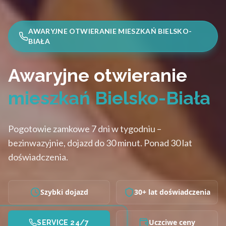
AWARYJNE OTWIERANIE MIESZKAŃ BIELSKO-
BIAŁA
Awaryjne otwieranie
mieszkań Bielsko-Biała
Pogotowie zamkowe 7 dni w tygodniu –
bezinwazyjnie, dojazd do 30 minut. Ponad 30 lat
doświadczenia.
Szybki dojazd
30+ lat doświadczenia
Uczciwe ceny
SERVICE 24/7