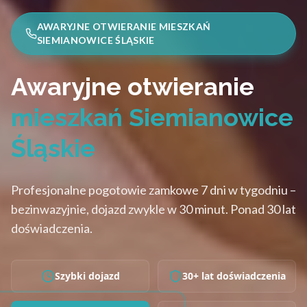
AWARYJNE OTWIERANIE MIESZKAŃ
SIEMIANOWICE ŚLĄSKIE
Awaryjne otwieranie
mieszkań Siemianowice
Śląskie
Profesjonalne pogotowie zamkowe 7 dni w tygodniu –
bezinwazyjnie, dojazd zwykle w 30 minut. Ponad 30 lat
doświadczenia.
Szybki dojazd
30+ lat doświadczenia