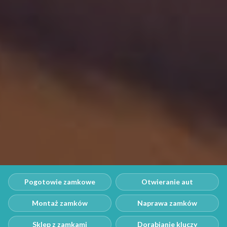
Pogotowie zamkowe
Otwieranie aut
Montaż zamków
Naprawa zamków
Sklep z zamkami
Dorabianie kluczy