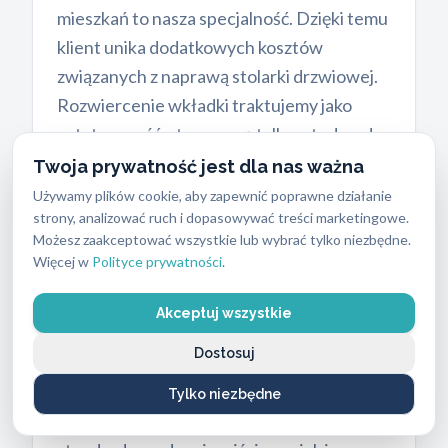
mieszkań to nasza specjalność. Dzięki temu
klient unika dodatkowych kosztów
związanych z naprawą stolarki drzwiowej.
Rozwiercenie wkładki traktujemy jako
ostateczność, stosowaną tylko wtedy, gdy
mechanizm się zacina lub występuje awaria
Twoja prywatność jest dla nas ważna
zamka.
Używamy plików cookie, aby zapewnić poprawne działanie
strony, analizować ruch i dopasowywać treści marketingowe.
Możesz zaakceptować wszystkie lub wybrać tylko niezbędne.
Więcej w
Polityce prywatności
.
Jakie drzwi i zamki otwieramy
Akceptuj wszystkie
najczęściej?
Dostosuj
Nasi technicy posiadają wiedzę niezbędną
do sforsowania każdego rodzaju
Tylko niezbędne
zabezpieczeń. Obsługujemy zarówno