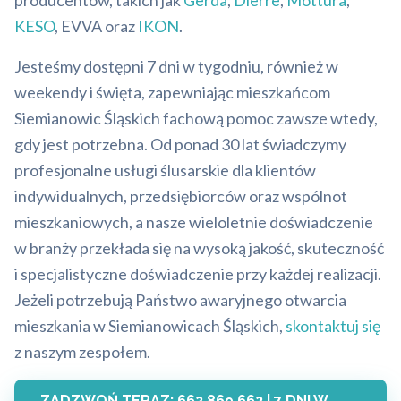
producentów, takich jak
Gerda
,
Dierre
,
Mottura
,
KESO
, EVVA oraz
IKON
.
Jesteśmy dostępni 7 dni w tygodniu, również w
weekendy i święta, zapewniając mieszkańcom
Siemianowic Śląskich fachową pomoc zawsze wtedy,
gdy jest potrzebna. Od ponad 30 lat świadczymy
profesjonalne usługi ślusarskie dla klientów
indywidualnych, przedsiębiorców oraz wspólnot
mieszkaniowych, a nasze wieloletnie doświadczenie
w branży przekłada się na wysoką jakość, skuteczność
i specjalistyczne doświadczenie przy każdej realizacji.
Jeżeli potrzebują Państwo awaryjnego otwarcia
mieszkania w Siemianowicach Śląskich,
skontaktuj się
z naszym zespołem.
ZADZWOŃ TERAZ: 662 869 662 | 7 DNI W