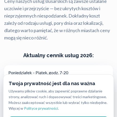
Ceny naszych usług ślusarskich są zawsze ustalane
uczciwie i przejrzyście — bez ukrytych kosztów i
nieprzyjemnych niespodzianek. Dokładny koszt
zależy od rodzaju usługi, pory dnia oraz lokalizacji,
dlatego warto pamiętać, że w różnych miastach ceny
mogą się nieco różnić.
Aktualny cennik usług 2026:
Poniedziałek – Piątek, godz. 7-20
250 PLN
Twoja prywatność jest dla nas ważna
Używamy plików cookie, aby zapewnić poprawne działanie
Poniedziałek – Piątek, godz. 20-23
strony, analizować ruch i dopasowywać treści marketingowe.
300 PLN
Możesz zaakceptować wszystkie lub wybrać tylko niezbędne.
Więcej w
Polityce prywatności
.
Poniedziałek – Piątek, godz. 23-24