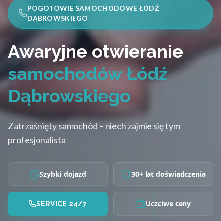
POGOTOWIE SAMOCHODOWE ŁÓDŹ
DĄBROWSKIEGO
Awaryjne otwieranie
samochodów Łódź
Dąbrowskiego
Zatrzaśnięty samochód – niech zajmie się tym
profesjonalista
Szybki dojazd
30+ lat doświadczenia
Uczciwe ceny
SERVICE 24/7