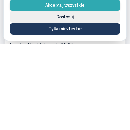
400 PLN
Akceptuj wszystkie
Dostosuj
Sobota – Niedziela, godz. 7-22
300 PLN
Tylko niezbędne
Sobota – Niedziela, godz. 22-24
400 PLN
Ceny dotyczą wyłącznie kosztu wykonania usługi i nie obejmują
zamków ani innych materiałów.
Potrzebujesz dokładnej wyceny? Zadzwoń – doradzimy
bezpłatnie!
ZADZWOŃ TERAZ