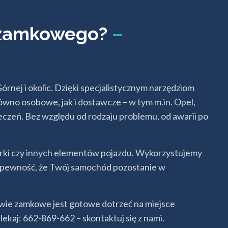
a zamkowego?
–
ej i okolic. Dzięki specjalistycznym narzędziom
wno osobowe, jak i dostawcze – w tym m.in. Opel,
ieczeń. Bez względu od rodzaju problemu, od awarii po
cerki czy innych elementów pojazdu. Wykorzystujemy
sz pewność, że Twój samochód pozostanie w
owie zamkowe jest gotowe dotrzeć na miejsce
kaj: 662-869-662 – skontaktuj się z nami.