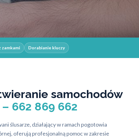
z zamkami
Dorabianie kluczy
twieranie samochodów
 – 662 869 662
ani ślusarze, działający w ramach pogotowia
rnej, oferują profesjonalną pomoc w zakresie