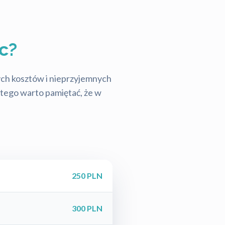
c?
tych kosztów i nieprzyjemnych
latego warto pamiętać, że w
250 PLN
300 PLN