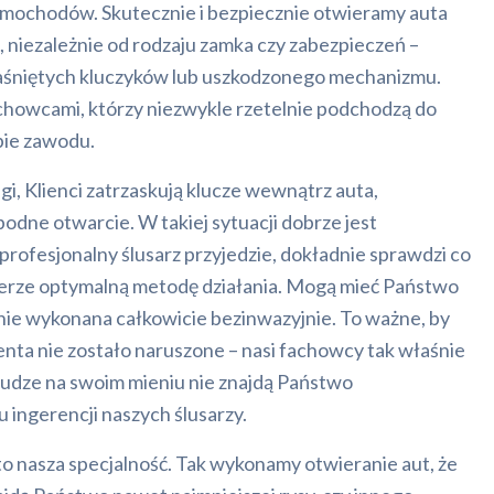
mochodów. Skutecznie i bezpiecznie otwieramy auta
, niezależnie od rodzaju zamka czy zabezpieczeń –
aśniętych kluczyków lub uszkodzonego mechanizmu.
howcami, którzy niezwykle rzetelnie podchodzą do
ie zawodu.
, Klienci zatrzaskują klucze wewnątrz auta,
odne otwarcie. W takiej sytuacji dobrze jest
 profesjonalny ślusarz przyjedzie, dokładnie sprawdzi co
bierze optymalną metodę działania. Mogą mieć Państwo
nie wykonana całkowicie bezinwazyjnie. To ważne, by
ienta nie zostało naruszone – nasi fachowcy tak właśnie
łudze na swoim mieniu nie znajdą Państwo
 ingerencji naszych ślusarzy.
o nasza specjalność. Tak wykonamy otwieranie aut, że