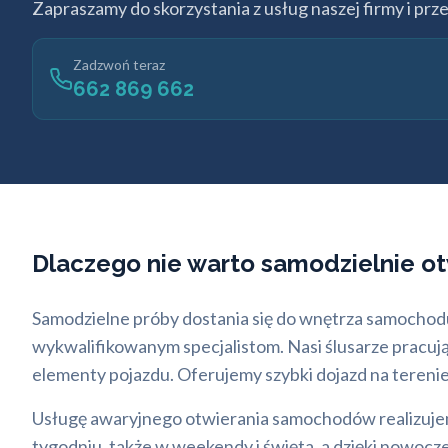
Zapraszamy do skorzystania z usług naszej firmy i prz
Zadzwoń teraz
662 869 662
Dlaczego nie warto samodzielnie ot
Samodzielne próby dostania się do wnętrza samochodu 
wykwalifikowanym specjalistom. Nasi ślusarze pracuj
elementy pojazdu. Oferujemy szybki dojazd na tereni
Usługę awaryjnego otwierania samochodów realizujem
tygodniu, także w weekendy i święta, a dzięki nowo