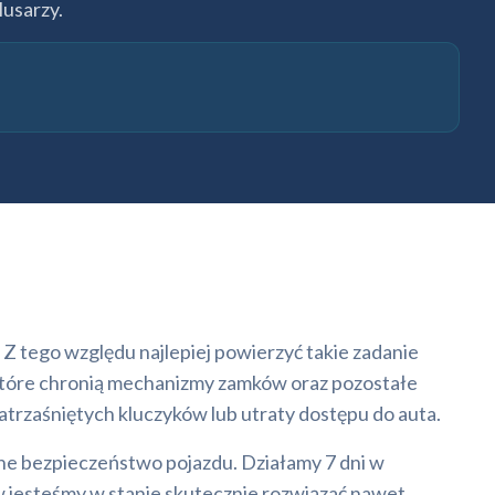
lusarzy.
 Z tego względu najlepiej powierzyć takie zadanie
 które chronią mechanizmy zamków oraz pozostałe
trzaśniętych kluczyków lub utraty dostępu do auta.
ne bezpieczeństwo pojazdu. Działamy 7 dni w
 jesteśmy w stanie skutecznie rozwiązać nawet