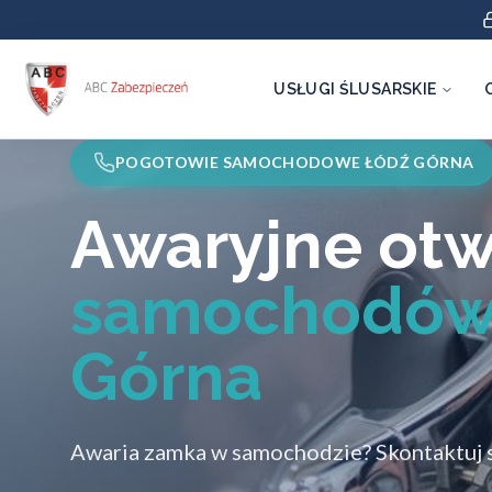
USŁUGI ŚLUSARSKIE
POGOTOWIE SAMOCHODOWE ŁÓDŹ GÓRNA
Awaryjne otw
samochodów
Górna
Awaria zamka w samochodzie? Skontaktuj s