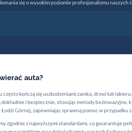
ekonania się o wysokim poziomie profesjonalizmu naszych ś
wierać auta?
często kończą się uszkodzeniami zamka, drzwi lub lakieru.
ą dokładnie i bezpiecznie, stosując metody bezinwazyjne,
e Łodzi Górnej, zapewniając sprawną pomoc w przypadku za
y zgodnie z najwyższymi standardami, co gwarantuje peł
czesnym narzędziom oraz doświadczeniu naszych fachowców