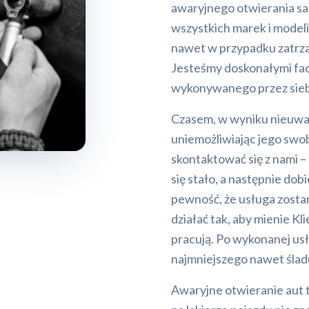
awaryjnego otwierania sa
wszystkich marek i modeli
nawet w przypadku zatrz
Jesteśmy doskonałymi fac
wykonywanego przez sieb
Czasem, w wyniku nieuwagi
uniemożliwiając jego swob
skontaktować się z nami –
się stało, a następnie do
pewność, że usługa zosta
działać tak, aby mienie Kl
pracują. Po wykonanej us
najmniejszego nawet śladu
Awaryjne otwieranie aut t