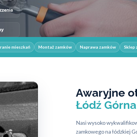
czenia
ny
ranie mieszkań
Montaż zamków
Naprawa zamków
Sklep 
Awaryjne o
Łódź Górna
Nasi wysoko wykwalifikow
zamkowego na łódzkiej Gó