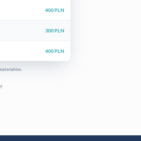
400 PLN
300 PLN
400 PLN
materiałów.
e!