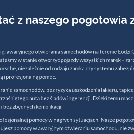
stać z naszego pogotowi
 awaryjnego otwierania samochodów na terenie Łodzi Górn
steśmy w stanie otworzyć pojazdy wszystkich marek – zaró
 Porsche, niezależnie od rodzaju zamka czy systemu zabezp
ą i profesjonalną pomoc.
eranie samochodów, bez ryzyka uszkodzenia lakieru, tapi
trzaśniętego auta bez śladów ingerencji. Dzięki temu ma
i bez zbędnych komplikacji.
profesjonalnej pomocy w nagłych sytuacjach. Nasze pogot
ebujesz pomocy w awaryjnym otwieraniu samochodu, nie zwle