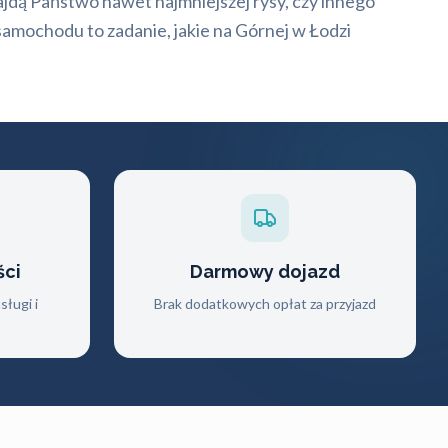
najdą Państwo nawet najmniejszej rysy, czy innego
amochodu to zadanie, jakie na Górnej w Łodzi
ści
Darmowy dojazd
ługi i
Brak dodatkowych opłat za przyjazd