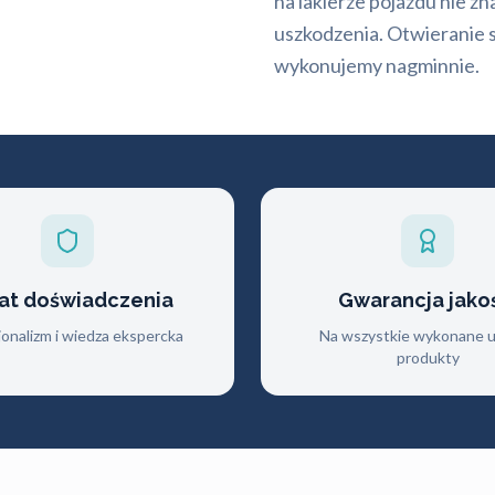
na lakierze pojazdu nie z
uszkodzenia. Otwieranie s
wykonujemy nagminnie.
lat doświadczenia
Gwarancja jako
jonalizm i wiedza ekspercka
Na wszystkie wykonane us
produkty