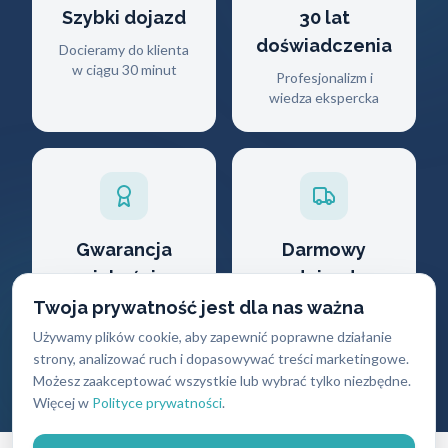
Szybki dojazd
30 lat
doświadczenia
Docieramy do klienta
w ciągu 30 minut
Profesjonalizm i
wiedza ekspercka
Gwarancja
Darmowy
jakości
dojazd
Twoja prywatność jest dla nas ważna
Na wszystkie
Brak dodatkowych
wykonane usługi i
opłat za przyjazd
Używamy plików cookie, aby zapewnić poprawne działanie
produkty
strony, analizować ruch i dopasowywać treści marketingowe.
Możesz zaakceptować wszystkie lub wybrać tylko niezbędne.
Więcej w
Polityce prywatności
.