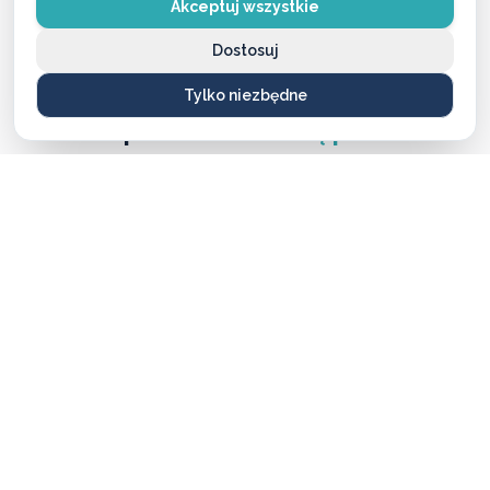
Akceptuj wszystkie
Dostosuj
CENNIK USŁUG
Tylko niezbędne
Ile zapłacisz
za naszą pomoc?
Ceny naszych usług ślusarskich są zawsze ustalane
uczciwie i przejrzyście — bez ukrytych kosztów i
nieprzyjemnych niespodzianek. Dokładny koszt
zależy od rodzaju usługi, pory dnia oraz lokalizacji,
dlatego warto pamiętać, że w różnych miastach ceny
mogą się nieco różnić.
Mimo tych różnic nasze stawki są stale konkurencyjne
i często niższe niż u lokalnych firm, przy zachowaniu
najwyższej jakości i błyskawicznej reakcji.