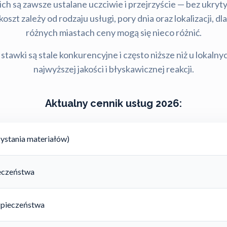
ch są zawsze ustalane uczciwie i przejrzyście — bez ukry
szt zależy od rodzaju usługi, pory dnia oraz lokalizacji, d
różnych miastach ceny mogą się nieco różnić.
stawki są stale konkurencyjne i często niższe niż u lokalny
najwyższej jakości i błyskawicznej reakcji.
Aktualny cennik usług 2026:
ystania materiałów)
ieczeństwa
zpieczeństwa