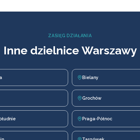
ZASIĘG DZIAŁANIA
Inne dzielnice Warszawy
a
Bielany
Grochów
ołudnie
Praga-Północ
in
Targówek