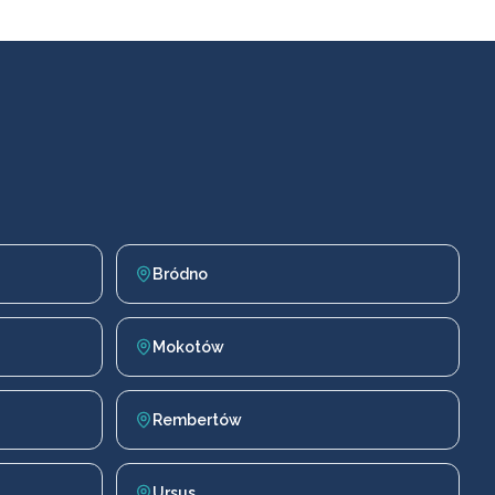
Bródno
Mokotów
Rembertów
Ursus