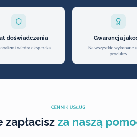
lat doświadczenia
Gwarancja jako
jonalizm i wiedza ekspercka
Na wszystkie wykonane us
produkty
CENNIK USŁUG
le zapłacisz
za naszą pomo