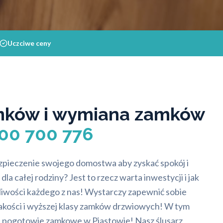
Uczciwe ceny
mków i wymiana zamków
500 700 776
zpieczenie swojego domostwa aby zyskać spokój i
a całej rodziny? Jest to rzecz warta inwestycji i jak
liwości każdego z nas! Wystarczy zapewnić sobie
jakości i wyższej klasy zamków drzwiowych! W tym
a pogotowie zamkowe w Piastowie! Nasz ślusarz