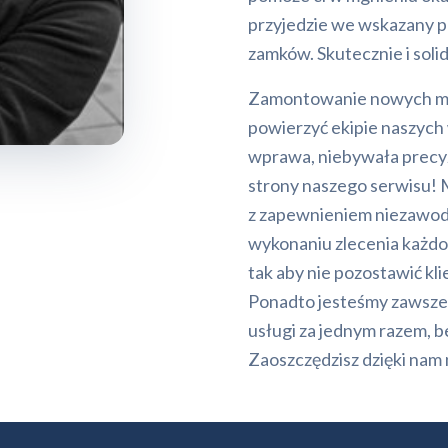
przyjedzie we wskazany pr
zamków. Skutecznie i soli
Zamontowanie nowych m
powierzyć ekipie naszych
wprawa, niebywała precyzj
strony naszego serwisu!
z zapewnieniem niezawodn
wykonaniu zlecenia każ
tak aby nie pozostawić kl
Ponadto jesteśmy zawsze 
usługi za jednym razem, b
Zaoszczędzisz dzięki nam ni