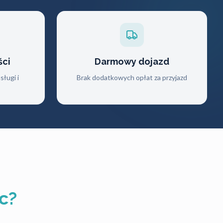
ści
Darmowy dojazd
ługi i
Brak dodatkowych opłat za przyjazd
c?