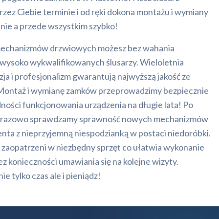
zez Ciebie terminie i od ręki dokona montażu i wymiany
dnie a przede wszystkim szybko!
echanizmów drzwiowych możesz bez wahania
 wysoko wykwalifikowanych ślusarzy. Wieloletnia
a i profesjonalizm gwarantują najwyższą jakość ze
 Montaż i wymianę zamków przeprowadzimy bezpiecznie
ości funkcjonowania urządzenia na długie lata! Po
dorazowo sprawdzamy sprawność nowych mechanizmów
ienta z nieprzyjemną niespodzianką w postaci niedoróbki.
zaopatrzeni w niezbędny sprzęt co ułatwia wykonanie
ez konieczności umawiania się na kolejne wizyty.
e tylko czas ale i pieniądz!