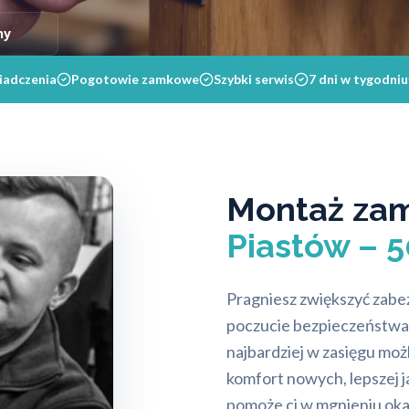
ny
iadczenia
Pogotowie zamkowe
Szybki serwis
7 dni w tygodniu
Montaż za
Piastów – 
Pragniesz zwiększyć zabe
poczucie bezpieczeństwa dl
najbardziej w zasięgu moż
komfort nowych, lepszej 
pomoże ci w mgnieniu ok