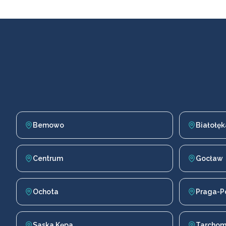
Bemowo
Białołęk
Centrum
Gocław
Ochota
Praga-P
Saska Kępa
Tarchom