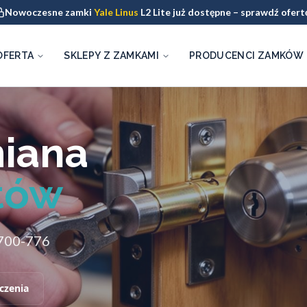
Nowoczesne zamki
Yale Linus
L2 Lite już dostępne – sprawdź ofert
OFERTA
SKLEPY Z ZAMKAMI
PRODUCENCI ZAMKÓW
miana
tów
-700-776
czenia