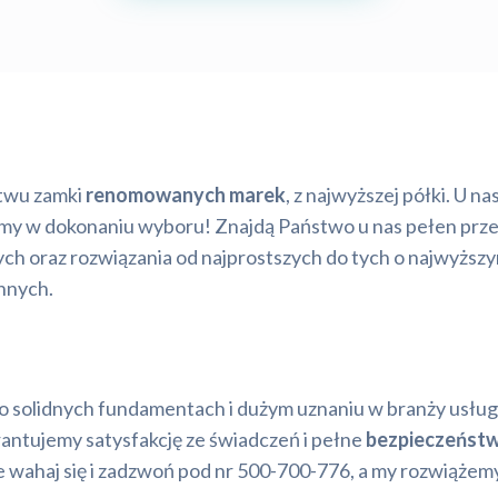
twu zamki
renomowanych marek
, z najwyższej półki. U n
emy w dokonaniu wyboru! Znajdą Państwo u nas pełen prz
ych oraz rozwiązania od najprostszych do tych o najwyższ
innych.
o solidnych fundamentach i dużym uznaniu w branży usług 
rantujemy satysfakcję ze świadczeń i pełne
bezpieczeńst
Nie wahaj się i zadzwoń pod nr 500-700-776, a my rozwiąż