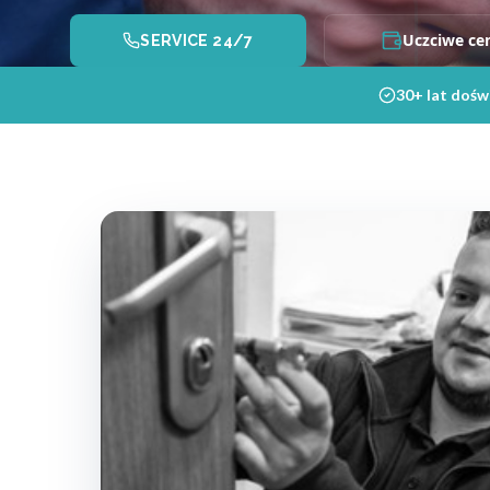
Uczciwe ce
SERVICE 24/7
30+ lat dośw