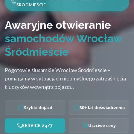
ŚRÓDMIEŚCIE
Awaryjne otwieranie
samochodów Wrocław
Śródmieście
Pogotowie ślusarskie Wrocław Śródmieście –
pomagamy w sytuacjach nieumyślnego zatrzaśnięcia
kluczyków wewnątrz pojazdu.
Szybki dojazd
30+ lat doświadczenia
Uczciwe ceny
SERVICE 24/7