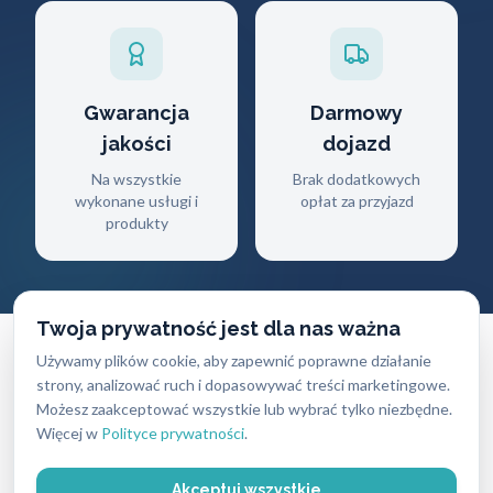
Gwarancja
Darmowy
jakości
dojazd
Na wszystkie
Brak dodatkowych
wykonane usługi i
opłat za przyjazd
produkty
Twoja prywatność jest dla nas ważna
Używamy plików cookie, aby zapewnić poprawne działanie
strony, analizować ruch i dopasowywać treści marketingowe.
Możesz zaakceptować wszystkie lub wybrać tylko niezbędne.
CENNIK USŁUG
Więcej w
Polityce prywatności
.
Ile zapłacisz
za naszą pomoc?
Akceptuj wszystkie