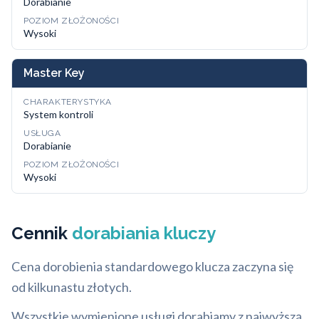
Dorabianie
POZIOM ZŁOŻONOŚCI
Wysoki
Master Key
CHARAKTERYSTYKA
System kontroli
USŁUGA
Dorabianie
POZIOM ZŁOŻONOŚCI
Wysoki
Cennik
dorabiania kluczy
Cena dorobienia standardowego klucza zaczyna się
od kilkunastu złotych.
Wszystkie wymienione usługi dorabiamy z najwyższą