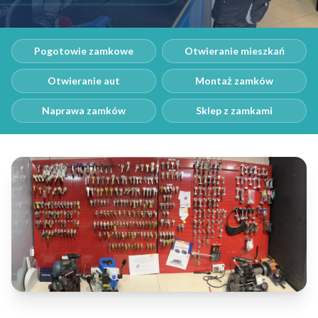
Pogotowie zamkowe
Otwieranie mieszkań
Otwieranie aut
Montaż zamków
Naprawa zamków
Sklep z zamkami