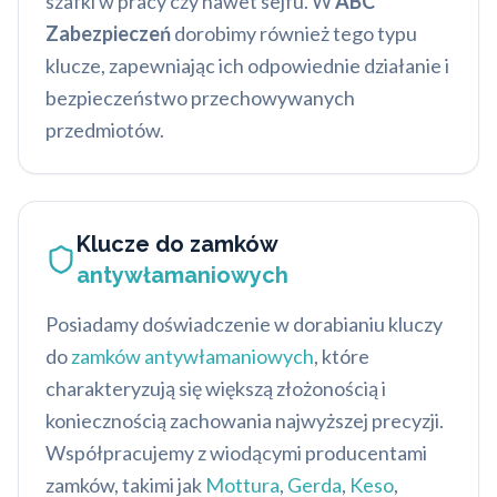
szafki w pracy czy nawet sejfu. W
ABC
Zabezpieczeń
dorobimy również tego typu
klucze, zapewniając ich odpowiednie działanie i
bezpieczeństwo przechowywanych
przedmiotów.
Klucze do zamków
antywłamaniowych
Posiadamy doświadczenie w dorabianiu kluczy
do
zamków antywłamaniowych
, które
charakteryzują się większą złożonością i
koniecznością zachowania najwyższej precyzji.
Współpracujemy z wiodącymi producentami
zamków, takimi jak
Mottura
,
Gerda
,
Keso
,