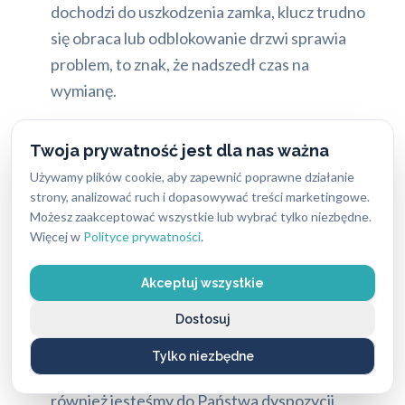
dochodzi do uszkodzenia zamka, klucz trudno
się obraca lub odblokowanie drzwi sprawia
problem, to znak, że nadszedł czas na
wymianę.
Potrzeba zwiększenia bezpieczeństwa:
Twoja prywatność jest dla nas ważna
Stary zamek jednosystemowy może nie dawać
Używamy plików cookie, aby zapewnić poprawne działanie
odpowiedniej ochrony. Chęć podniesienia
strony, analizować ruch i dopasowywać treści marketingowe.
poziomu zabezpieczenia, np. poprzez montaż
Możesz zaakceptować wszystkie lub wybrać tylko niezbędne.
zamka antywłamaniowego w drzwiach
Więcej w
Polityce prywatności
.
wejściowych, jest bardzo rozsądnym
posunięciem.
Akceptuj wszystkie
Dostosuj
Poprawa funkcjonalności:
Jeśli chcą Państwo
unowocześnić system dostępu, np. na zamek
Tylko niezbędne
elektroniczny z dostępem przez smartfon,
również jesteśmy do Państwa dyspozycji.