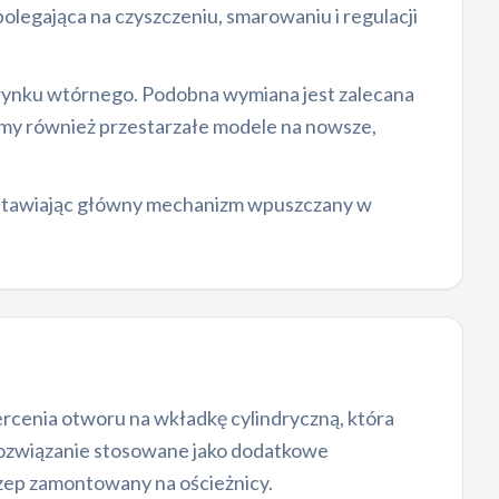
 polegająca na czyszczeniu, smarowaniu i regulacji
z rynku wtórnego. Podobna wymiana jest zalecana
amy również przestarzałe modele na nowsze,
zostawiając główny mechanizm wpuszczany w
cenia otworu na wkładkę cylindryczną, która
 rozwiązanie stosowane jako dodatkowe
aczep zamontowany na ościeżnicy.