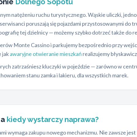
jonie
Dolnego Sopotu
mnym natężeniu ruchu turystycznego. Wąskie uliczki, jedn
si serwisanci poruszają się pojazdami przystosowanymi do
pografię tej dzielnicy — możemy szybko dotrzeć także do 
aterów Monte Cassino i parkujemy bezpośrednio przy wejśc
e jak
awaryjne otwieranie mieszkań
realizujemy błyskawicz
których zatrzaśniesz kluczyki w pojeździe — zarówno w cen
chowaniem stanu zamka i lakieru, dla wszystkich marek.
 a
kiedy wystarczy naprawa?
iami wymaga zakupu nowego mechanizmu. Nie zawsze jest to