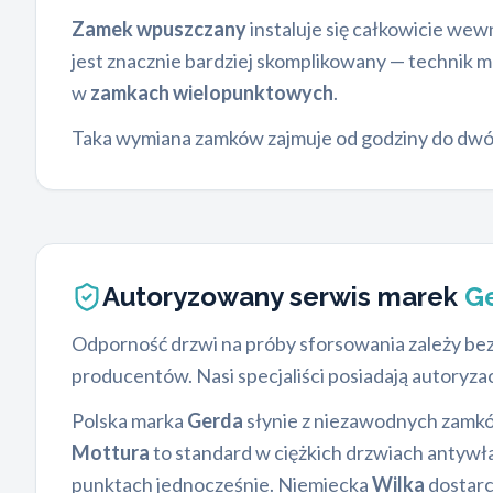
Zamek wpuszczany
instaluje się całkowicie we
jest znacznie bardziej skomplikowany — technik m
w
zamkach wielopunktowych
.
Taka wymiana zamków zajmuje od godziny do dwóc
Autoryzowany serwis marek
Ge
Odporność drzwi na próby sforsowania zależy b
producentów. Nasi specjaliści posiadają autoryzac
Polska marka
Gerda
słynie z niezawodnych zamkó
Mottura
to standard w ciężkich drzwiach antywł
punktach jednocześnie. Niemiecka
Wilka
dostarc