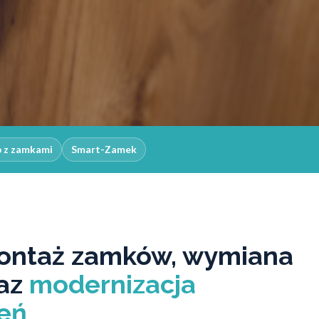
p z zamkami
Smart-Zamek
ontaż zamków, wymiana
raz
modernizacja
eń