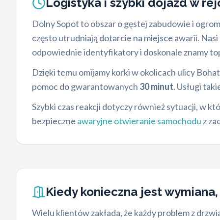
Logistyka i szybki dojazd w re
Dolny Sopot to obszar o gęstej zabudowie i ogro
często utrudniają dotarcie na miejsce awarii. Na
odpowiednie identyfikatory i doskonale znamy to
Dzięki temu omijamy korki w okolicach ulicy Boh
pomoc do gwarantowanych
30 minut
. Usługi taki
Szybki czas reakcji dotyczy również sytuacji, w 
bezpieczne
awaryjne otwieranie samochodu
z za
Kiedy konieczna jest wymiana,
Wielu klientów zakłada, że każdy problem z drzw