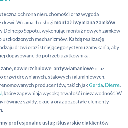
teczna ochrona nieruchomości oraz wygoda
z drzwi. W ramach usługi
montaż i wymiana zamków
w Dolnego Sopotu, wykonując montaż nowych zamków
b uszkodzonych mechanizmów. Każdą realizację
dzaju drzwi oraz istniejącego systemu zamykania, aby
piej dopasowane do potrzeb użytkownika.
zane, nawierzchniowe, antywłamaniowe
oraz
do drzwi drewnianych, stalowych i aluminiowych.
renomowanych producentów, takich jak
Gerda
,
Dierre
,
N
, które zapewniają wysoką trwałość i niezawodność. W
y również szyldy, okucia oraz pozostałe elementy
m.
ymy profesjonalne usługi ślusarskie
dla klientów