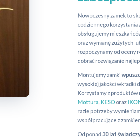
Nowoczesny zamek to sku
codziennego korzystania 
obsługujemy mieszkańcó
oraz wymianę zużytych lu
rozpoczynamy od oceny ro
dobrać rozwiązanie najle
Montujemy zamki
wpuszc
wysokiej jakości wkładki 
Korzystamy z produktów 
Mottura
,
KESO
oraz
IKO
razie potrzeby wymieniam
współpracujące z zamkie
Od ponad
30 lat świadcz