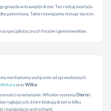
o gniazda w krawędzi drzwi. Ten rodzaj montażu
kę patentową. Takie rozwiązania stosuje się m.in.
ia specjalistycznych frezów i gwintowników.
ujemy mechanizmy wyłącznie od sprawdzonych
Mottura
oraz
Wilka
.
porności na włamanie. Włoskie systemy
Dierre
i
 ryglujących, które blokują drzwi w kilku
e i manipulację wytrychami.