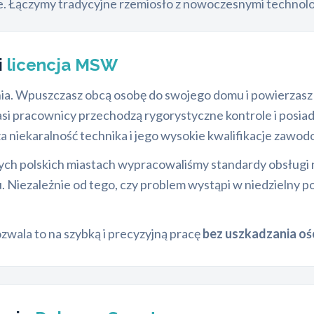
ce. Łączymy tradycyjne rzemiosło z nowoczesnymi technolo
i
licencja MSW
ia. Wpuszczasz obcą osobę do swojego domu i powierzasz 
si pracownicy przechodzą rygorystyczne kontrole i posiadaj
 niekaralność technika i jego wysokie kwalifikacje zawod
zych polskich miastach wypracowaliśmy standardy obsług
. Niezależnie od tego, czy problem wystąpi w niedzielny p
zwala to na szybką i precyzyjną pracę
bez uszkadzania oś