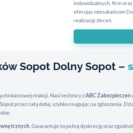
indywidualnych, firm ora
oferując mieszkańcom Do
realizację zleceń.
ów Sopot Dolny Sopot –
chmiastowej reakcji. Nasi technicy z
ABC Zabezpieczeń
d
opot przez całą dobę, szybko reagując na zgłoszenia. Dzi
skie.
ewnętrznych
. Gwarantuje to pełną dyskrecję oraz zgodno