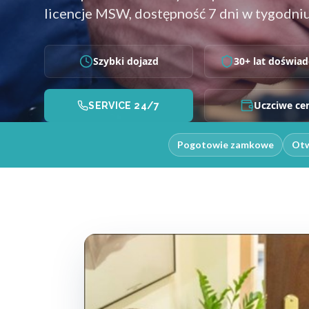
licencje MSW, dostępność 7 dni w tygodniu
Szybki dojazd
30+ lat doświad
Uczciwe ce
SERVICE 24/7
Pogotowie zamkowe
Otw