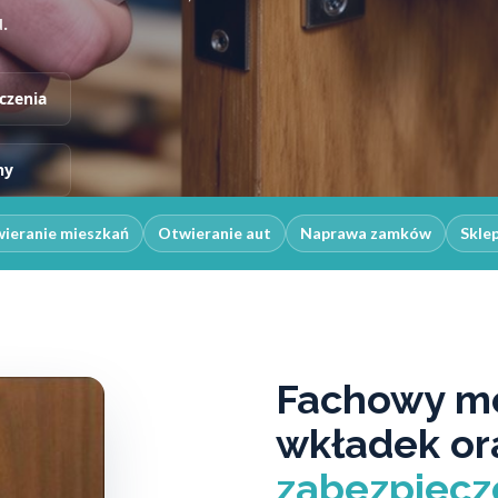
.
czenia
ny
ieranie mieszkań
Otwieranie aut
Naprawa zamków
Skle
Fachowy m
wkładek o
zabezpiecz