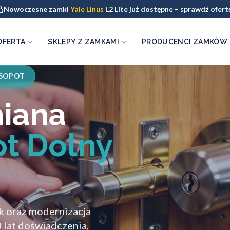
Nowoczesne zamki
Yale Linus
L2 Lite już dostępne – sprawdź ofert
OFERTA
SKLEPY Z ZAMKAMI
PRODUCENCI ZAMKÓW
 SOPOT
miana
t Dolny
 oraz modernizacja
 lat doświadczenia,