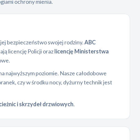
giami ochrony mienia.
jej bezpieczeństwo swojej rodziny.
ABC
ą licencję Policji oraz
licencję Ministerstwa
owe.
i na najwyższym poziomie. Nasze całodobowe
oranek, czy w środku nocy, dyżurny technik jest
cieżnic i skrzydeł drzwiowych
.