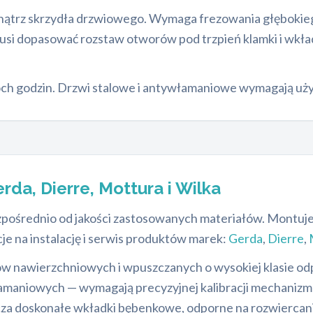
wnątrz skrzydła drzwiowego. Wymaga frezowania głębokieg
usi dopasować rozstaw otworów pod trzpień klamki i wkład
h godzin. Drzwi stalowe i antywłamaniowe wymagają użyc
rda, Dierre, Mottura i Wilka
ezpośrednio od jakości zastosowanych materiałów. Mont
je na instalację i serwis produktów marek:
Gerda
,
Dierre
,
w nawierzchniowych i wpuszczanych o wysokiej klasie od
amaniowych — wymagają precyzyjnej kalibracji mechanizmów
za doskonałe wkładki bębenkowe, odporne na rozwiercani