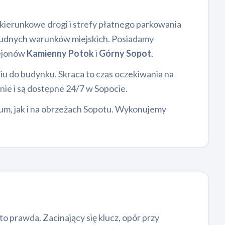
okierunkowe drogi i strefy płatnego parkowania
 trudnych warunków miejskich. Posiadamy
rejonów
Kamienny Potok
i
Górny Sopot
.
iu do budynku. Skraca to czas oczekiwania na
nie i są dostępne 24/7 w Sopocie.
trum, jak i na obrzeżach Sopotu. Wykonujemy
 prawda. Zacinający się klucz, opór przy