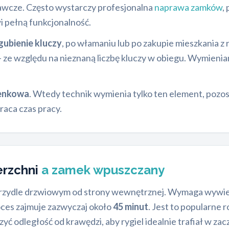
gawcze. Często wystarczy profesjonalna
naprawa zamków
,
 pełną funkcjonalność.
gubienie kluczy
, po włamaniu lub po zakupie mieszkania 
ze względu na nieznaną liczbę kluczy w obiegu. Wymieni
enkowa
. Wtedy technik wymienia tylko ten element, po
raca czas pracy.
erzchni
a zamek wpuszczany
krzydle drzwiowym od strony wewnętrznej. Wymaga wywier
oces zajmuje zazwyczaj około
45 minut
. Jest to popularne
yć odległość od krawędzi, aby rygiel idealnie trafiał w z