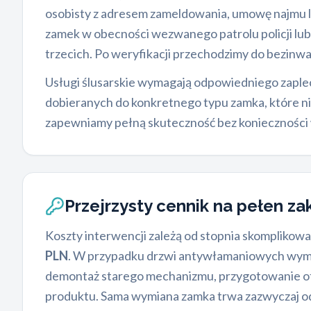
osobisty z adresem zameldowania, umowę najmu l
zamek w obecności wezwanego patrolu policji lu
trzecich. Po weryfikacji przechodzimy do bezinw
Usługi ślusarskie wymagają odpowiedniego zaplecz
dobieranych do konkretnego typu zamka, które nie 
zapewniamy pełną skuteczność bez konieczności 
Przejrzysty cennik na pełen za
Koszty interwencji zależą od stopnia skomplikowa
PLN
. W przypadku drzwi antywłamaniowych wym
demontaż starego mechanizmu, przygotowanie ot
produktu. Sama wymiana zamka trwa zazwyczaj od 