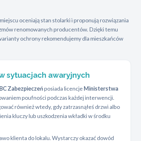
ejscu oceniają stan stolarki i proponują rozwiązania
nizmów renomowanych producentów. Dzięki temu
kie warianty ochrony rekomendujemy dla mieszkańców
w sytuacjach awaryjnych
BC Zabezpieczeń
posiada licencje
Ministerstwa
chowaniem poufności podczas każdej interwencji.
agować również wtedy, gdy zatrzasnąłeś drzwi albo
ienia kluczy lub uszkodzenia wkładki w środku
rawo klienta do lokalu. Wystarczy okazać dowód