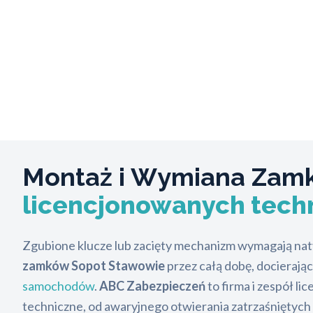
Montaż i Wymiana Zam
licencjonowanych tech
Zgubione klucze lub zacięty mechanizm wymagają nat
zamków Sopot Stawowie
przez całą dobę, docierają
samochodów
.
ABC Zabezpieczeń
to firma i zespół l
techniczne, od awaryjnego otwierania zatrzaśniętych