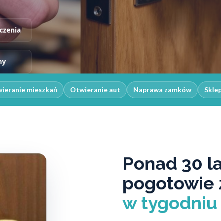
czenia
ny
ieranie mieszkań
Otwieranie aut
Naprawa zamków
Skle
Ponad 30 l
pogotowie
w tygodniu