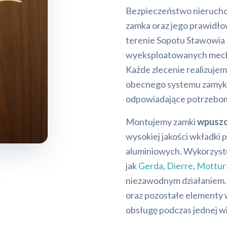
Bezpieczeństwo nieruchom
zamka oraz jego prawidł
terenie Sopotu Stawowia
wyeksploatowanych mecha
Każde zlecenie realizuje
obecnego systemu zamykan
odpowiadające potrzebom
Montujemy zamki
wpuszc
wysokiej jakości wkładki 
aluminiowych. Wykorzys
jak
Gerda
,
Dierre
,
Mottur
niezawodnym działaniem. 
oraz pozostałe elementy
obsługę podczas jednej wi