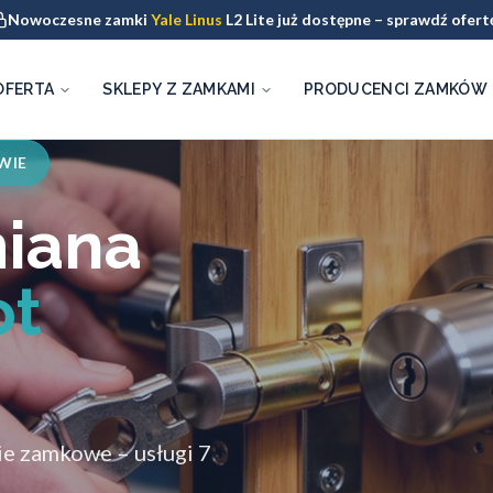
Nowoczesne zamki
Yale Linus
L2 Lite już dostępne – sprawdź ofert
OFERTA
SKLEPY Z ZAMKAMI
PRODUCENCI ZAMKÓW
WIE
miana
ot
e zamkowe – usługi 7