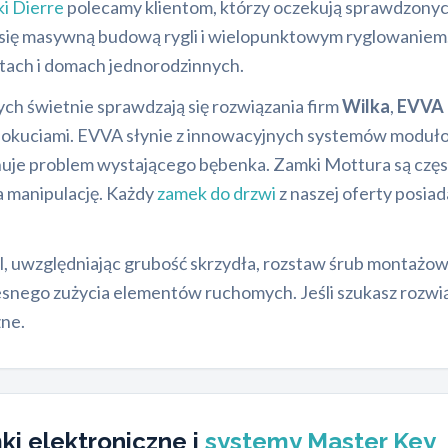
i Dierre
polecamy klientom, którzy oczekują sprawdzony
się masywną budową rygli i wielopunktowym ryglowaniem. 
ach i domach jednorodzinnych.
ch świetnie sprawdzają się rozwiązania firm
Wilka
,
EVVA
ymi okuciami. EVVA słynie z innowacyjnych systemów modu
minuje problem wystającego bębenka. Zamki Mottura są cz
 manipulację. Każdy
zamek do drzwi
z naszej oferty posia
, uwzględniając grubość skrzydła, rozstaw śrub montażow
czesnego zużycia elementów ruchomych. Jeśli szukasz rozw
ne.
i elektroniczne i
systemy Master Key