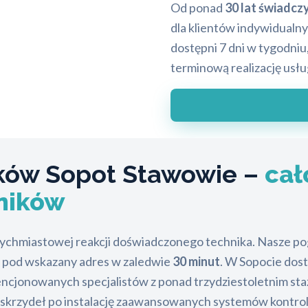
Od ponad
30 lat świadcz
dla klientów indywidualn
dostępni 7 dni w tygodni
terminową realizację usłu
ków Sopot Stawowie –
ca
ników
ychmiastowej reakcji doświadczonego technika. Nasze pog
c pod wskazany adres w zaledwie
30 minut
. W Sopocie dost
icencjonowanych specjalistów z ponad trzydziestoletnim s
 skrzydeł po instalację zaawansowanych systemów kontroli