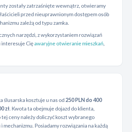
nty zostały zatrzaśnięte wewnątrz, otwieramy
właścicieli przed nieuprawnionym dostępem osób
chanizmu zależą od typu zamka.
ycznych narzędzi, z wykorzystaniem rozwiązań
i interesuje Cię
awaryjne otwieranie mieszkań
,
a ślusarska kosztuje u nas od
250 PLN do 400
0 zł
. Kwota ta obejmuje dojazd do klienta,
ej ceny należy doliczyć koszt wybranego
i i mechanizmu. Posiadamy rozwiązania na każdą