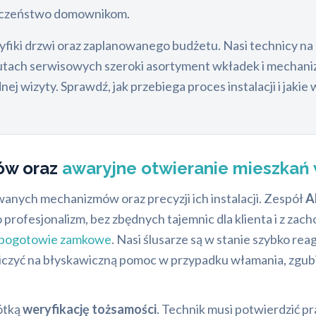
pieczeństwo domownikom.
ki drzwi oraz zaplanowanego budżetu. Nasi technicy na mi
utach serwisowych szeroki asortyment wkładek i mecha
ej wizyty. Sprawdź, jak przebiega proces instalacji i ja
ów oraz
awaryjne otwieranie mieszkań 
wanych mechanizmów oraz precyzji ich instalacji. Zespół
A
o profesjonalizm, bez zbędnych tajemnic dla klienta i z za
pogotowie zamkowe
. Nasi ślusarze są w stanie szybko re
 liczyć na błyskawiczną pomoc w przypadku włamania, zgub
ótką
weryfikację tożsamości
. Technik musi potwierdzić p