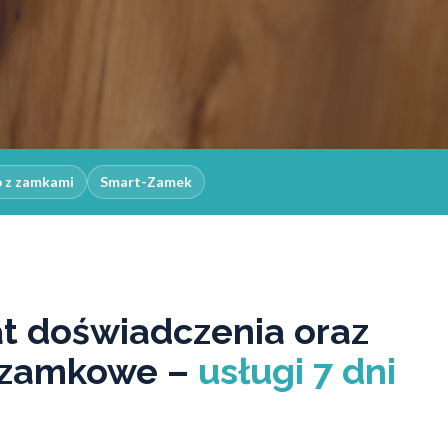
p z zamkami
Smart-Zamek
at doświadczenia oraz
 zamkowe –
usługi 7 dni