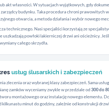
ub akt własności. W sytuacjach wyjątkowych, gdy dokume
b zarządcy budynku. Taka procedura chroni prawowitych 
azyjnego otwarcia, a metoda działania i wybór nowego me
a technicznego. Nasi specjaliści korzystają ze specjalist
uszkadzają powłoki lakierniczej drzwi ani ościeżnicy. Jeśl
wymiany całego skrzydła.
kres
usług ślusarskich i zabezpieczeń
nia zlecenia oraz wybranej klasy zabezpieczeń. Sama usług
ianę zamków wyceniamy zwykle w przedziale od
300 do 80
woru montażowego oraz instalację nowego elementu. Do t
kilkunastu minut do godziny, zależnie od konstrukcji drzw