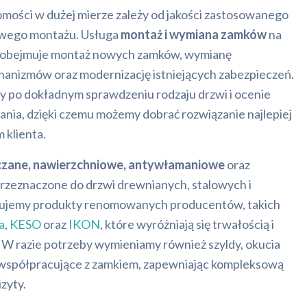
ości w dużej mierze zależy od jakości zastosowanego
owego montażu. Usługa
montaż i wymiana zamków
na
 obejmuje montaż nowych zamków, wymianę
nizmów oraz modernizację istniejących zabezpieczeń.
my po dokładnym sprawdzeniu rodzaju drzwi i ocenie
ia, dzięki czemu możemy dobrać rozwiązanie najlepiej
 klienta.
zane, nawierzchniowe, antywłamaniowe
oraz
przeznaczone do drzwi drewnianych, stalowych i
tujemy produkty renomowanych producentów, takich
a
,
KESO
oraz
IKON
, które wyróżniają się trwałością i
W razie potrzeby wymieniamy również szyldy, okucia
 współpracujące z zamkiem, zapewniając kompleksową
zyty.