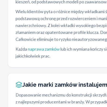
kieszeń, od podstawowych modeli po zaawanso
Wielu klientów pyta o różnice między wkładkami ś
podstawową ochronę przed rozwierceniem i manip
nawierzchniowy. Z kolei wkładki wysokiego bezp
złamaniem oraz opatentowane profile klucza. Do
Całkowicie eliminuje to ryzyko nieautoryzowane
Każda
naprawa zamków
lub ich wymiana kończy 
jakichkolwiek prac.
Jakie marki zamków instaluje
Dopasowanie mechanizmu do konstrukcji skrzydła
z najlepszymi producentami w branży. W przypad