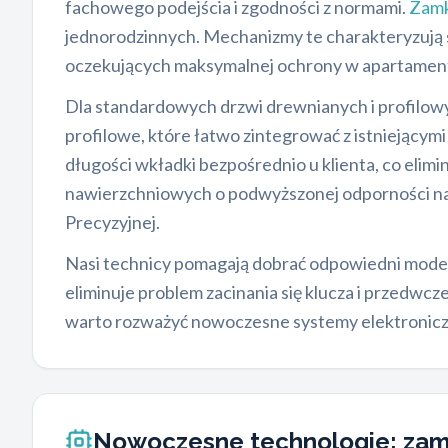
fachowego podejścia i zgodności z normami.
Zamk
jednorodzinnych. Mechanizmy te charakteryzują 
oczekujących maksymalnej ochrony w apartament
Dla standardowych drzwi drewnianych i profilowy
profilowe, które łatwo zintegrować z istniejąc
długości wkładki bezpośrednio u klienta, co eli
nawierzchniowych o podwyższonej odporności na
Precyzyjnej.
Nasi technicy pomagają dobrać odpowiedni model
eliminuje problem zacinania się klucza i przedw
warto rozważyć nowoczesne systemy elektronicz
Nowoczesne technologie: zamk