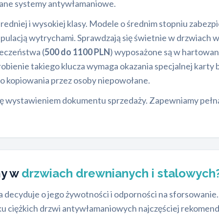
wane systemy antywłamaniowe.
redniej i wysokiej klasy. Modele o średnim stopniu zabezp
ulacją wytrychami. Sprawdzają się świetnie w drzwiach
ieczeństwa (
500 do 1100 PLN
) wyposażone są w hartowane
robienie takiego klucza wymaga okazania specjalnej kart
go kopiowania przez osoby niepowołane.
się wystawieniem dokumentu sprzedaży. Zapewniamy pełn
my w
drzwiach drewnianych i stalowych
 decyduje o jego żywotności i odporności na sforsowani
ku ciężkich drzwi antywłamaniowych najczęściej rekome