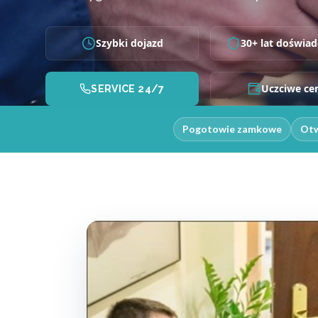
Szybki dojazd
30+ lat doświad
Uczciwe ce
SERVICE 24/7
Pogotowie zamkowe
Otw