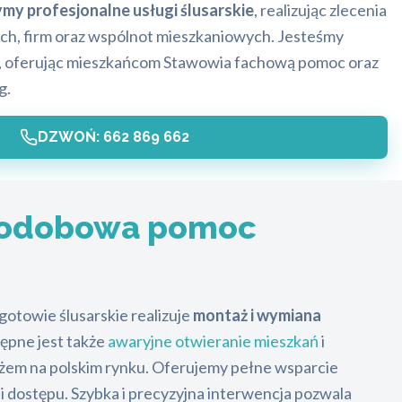
ymy profesjonalne usługi ślusarskie
, realizując zlecenia
ych, firm oraz wspólnot mieszkaniowych. Jesteśmy
u, oferując mieszkańcom Stawowia fachową pomoc oraz
g.
DZWOŃ: 662 869 662
łodobowa pomoc
otowie ślusarskie realizuje
montaż i wymiana
ępne jest także
awaryjne otwieranie mieszkań
i
tażem na polskim rynku. Oferujemy pełne wsparcie
 dostępu. Szybka i precyzyjna interwencja pozwala