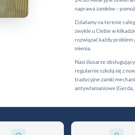
naprawa zamków – pomoże
Działamy na terenie całe
zwykle u Ciebie w kilkadz
rozwiązać każdy problem z
mienia.
Nasi ślusarze obsługując
regularnie szkolą się z
tradycyjne zamki mechanic
antywłamaniowe (Gerda, Y