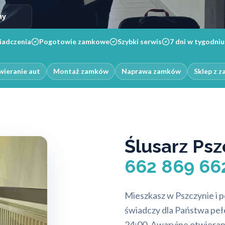
ny
iadczenia
Pogotowie zamkowe
Szybki serwis
7 dni w tygodniu
ieranie aut
Montaż zamków
Naprawa zamków
Sklep z 
Ślusarz Ps
662 869 66
Mieszkasz w Pszczynie i 
świadczy dla Państwa pełe
24:00. Awaryjne otwieran