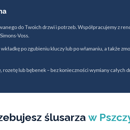
na
anego do Twoich drzwi i potrzeb. Współpracujemy z r
 Simons-Voss.
kładkę po zgubieniu kluczy lub po włamaniu, a także zm
 rozetę lub bębenek – bez konieczności wymiany całych d
zebujesz ślusarza
w Pszcz