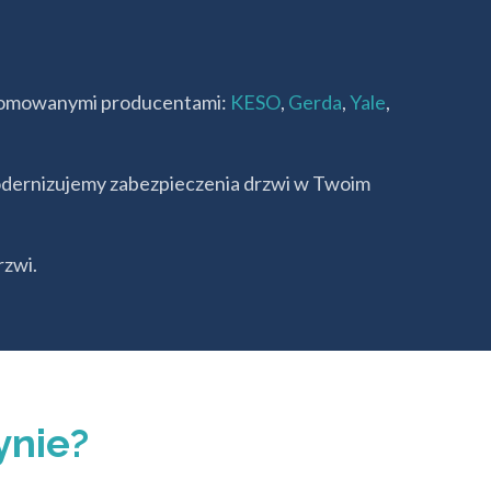
enomowanymi producentami:
KESO
,
Gerda
,
Yale
,
odernizujemy zabezpieczenia drzwi w Twoim
rzwi.
ynie?