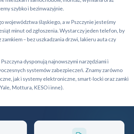
my szybko i bezinwazyjnie.
go województwa śląskiego, a w Pszczynie jesteśmy
iesiąt minut od zgłoszenia. Wystarczy jeden telefon, by
 zamkiem – bez uszkadzania drzwi, lakieru auta czy
y Pszczyna dysponują najnowszymi narzędziami i
 nowoczesnych systemów zabezpieczeń. Znamy zarówno
zne, jak i systemy elektroniczne, smart-locki oraz zamki
ale, Mottura, KESO i inne).