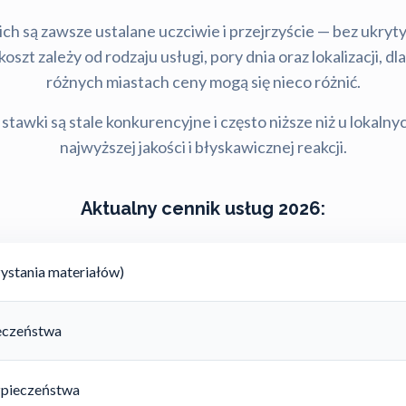
ch są zawsze ustalane uczciwie i przejrzyście — bez ukry
szt zależy od rodzaju usługi, pory dnia oraz lokalizacji, d
różnych miastach ceny mogą się nieco różnić.
stawki są stale konkurencyjne i często niższe niż u lokalny
najwyższej jakości i błyskawicznej reakcji.
Aktualny cennik usług 2026:
ystania materiałów)
ieczeństwa
zpieczeństwa