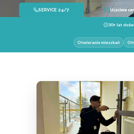
Uczciwe ce
SERVICE 24/7
30+ lat dośw
Otwieranie mieszkań
Otw