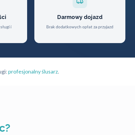
ści
Darmowy dojazd
ługi i
Brak dodatkowych opłat za przyjazd
ugi:
profesjonalny ślusarz
.
c?