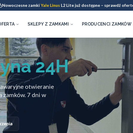
Nowoczesne zamki
Yale Linus
L2 Lite już dostępne – sprawdź ofert
OFERTA
SKLEPY Z ZAMKAMI
PRODUCENCI ZAMKÓW
zyna 24H
 awaryjne otwieranie
a zamków. 7 dni w
czenia