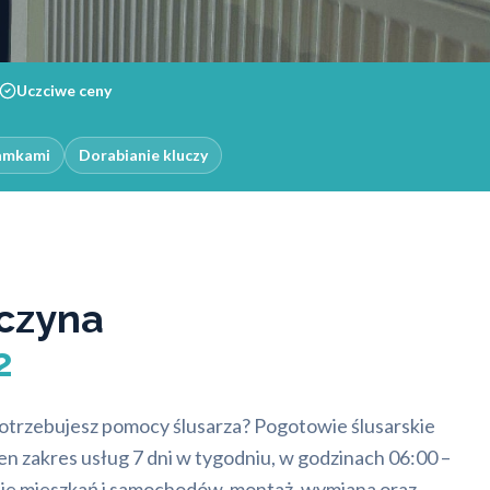
Uczciwe ceny
zamkami
Dorabianie kluczy
zczyna
2
potrzebujesz pomocy ślusarza? Pogotowie ślusarskie
n zakres usług 7 dni w tygodniu, w godzinach 06:00 –
ie mieszkań i samochodów, montaż, wymiana oraz