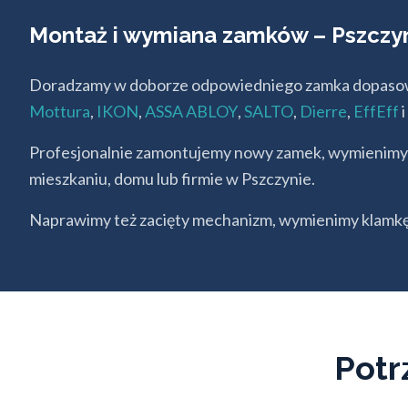
Montaż i wymiana zamków – Pszczy
Doradzamy w doborze odpowiedniego zamka dopasow
Mottura
,
IKON
,
ASSA ABLOY
,
SALTO
,
Dierre
,
EffEff
i
Profesjonalnie zamontujemy nowy zamek, wymienimy w
mieszkaniu, domu lub firmie w Pszczynie.
Naprawimy też zacięty mechanizm, wymienimy klamkę,
Potr