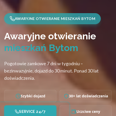
AWARYJNE OTWIERANIE MIESZKAŃ BYTOM
Awaryjne otwieranie
mieszkań Bytom
Pogotowie zamkowe 7 dni w tygodniu –
bezinwazyjnie, dojazd do 30 minut. Ponad 30 lat
doświadczenia.
Szybki dojazd
30+ lat doświadczenia
Uczciwe ceny
SERVICE 24/7