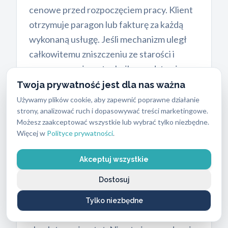
cenowe przed rozpoczęciem pracy. Klient
otrzymuje paragon lub fakturę za każdą
wykonaną usługę. Jeśli mechanizm uległ
całkowitemu zniszczeniu ze starości i
wymaga wymiany, technik przedstawi
kosztorys nowych części. Posiadamy w
Twoja prywatność jest dla nas ważna
ofercie nowoczesne
zamki do drzwi
w
Używamy plików cookie, aby zapewnić poprawne działanie
strony, analizować ruch i dopasowywać treści marketingowe.
różnych przedziałach cenowych,
Możesz zaakceptować wszystkie lub wybrać tylko niezbędne.
dopasowane do każdego budżetu.
Więcej w
Polityce prywatności
.
Akceptuj wszystkie
Jak weryfikujemy prawo do
Dostosuj
lokalu przed otwarciem drzwi?
Tylko niezbędne
Bezpieczeństwo naszych klientów to