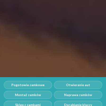
Pogotowie zamkowe
Otwieranie aut
Montaż zamków
Naprawa zamków
Sklep z zamkami
Dorabianie kluczy