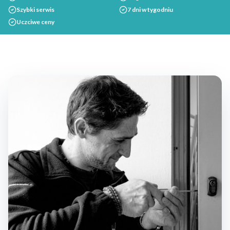
Szybki serwis
7 dni w tygodniu
Uczciwe ceny