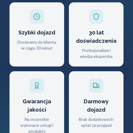
Szybki dojazd
30 lat
doświadczenia
Docieramy do klienta
w ciągu 30 minut
Profesjonalizm i
wiedza ekspercka
Gwarancja
Darmowy
jakości
dojazd
Na wszystkie
Brak dodatkowych
wykonane usługi i
opłat za przyjazd
produkty