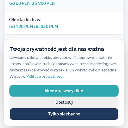
od 60 PLN do 900 PLN
Okucia do drzwi
od 120 PLN do 350 PLN
Klucze specjalistyczne (z kartą bezpieczeństwa)
Twoja prywatność jest dla nas ważna
od 46 PLN do 170 PLN
Używamy plików cookie, aby zapewnić poprawne działanie
strony, analizować ruch i dopasowywać treści marketingowe.
Klucze zwykłe
Możesz zaakceptować wszystkie lub wybrać tylko niezbędne.
od 20 PLN do 90 PLN
Więcej w
Polityce prywatności
.
Zamki elektroniczne
Akceptuj wszystkie
od 900 PLN do 1500 PLN
Dostosuj
Tylko niezbędne
Potrzebujesz dokładnej wyceny? Zadzwoń – doradzimy
bezpłatnie!