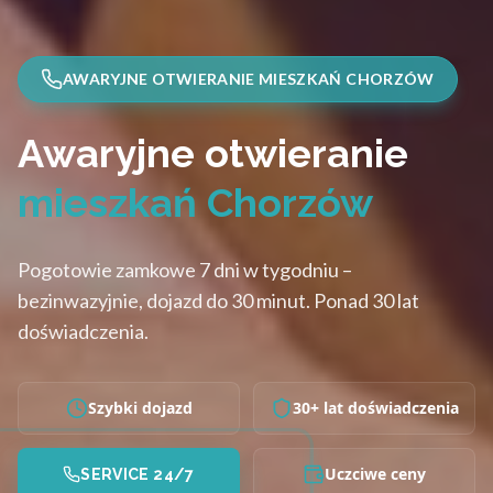
AWARYJNE OTWIERANIE MIESZKAŃ CHORZÓW
Awaryjne otwieranie
mieszkań Chorzów
Pogotowie zamkowe 7 dni w tygodniu –
bezinwazyjnie, dojazd do 30 minut. Ponad 30 lat
doświadczenia.
Szybki dojazd
30+ lat doświadczenia
Uczciwe ceny
SERVICE 24/7