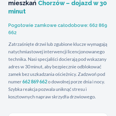
mieszkań
Chorzów – dojazd w 30
minut
Pogotowie zamkowe całodobowe:
662 869
662
Zatrzaśnięte drzwi lub zgubione klucze wymagają
natychmiastowej interwencji licencjonowanego
technika. Nasi specjaliści docierają pod wskazany
adres w 30 minut, aby bezpiecznie odblokować
zamek bez uszkadzania ościeżnicy. Zadzwoń pod
numer
662 869 662
o dowolnej porze dnia i nocy.
Szybka reakcja pozwala uniknąć stresu i
kosztownych napraw skrzydła drzwiowego.