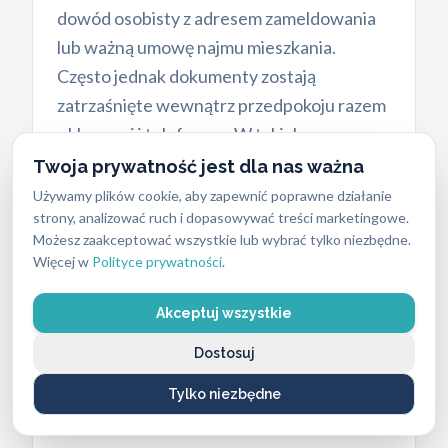
dowód osobisty z adresem zameldowania
lub ważną umowę najmu mieszkania.
Często jednak dokumenty zostają
zatrzaśnięte wewnątrz przedpokoju razem
z kluczami i telefonem. W takich
przypadkach weryfikacja odbywa się
Twoja prywatność jest dla nas ważna
natychmiast po otwarciu skrzydła
Używamy plików cookie, aby zapewnić poprawne działanie
strony, analizować ruch i dopasowywać treści marketingowe.
drzwiowego w obecności naszego
Możesz zaakceptować wszystkie lub wybrać tylko niezbędne.
pracownika. Alternatywnym rozwiązaniem
Więcej w
Polityce prywatności
.
jest potwierdzenie tożsamości przez
sąsiadów z tej samej klatki schodowej lub
Akceptuj wszystkie
wezwanie patrolu policji na miejsce
Dostosuj
zdarzenia. Jasne zasady współpracy budują
zaufanie i gwarantują pełną zgodność z
Tylko niezbędne
obowiązującym prawem.