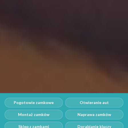
Pogotowie zamkowe
Otwieranie aut
Montaż zamków
Naprawa zamków
Sklep z zamkami
Dorabianie kluczy