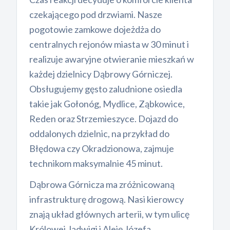
czekającego pod drzwiami. Nasze
pogotowie zamkowe dojeżdża do
centralnych rejonów miasta w 30 minut i
realizuje awaryjne otwieranie mieszkań w
każdej dzielnicy Dąbrowy Górniczej.
Obsługujemy gęsto zaludnione osiedla
takie jak Gołonóg, Mydlice, Ząbkowice,
Reden oraz Strzemieszyce. Dojazd do
oddalonych dzielnic, na przykład do
Błędowa czy Okradzionowa, zajmuje
technikom maksymalnie 45 minut.
Dąbrowa Górnicza ma zróżnicowaną
infrastrukturę drogową. Nasi kierowcy
znają układ głównych arterii, w tym ulicę
Królowej Jadwigi i Aleję Józefa