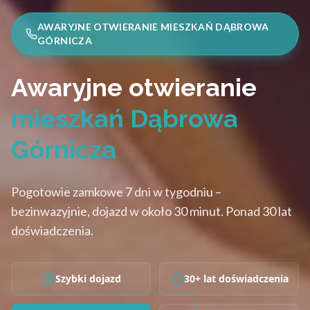
AWARYJNE OTWIERANIE MIESZKAŃ DĄBROWA
GÓRNICZA
Awaryjne otwieranie
mieszkań Dąbrowa
Górnicza
Pogotowie zamkowe 7 dni w tygodniu –
bezinwazyjnie, dojazd w około 30 minut. Ponad 30 lat
doświadczenia.
Szybki dojazd
30+ lat doświadczenia