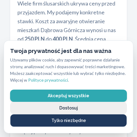
Wiele firm ślusarskich ukrywa ceny przed
przyjazdem. My podajemy konkretne
stawki. Koszt za awaryjne otwieranie
mieszkań Dąbrowa Górnicza wynosi u nas
od
250 PLN
do
400 PLN
. Średnia cena
awaryjnego otwarcia mieszkania w
Twoja prywatność jest dla nas ważna
Dąbrowie Górniczej wynosi około 360 zł.
Używamy plików cookie, aby zapewnić poprawne działanie
Ostateczna kwota zależy od klasy
strony, analizować ruch i dopasowywać treści marketingowe.
Możesz zaakceptować wszystkie lub wybrać tylko niezbędne.
bezpieczeństwa zamka oraz pory dnia
Więcej w
Polityce prywatności
.
interwencji.
Otwarcie standardowego zamka
Akceptuj wszystkie
nawierzchniowego kosztuje bliżej dolnej
Dostosuj
granicy tego przedziału. Skomplikowane
Tylko niezbędne
systemy antywłamaniowe wymagają
więcej pracy. Zamki wyższych klas marek