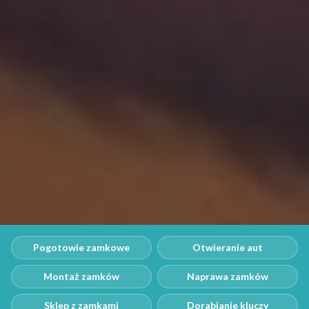
Pogotowie zamkowe
Otwieranie aut
Montaż zamków
Naprawa zamków
Sklep z zamkami
Dorabianie kluczy