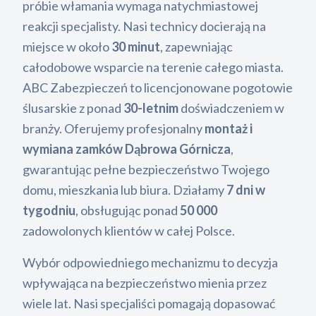
próbie włamania wymaga natychmiastowej
reakcji specjalisty. Nasi technicy docierają na
miejsce w około
30 minut
, zapewniając
całodobowe wsparcie na terenie całego miasta.
ABC Zabezpieczeń to licencjonowane pogotowie
ślusarskie z ponad
30-letnim
doświadczeniem w
branży. Oferujemy profesjonalny
montaż i
wymiana zamków Dąbrowa Górnicza
,
gwarantując pełne bezpieczeństwo Twojego
domu, mieszkania lub biura. Działamy
7 dni w
tygodniu
, obsługując ponad
50 000
zadowolonych klientów w całej Polsce.
Wybór odpowiedniego mechanizmu to decyzja
wpływająca na bezpieczeństwo mienia przez
wiele lat. Nasi specjaliści pomagają dopasować