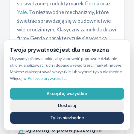
sprawdzone produkty marek
Gerda
oraz
Yale
. To niezawodne mechanizmy, które
świetnie sprawdzają się w budownictwie
wielorodzinnym. Klasyczny zamek do drzwi
firmy Gerda charakteryzuje się wysoką
odpornością na rozwiercanie dzięki
Twoja prywatność jest dla nas ważna
zastosowaniu hartowanych elementów.
Używamy plików cookie, aby zapewnić poprawne działanie
Modele Yale oferują doskonały stosunek
strony, analizować ruch i dopasowywać treści marketingowe.
Możesz zaakceptować wszystkie lub wybrać tylko niezbędne.
ceny do jakości i są łatwe w codziennej
Więcej w
Polityce prywatności
.
obsłudze. Instalacja tych wkładek zajmuje
naszemu technikowi zazwyczaj kilkanaście
Akceptuj wszystkie
minut.
Dostosuj
Tylko niezbędne
Systemy o podwyższonym