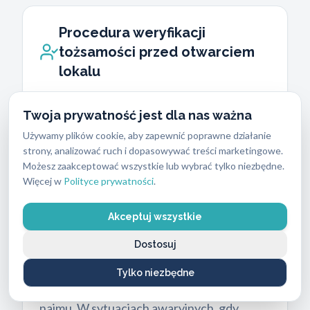
Procedura weryfikacji
tożsamości przed otwarciem
lokalu
Zanim nasz ślusarz rozpocznie awaryjne
Twoja prywatność jest dla nas ważna
otwieranie mieszkań Kraków Bieżanów,
Używamy plików cookie, aby zapewnić poprawne działanie
musi potwierdzić Twoje prawo do wejścia
strony, analizować ruch i dopasowywać treści marketingowe.
do danego lokalu. Jest to wymóg prawny,
Możesz zaakceptować wszystkie lub wybrać tylko niezbędne.
który chroni właścicieli nieruchomości
Więcej w
Polityce prywatności
.
przed próbami bezprawnego wtargnięcia.
Akceptuj wszystkie
Wymagamy okazania dowodu osobistego z
adresem zameldowania.
Dostosuj
Jeśli wynajmujesz mieszkanie i nie masz
Tylko niezbędne
meldunku, poprosimy o okazanie umowy
najmu. W sytuacjach awaryjnych, gdy