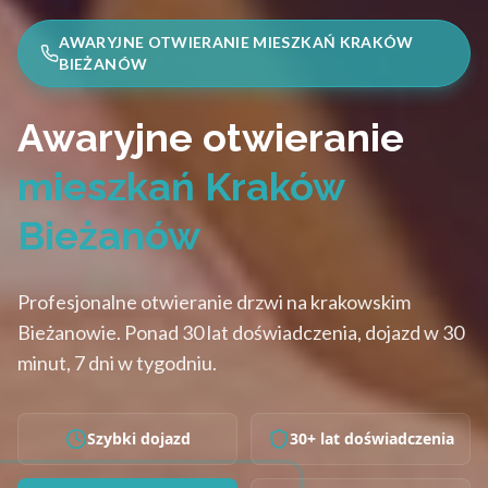
AWARYJNE OTWIERANIE MIESZKAŃ KRAKÓW
BIEŻANÓW
Awaryjne otwieranie
mieszkań Kraków
Bieżanów
Profesjonalne otwieranie drzwi na krakowskim
Bieżanowie. Ponad 30 lat doświadczenia, dojazd w 30
minut, 7 dni w tygodniu.
Szybki dojazd
30+ lat doświadczenia