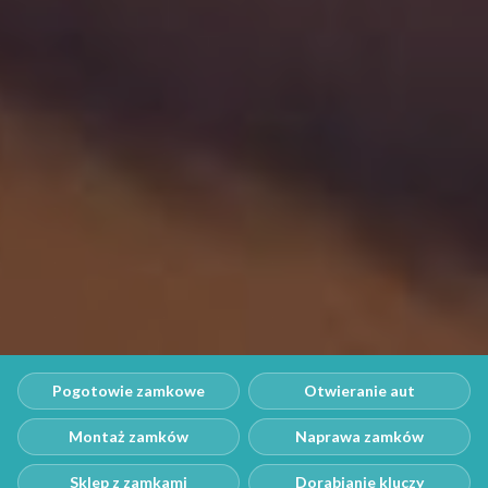
Pogotowie zamkowe
Otwieranie aut
Montaż zamków
Naprawa zamków
Sklep z zamkami
Dorabianie kluczy