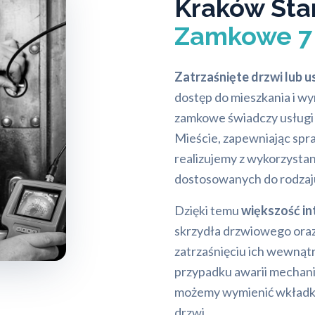
Kraków Sta
Zamkowe 7 
Zatrzaśnięte drzwi lub
dostęp do mieszkania i w
zamkowe świadczy usługi
Mieście, zapewniając spr
realizujemy z wykorzysta
dostosowanych do rodzaju 
Dzięki temu
większość in
skrzydła drzwiowego oraz
zatrzaśnięciu ich wewnątr
przypadku awarii mechan
możemy wymienić wkładk
drzwi.