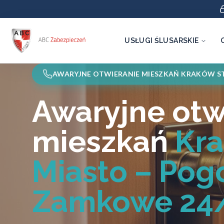
USŁUGI ŚLUSARSKIE
AWARYJNE OTWIERANIE MIESZKAŃ KRAKÓW S
Awaryjne otw
mieszkań
Kra
Miasto – Pog
Zamkowe 24