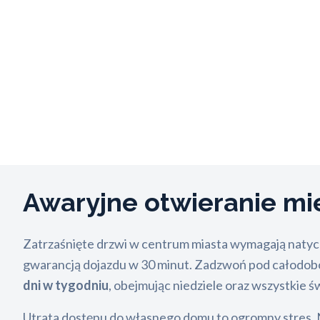
Awaryjne otwieranie mi
Zatrzaśnięte drzwi w centrum miasta wymagają natyc
gwarancją dojazdu w 30 minut. Zadzwoń pod całod
dni w tygodniu
, obejmując niedziele oraz wszystkie 
Utrata dostępu do własnego domu to ogromny stres. Na