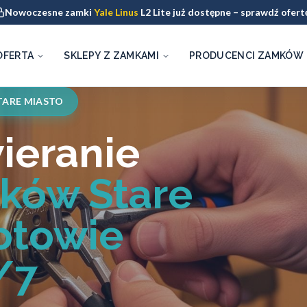
Nowoczesne zamki
Yale Linus
L2 Lite już dostępne – sprawdź ofert
OFERTA
SKLEPY Z ZAMKAMI
PRODUCENCI ZAMKÓW
TARE MIASTO
ieranie
ków Stare
otowie
/7