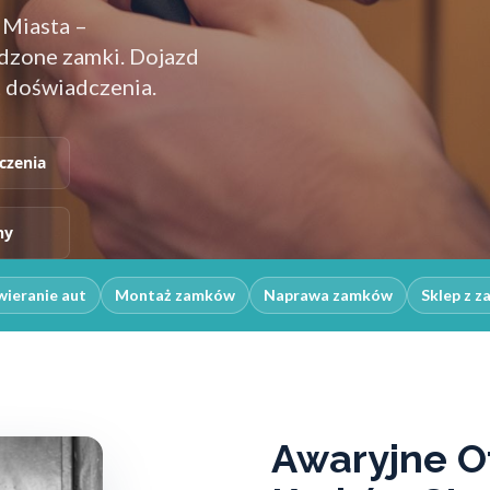
 Miasta –
odzone zamki. Dojazd
t doświadczenia.
czenia
ny
ieranie aut
Montaż zamków
Naprawa zamków
Sklep z 
Awaryjne O