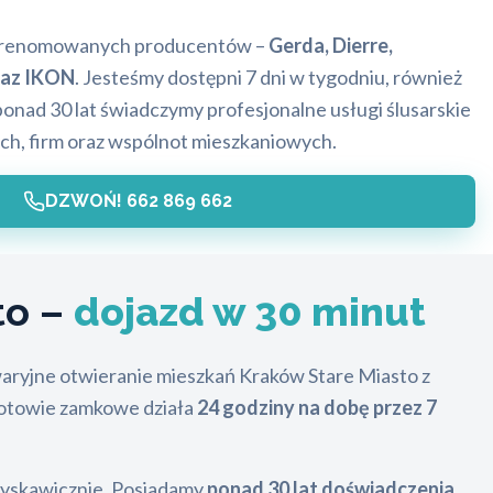
 renomowanych producentów –
Gerda, Dierre,
raz IKON
. Jesteśmy dostępni 7 dni w tygodniu, również
onad 30 lat świadczymy profesjonalne usługi ślusarskie
ych, firm oraz wspólnot mieszkaniowych.
DZWOŃ! 662 869 662
to –
dojazd w 30 minut
aryjne otwieranie mieszkań Kraków Stare Miasto z
gotowie zamkowe działa
24 godziny na dobę przez 7
błyskawicznie. Posiadamy
ponad 30 lat doświadczenia