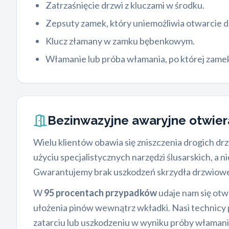
Zatrzaśnięcie drzwi z kluczami w środku.
Zepsuty zamek, który uniemożliwia otwarcie d
Klucz złamany w zamku bębenkowym.
Włamanie lub próba włamania, po której zame
Bezinwazyjne awaryjne otwier
Wielu klientów obawia się zniszczenia drogich d
użyciu specjalistycznych narzędzi ślusarskich, 
Gwarantujemy brak uszkodzeń skrzydła drzwiowe
W
95 procentach przypadków
udaje nam się ot
ułożenia pinów wewnątrz wkładki. Nasi technicy 
zatarciu lub uszkodzeniu w wyniku próby włamania