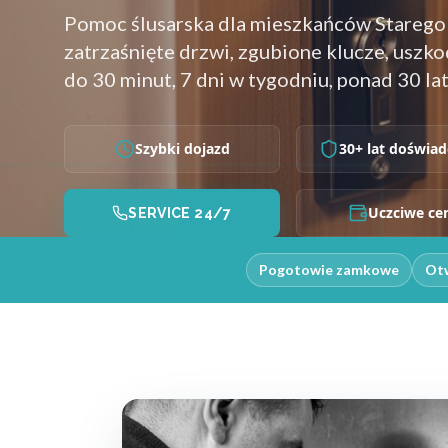
Pomoc ślusarska dla mieszkańców Starego
zatrzaśnięte drzwi, zgubione klucze, uszk
do 30 minut, 7 dni w tygodniu, ponad 30 la
Szybki dojazd
30+ lat doświad
Uczciwe ce
SERVICE 24/7
Pogotowie zamkowe
Otw