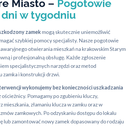
re Miasto –
Pogotowie
dni w tygodniu
 uszkodzony zamek
mogą skutecznie uniemożliwić
ymagać szybkiej pomocy specjalisty. Nasze pogotowie
 awaryjnego otwierania mieszkań na krakowskim Starym
awną i profesjonalną obsługę. Każde zgłoszenie
niem specjalistycznych narzędzi oraz metod
zamka i konstrukcji drzwi.
terwencji wykonujemy bez konieczności uszkadzania
 ościeżnicy. Pomagamy po zgubieniu kluczy,
z mieszkania, złamaniu klucza w zamku oraz w
izmów zamkowych. Po odzyskaniu dostępu do lokalu
ę lub zamontować nowy zamek dopasowany do rodzaju