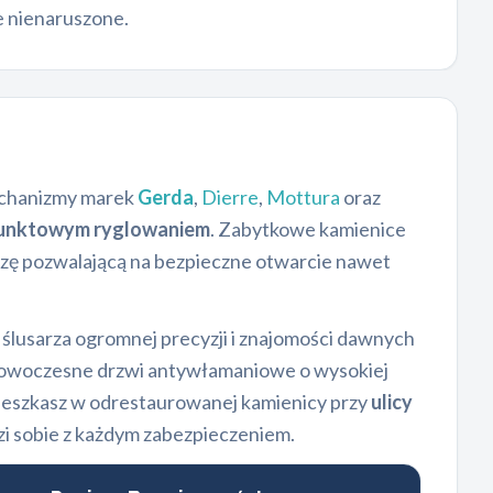
e nienaruszone.
echanizmy marek
Gerda
,
Dierre
,
Mottura
oraz
punktowym ryglowaniem
. Zabytkowe kamienice
edzę pozwalającą na bezpieczne otwarcie nawet
lusarza ogromnej precyzji i znajomości dawnych
a nowoczesne drzwi antywłamaniowe o wysokiej
mieszkasz w odrestaurowanej kamienicy przy
ulicy
 sobie z każdym zabezpieczeniem.