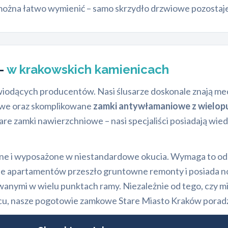
ą można łatwo wymienić – samo skrzydło drzwiowe pozostaj
 –
w krakowskich kamienicach
iodących producentów. Nasi ślusarze doskonale znają m
owe oraz skomplikowane
zamki antywłamaniowe z wielo
are zamki nawierzchniowe – nasi specjaliści posiadają wi
e i wyposażone w niestandardowe okucia. Wymaga to od ś
 wiele apartamentów przeszło gruntowne remonty i posiad
owanymi w wielu punktach ramy. Niezależnie od tego, czy 
, nasze pogotowie zamkowe Stare Miasto Kraków poradzi