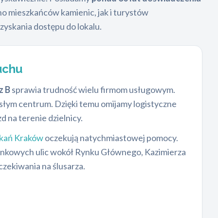
o mieszkańców kamienic, jak i turystów
zyskania dostępu do lokalu.
uchu
z B
sprawia trudność wielu firmom usługowym.
isłym centrum. Dzięki temu omijamy logistyczne
 na terenie dzielnicy.
zkań Kraków
oczekują natychmiastowej pomocy.
runkowych ulic wokół Rynku Głównego, Kazimierza
czekiwania na ślusarza.