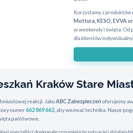
Korzystamy z produktów
Mottura, KESO, EVVA o
w weekendy i święta. Od p
dla klientów indywidualn
eszkań Kraków Stare Mias
hmiastowej reakcji. Jako
ABC Zabezpieczeń
oferujemy aw
obowy numer
662 869 662
, aby wezwać technika. Nasze po
święta państwowe.
si specjaliści doskonale rozumieją tę sytuację i działają 