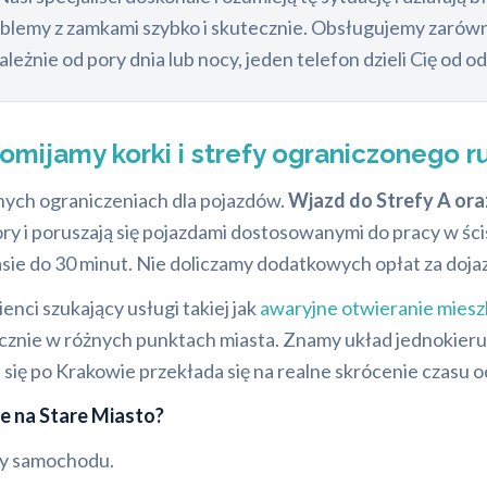
oblemy z zamkami szybko i skutecznie. Obsługujemy zarówn
nie od pory dnia lub nocy, jeden telefon dzieli Cię od od
 omijamy korki i strefy ograniczonego r
nych ograniczeniach dla pojazdów.
Wjazd do Strefy A ora
ry i poruszają się pojazdami dostosowanymi do pracy w śc
ie do 30 minut. Nie doliczamy dodatkowych opłat za dojazd
enci szukający usługi takiej jak
awaryjne otwieranie mies
gicznie w różnych punktach miasta. Znamy układ jednokie
 się po Krakowie przekłada się na realne skrócenie czasu o
 na Stare Miasto?
czy samochodu.