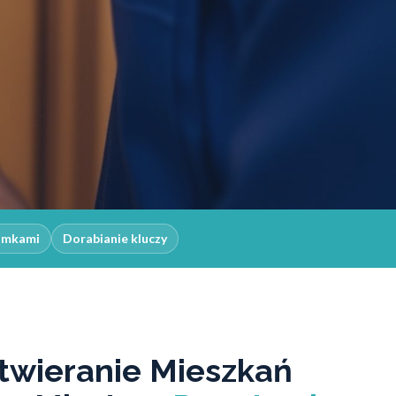
zamkami
Dorabianie kluczy
twieranie Mieszkań