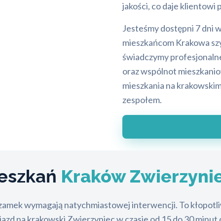
jakości, co daje klientowi
Jesteśmy dostępni 7 dni 
mieszkańcom Krakowa szy
świadczymy profesjonalne 
oraz wspólnot mieszkanio
mieszkania na krakowskim
zespołem.
ieszkań
Kraków Zwierzyni
zamek wymagają natychmiastowej interwencji. To kłopotliw
jazd na krakowski Zwierzyniec w czasie od 15 do 30 minu