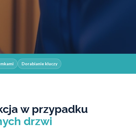
zamkami
Dorabianie kluczy
kcja w przypadku
ych drzwi