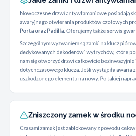
Jakie zamki i drzwi antywłam
Nowoczesne drzwi antywłamaniowe posiadają skom
awaryjnego otwierania produktów czołowych pr
Porta oraz Padilla
. Oferujemy także serwis gwa
Szczególnym wyzwaniem są zamki na klucz pióro
dedykowanych dekoderów i wytrychów, które poz
nam się otworzyć drzwi całkowicie bezinwazyjnie
dotychczasowego klucza. Jeśli wystąpiła awaria
uszkodzonego elementu na nowy. Po takiej napr
Zniszczony zamek w środku n
Czasami zamek jest zablokowany z powodu celoweg