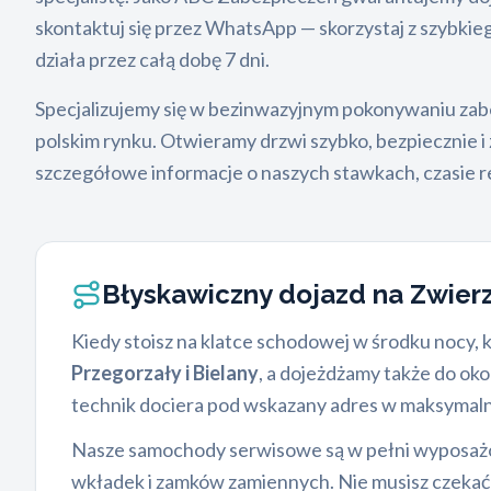
skontaktuj się przez WhatsApp — skorzystaj z szybki
działa przez całą dobę 7 dni.
Specjalizujemy się w bezinwazyjnym pokonywaniu zabe
polskim rynku. Otwieramy drzwi szybko, bezpiecznie i
szczegółowe informacje o naszych stawkach, czasie re
Błyskawiczny dojazd na Zwierz
Kiedy stoisz na klatce schodowej w środku nocy, 
Przegorzały i Bielany
, a dojeżdżamy także do ok
technik dociera pod wskazany adres w maksymalni
Nasze samochody serwisowe są w pełni wyposażone.
wkładek i zamków zamiennych. Nie musisz czekać 