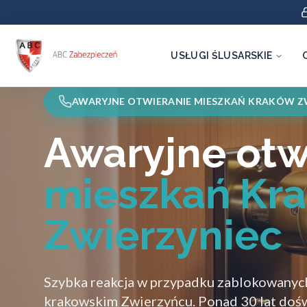
USŁUGI ŚLUSARSKIE
AWARYJNE OTWIERANIE MIESZKAŃ KRAKÓW Z
Awaryjne otw
mieszkań Kr
Zwierzyniec
Szybka reakcja w przypadku zablokowanyc
krakowskim Zwierzyńcu. Ponad 30 lat doś