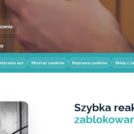
czenia
ny
ieranie aut
Montaż zamków
Naprawa zamków
Sklep z 
Szybka rea
zablokowan