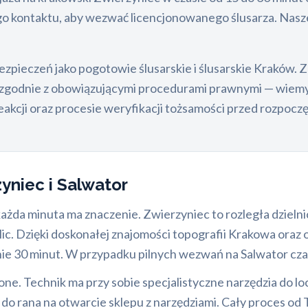
ego kontaktu, aby wezwać licencjonowanego ślusarza. Nas
zpieczeń jako pogotowie ślusarskie i ślusarskie Kraków.
 zgodnie z obowiązującymi procedurami prawnymi — wiemy, 
akcji oraz procesie weryfikacji tożsamości przed rozpocz
yniec i Salwator
każda minuta ma znaczenie. Zwierzyniec to rozległa dzieln
olic. Dzięki doskonałej znajomości topografii Krakowa ora
e 30 minut. W przypadku pilnych wezwań na Salwator czas
 Technik ma przy sobie specjalistyczne narzędzia do lock
do rana na otwarcie sklepu z narzędziami. Cały proces od 