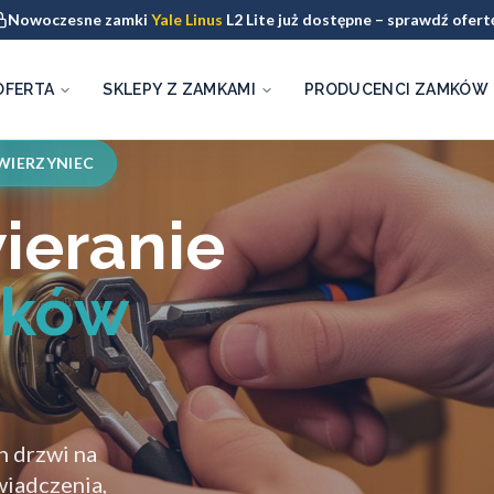
Nowoczesne zamki
Yale Linus
L2 Lite już dostępne – sprawdź ofert
OFERTA
SKLEPY Z ZAMKAMI
PRODUCENCI ZAMKÓW
WIERZYNIEC
ieranie
aków
h drzwi na
wiadczenia,