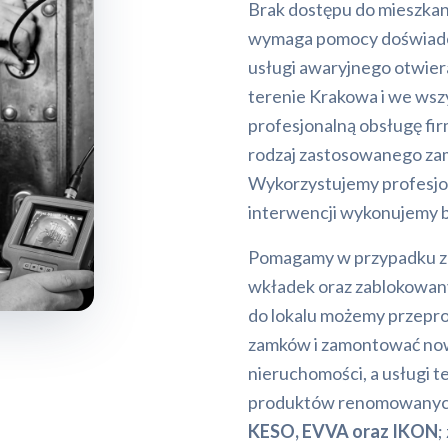
Brak dostępu do mieszkani
wymaga pomocy doświadc
usługi awaryjnego otwier
terenie Krakowa i we wszy
profesjonalną obsługę fi
rodzaj zastosowanego zam
Wykorzystujemy profesjona
interwencji wykonujemy b
Pomagamy w przypadku zat
wkładek oraz zablokowa
do lokalu możemy przepro
zamków i zamontować now
nieruchomości, a usługi te
produktów renomowanych
KESO, EVVA oraz IKON
;