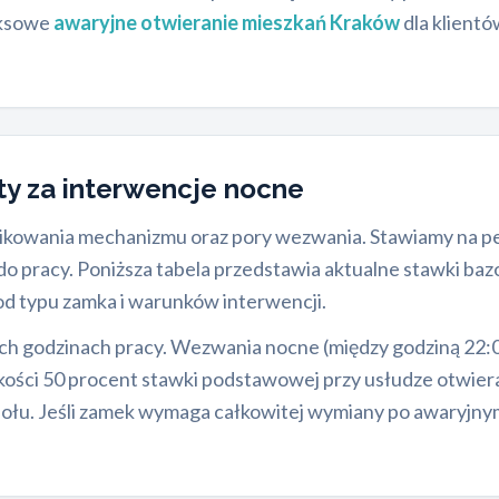
eksowe
awaryjne otwieranie mieszkań Kraków
dla klientó
aty za interwencje nocne
plikowania mechanizmu oraz pory wezwania. Stawiamy na p
 pracy. Poniższa tabela przedstawia aktualne stawki baz
od typu zamka i warunków interwencji.
 godzinach pracy. Wezwania nocne (między godziną 22:00 a
kości 50 procent stawki podstawowej przy usłudze otwier
łu. Jeśli zamek wymaga całkowitej wymiany po awaryjnym