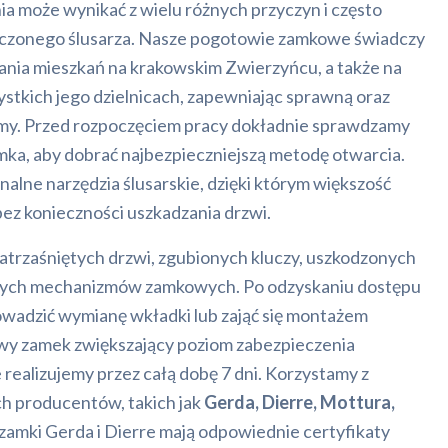
a może wynikać z wielu różnych przyczyn i często
zonego ślusarza. Nasze pogotowie zamkowe świadczy
ania mieszkań na krakowskim Zwierzyńcu, a także na
stkich jego dzielnicach, zapewniając sprawną oraz
rmy. Przed rozpoczęciem pracy dokładnie sprawdzamy
ka, aby dobrać najbezpieczniejszą metodę otwarcia.
lne narzędzia ślusarskie, dzięki którym większość
ez konieczności uszkadzania drzwi.
rzaśniętych drzwi, zgubionych kluczy, uszkodzonych
nych mechanizmów zamkowych. Po odzyskaniu dostępu
wadzić wymianę wkładki lub zająć się montażem
y zamek zwiększający poziom zabezpieczenia
 realizujemy przez całą dobę 7 dni. Korzystamy z
 producentów, takich jak
Gerda, Dierre, Mottura,
 zamki Gerda i Dierre mają odpowiednie certyfikaty