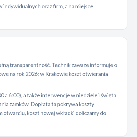
w indywidualnych oraz firm, a na miejsce
ełną transparentność. Technik zawsze informuje o
owe na rok 2026; w Krakowie koszt otwierania
 6:00), a także interwencje w niedziele i święta
ania zamków. Dopłata ta pokrywa koszty
 otwarciu, koszt nowej wkładki doliczamy do