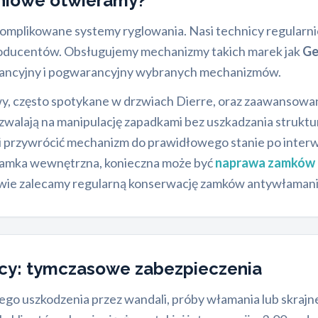
aniowe otwieramy?
plikowane systemy ryglowania. Nasi technicy regularnie
oducentów. Obsługujemy mechanizmy takich marek jak
Ge
rancyjny i pogwarancyjny wybranych mechanizmów.
wy, często spotykane w drzwiach Dierre, oraz zaawanso
walają na manipulację zapadkami bez uszkadzania strukt
 i przywrócić mechanizm do prawidłowego stanie po interw
 zamka wewnętrzna, konieczna może być
naprawa zamków 
awie zalecamy regularną konserwację zamków antywłaman
ocy: tymczasowe zabezpieczenia
o uszkodzenia przez wandali, próby włamania lub skrajne