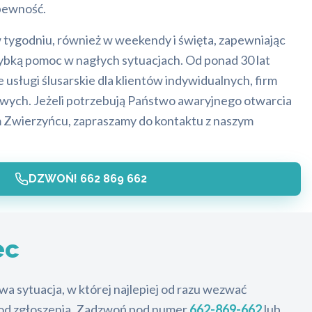
 pewność.
w tygodniu, również w weekendy i święta, zapewniając
bką pomoc w nagłych sytuacjach. Od ponad 30 lat
usługi ślusarskie dla klientów indywidualnych, firm
wych. Jeżeli potrzebują Państwo awaryjnego otwarcia
 Zwierzyńcu, zapraszamy do kontaktu z naszym
DZWOŃ! 662 869 662
ec
a sytuacja, w której najlepiej od razu wezwać
t od zgłoszenia. Zadzwoń pod numer
662-869-662
lub