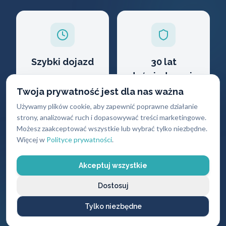
Szybki dojazd
30 lat
doświadczenia
Docieramy do klienta
w ciągu 30 minut
Twoja prywatność jest dla nas ważna
Profesjonalizm i
wiedza ekspercka
Używamy plików cookie, aby zapewnić poprawne działanie
strony, analizować ruch i dopasowywać treści marketingowe.
Możesz zaakceptować wszystkie lub wybrać tylko niezbędne.
Więcej w
Polityce prywatności
.
Akceptuj wszystkie
Gwarancja
Darmowy
Dostosuj
jakości
dojazd
Tylko niezbędne
Na wszystkie
Brak dodatkowych
wykonane usługi i
opłat za przyjazd