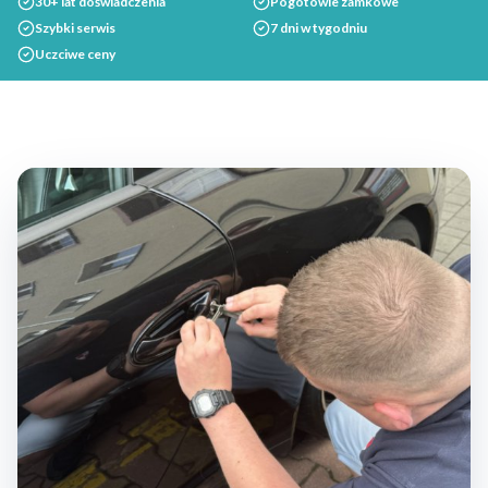
30+ lat doświadczenia
Pogotowie zamkowe
Szybki serwis
7 dni w tygodniu
Uczciwe ceny