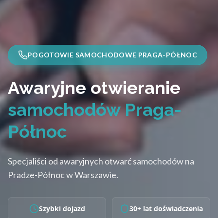
POGOTOWIE SAMOCHODOWE PRAGA-PÓŁNOC
Awaryjne otwieranie
samochodów Praga-
Północ
Specjaliści od awaryjnych otwarć samochodów na
Pradze-Północ w Warszawie.
Szybki dojazd
30+ lat doświadczenia