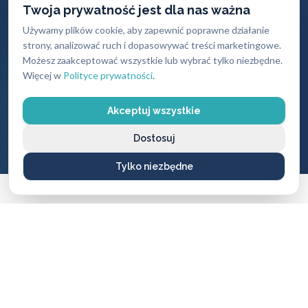
Twoja prywatność jest dla nas ważna
Używamy plików cookie, aby zapewnić poprawne działanie
strony, analizować ruch i dopasowywać treści marketingowe.
Gwarancja
Darmowy
Możesz zaakceptować wszystkie lub wybrać tylko niezbędne.
jakości
dojazd
Więcej w
Polityce prywatności
.
Na wszystkie
Brak dodatkowych
wykonane usługi i
opłat za przyjazd
Akceptuj wszystkie
produkty
Dostosuj
Tylko niezbędne
CENNIK USŁUG
Ile zapłacisz
za naszą pomoc?
Ceny naszych usług ślusarskich są zawsze ustalane