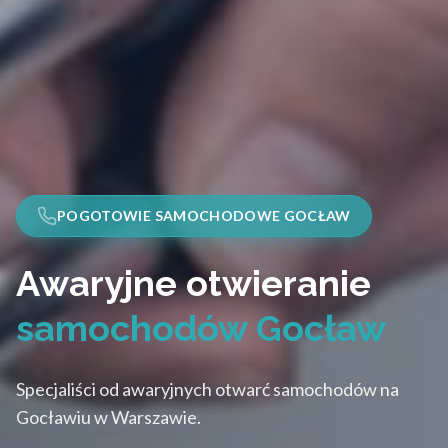
POGOTOWIE SAMOCHODOWE GOCŁAW
Awaryjne otwieranie
samochodów Gocław
Specjaliści od awaryjnych otwarć samochodów na
Gocławiu w Warszawie.