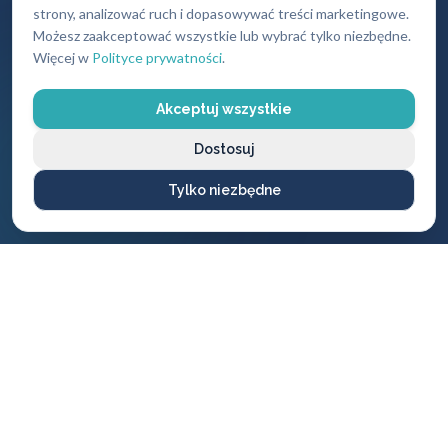
strony, analizować ruch i dopasowywać treści marketingowe.
Możesz zaakceptować wszystkie lub wybrać tylko niezbędne.
Więcej w
Polityce prywatności
.
Gwarancja
Darmowy
jakości
dojazd
Akceptuj wszystkie
Na wszystkie
Brak dodatkowych
wykonane usługi i
opłat za przyjazd
Dostosuj
produkty
Tylko niezbędne
CENNIK USŁUG
Ile zapłacisz
za naszą pomoc?
Ceny naszych usług ślusarskich są zawsze ustalane