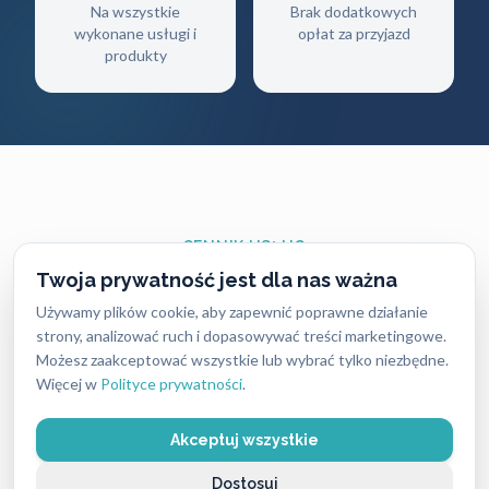
Na wszystkie
Brak dodatkowych
wykonane usługi i
opłat za przyjazd
produkty
CENNIK USŁUG
Twoja prywatność jest dla nas ważna
Ile zapłacisz
za naszą pomoc?
Używamy plików cookie, aby zapewnić poprawne działanie
strony, analizować ruch i dopasowywać treści marketingowe.
Ceny naszych usług ślusarskich są zawsze ustalane
Możesz zaakceptować wszystkie lub wybrać tylko niezbędne.
uczciwie i przejrzyście — bez ukrytych kosztów i
Więcej w
Polityce prywatności
.
nieprzyjemnych niespodzianek. Dokładny koszt
Akceptuj wszystkie
zależy od rodzaju usługi, pory dnia oraz lokalizacji,
dlatego warto pamiętać, że w różnych miastach ceny
Dostosuj