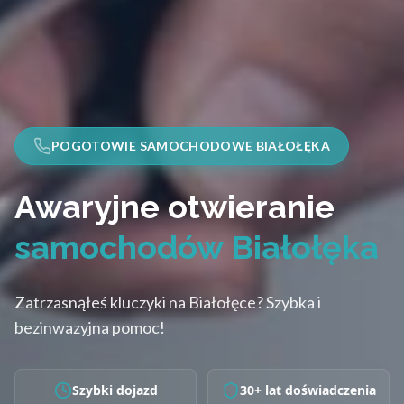
POGOTOWIE SAMOCHODOWE BIAŁOŁĘKA
Awaryjne otwieranie
samochodów Białołęka
Zatrzasnąłeś kluczyki na Białołęce? Szybka i
bezinwazyjna pomoc!
Szybki dojazd
30+ lat doświadczenia