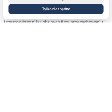
mogą się nieco różnić.
Tylko niezbędne
Mimo tych różnic nasze stawki są stale konkurencyjne
i często niższe niż u lokalnych firm, przy zachowaniu
najwyższej jakości i błyskawicznej reakcji.
Aktualny cennik usług 2026:
Usługa ślusarska (bez wykorzystania materiałów)
od 250 PLN do 400 PLN
Wkładki średniej klasy bezpieczeństwa
od 160 PLN do 420 PLN
Wkładki najwyższej klasy bezpieczeństwa
od 500 PLN do 1100 PLN