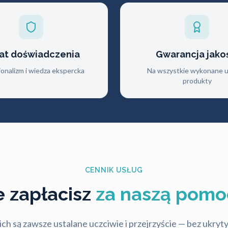
lat doświadczenia
Gwarancja jako
jonalizm i wiedza ekspercka
Na wszystkie wykonane us
produkty
CENNIK USŁUG
le zapłacisz
za naszą pomo
ch są zawsze ustalane uczciwie i przejrzyście — bez ukry