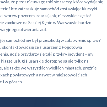
awia, że przez nieuwagę robi się rzeczy, które wydają się
ecież kto zatrzaskuje samochód zostawiając kluczyki
i, wbrew pozorom, zdarzają się niezwykle często!
ie zamkowe na Saskiej Kępie w Warszawie bardzo
waryjnego otwierania aut.
ięty samochód nie był przeszkodą w załatwieniu spraw?
u skontaktować się ze ślusarzem z Pogotowia
ia, gdzie przydarzy się taki przykry incydent – my
 Nasze usługi ślusarskie dostępne są nie tylko na
e, ale także we wszystkich wielkich miastach, prężnie
czkach powiatowych a nawet w miejscowościach
 i w górach.