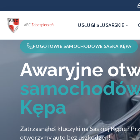
USŁUGI ŚLUSARSKIE
POGOTOWIE SAMOCHODOWE SASKA KĘPA
Awaryjne otw
samochodów
Kępa
Zatrzasnąłeś kluczyki na Saskiej Kępie? Pr
otworzymy auto bez uszkodzeń!