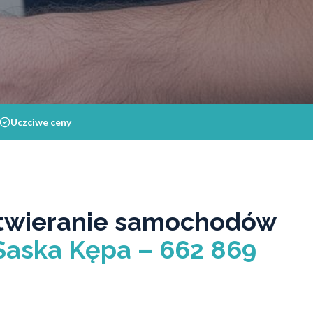
Uczciwe ceny
twieranie samochodów
aska Kępa – 662 869