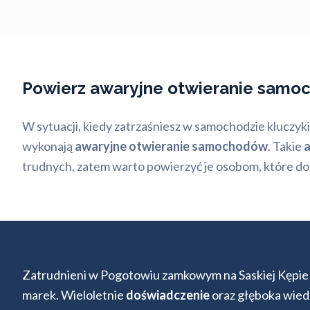
Powierz awaryjne otwieranie samo
W sytuacji, kiedy zatrzaśniesz w samochodzie kluczyk
wykonają
awaryjne otwieranie samochodów
. Takie
a
trudnych, zatem warto powierzyć je osobom, które do
Zatrudnieni w Pogotowiu zamkowym na Saskiej Kępie 
marek. Wieloletnie
doświadczenie
oraz głęboka wiedz