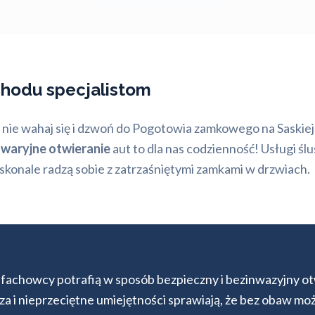
chodu specjalistom
i nie wahaj się i dzwoń do Pogotowia zamkowego na Saskiej
waryjne otwieranie
aut to dla nas codzienność! Usługi śl
skonale radzą sobie z zatrzaśniętymi zamkami w drzwiach.
fachowcy potrafią w sposób bezpieczny i bezinwazyjny 
a i nieprzeciętne umiejętności sprawiają, że bez obaw mo