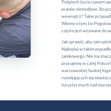
Pośpiech życia czasem spr
prawie niemożliwe. Bo prz
wewnątrz? Takie przypadk
Wiemy o tym, bo Pogotow
często jest wzywane do a
Jak sprawić, aby zatrzaśn
Najlepiej w takim wypadk
zamkowego. Nie ma znaczen
pracujemy w całej Polsce!
warszawskiej Saskiej Kępi
rozwijających się miaste
turystycznych nad morzem