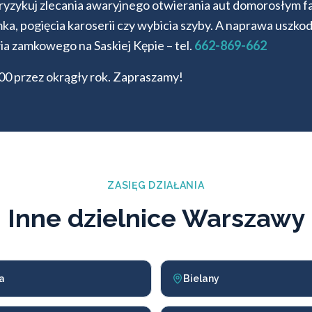
e ryzykuj zlecania awaryjnego otwierania aut domorosłym
amka, pogięcia karoserii czy wybicia szyby. A naprawa us
ia zamkowego na Saskiej Kępie – tel.
662-869-662
:00 przez okrągły rok. Zapraszamy!
ZASIĘG DZIAŁANIA
Inne dzielnice Warszawy
a
Bielany