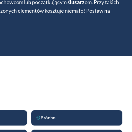
 fachowcom lub początkującym
ślusarz
om. Przy takich
zkodzonych elementów kosztuje niemało! Postaw na
Bródno