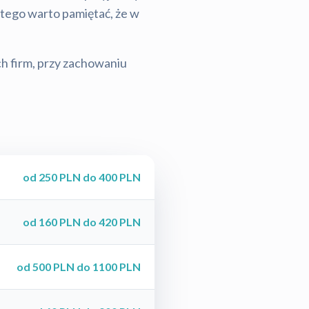
latego warto pamiętać, że w
ch firm, przy zachowaniu
od 250 PLN do 400 PLN
od 160 PLN do 420 PLN
od 500 PLN do 1100 PLN