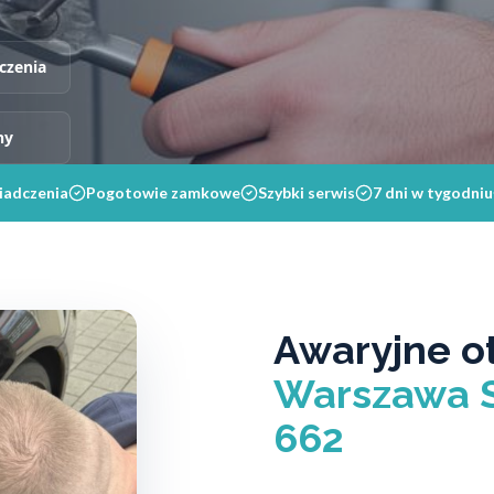
czenia
ny
iadczenia
Pogotowie zamkowe
Szybki serwis
7 dni w tygodniu
Awaryjne o
Warszawa S
662