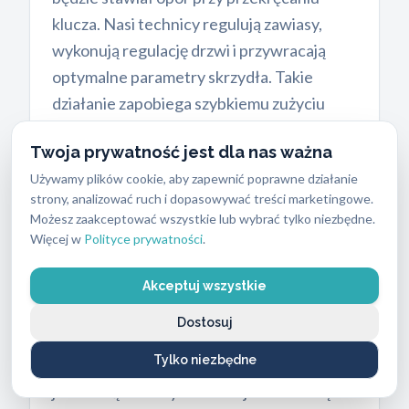
klucza. Nasi technicy regulują zawiasy,
wykonują regulację drzwi i przywracają
optymalne parametry skrzydła. Takie
działanie zapobiega szybkiemu zużyciu
nowych części.
Twoja prywatność jest dla nas ważna
Używamy plików cookie, aby zapewnić poprawne działanie
strony, analizować ruch i dopasowywać treści marketingowe.
Możesz zaakceptować wszystkie lub wybrać tylko niezbędne.
Jak wybrać odpowiednią
klasę
Więcej w
Polityce prywatności
.
zamka do drzwi?
Klasyfikacja mechanizmów opiera się na ich
Akceptuj wszystkie
odporności na włamanie. Zamki klasy A
Dostosuj
stanowią podstawową zaporę i nie są
Tylko niezbędne
uznawane za antywłamaniowe. Stosuje się
je wewnątrz budynków lub jako zamknięcie