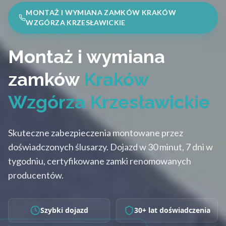
MONTAŻ I WYMIANA ZAMKÓW KRAKÓW
WZGÓRZA KRZESŁAWICKIE
Montaż i wymiana
zamków
Kraków
Wzgórza Krzesławickie
Skuteczne zabezpieczenia montowane przez
doświadczonych ślusarzy. Dojazd w 30 minut, 7 dni w
tygodniu, certyfikowane zamki renomowanych
producentów.
Szybki dojazd
30+ lat doświadczenia