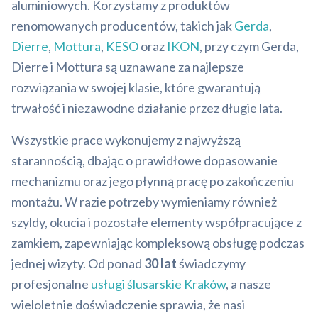
aluminiowych. Korzystamy z produktów
renomowanych producentów, takich jak
Gerda
,
Dierre
,
Mottura
,
KESO
oraz
IKON
, przy czym Gerda,
Dierre i Mottura są uznawane za najlepsze
rozwiązania w swojej klasie, które gwarantują
trwałość i niezawodne działanie przez długie lata.
Wszystkie prace wykonujemy z najwyższą
starannością, dbając o prawidłowe dopasowanie
mechanizmu oraz jego płynną pracę po zakończeniu
montażu. W razie potrzeby wymieniamy również
szyldy, okucia i pozostałe elementy współpracujące z
zamkiem, zapewniając kompleksową obsługę podczas
jednej wizyty. Od ponad
30 lat
świadczymy
profesjonalne
usługi ślusarskie Kraków
, a nasze
wieloletnie doświadczenie sprawia, że nasi