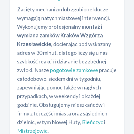
Zacięty mechanizm lub zgubione klucze
wymagają natychmiastowej interwencji.
Wykonujemy profesjonalny
montaż i
wymiana zamków Kraków Wzgórza
Krzesławickie
, docierając pod wskazany
adres w 30 minut, dlatego liczy się u nas
szybkość reakcji i działanie bez zbędnej
zwłoki. Nasze
pogotowie zamkowe
pracuje
całodobowo, siedem dni w tygodniu,
zapewniając pomoc także w nagłych
przypadkach, w weekendy i o każdej
godzinie. Obsługujemy mieszkańców i
firmy z tej części miasta oraz sąsiednich
dzielnic, w tym Nowej Huty,
Bieńczyc
i
Mistrzejowic
.