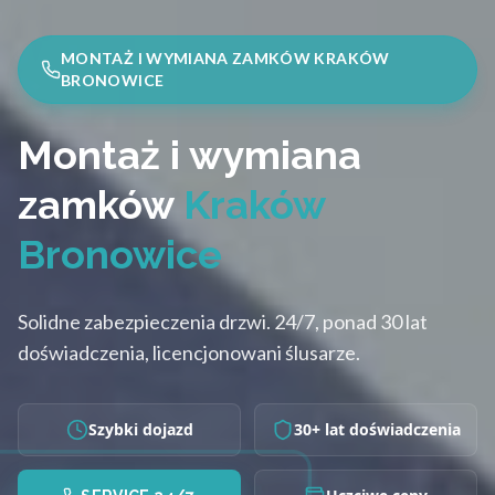
MONTAŻ I WYMIANA ZAMKÓW KRAKÓW
BRONOWICE
Montaż i wymiana
zamków
Kraków
Bronowice
Solidne zabezpieczenia drzwi. 24/7, ponad 30 lat
doświadczenia, licencjonowani ślusarze.
Szybki dojazd
30+ lat doświadczenia