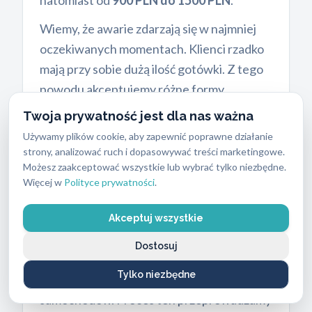
natomiast od
900 PLN do 1500 PLN
.
Wiemy, że awarie zdarzają się w najmniej
oczekiwanych momentach. Klienci rzadko
mają przy sobie dużą ilość gotówki. Z tego
powodu akceptujemy różne formy
płatności bezpośrednio u klienta.
Twoja prywatność jest dla nas ważna
Należność uregulujesz za pomocą
Używamy plików cookie, aby zapewnić poprawne działanie
terminala płatniczego, systemu BLIK lub
strony, analizować ruch i dopasowywać treści marketingowe.
Możesz zaakceptować wszystkie lub wybrać tylko niezbędne.
tradycyjnie gotówką. Nie musisz szukać
Więcej w
Polityce prywatności
.
bankomatu w środku nocy.
W przypadku awarii, przed instalacją
Akceptuj wszystkie
nowego zabezpieczenia, wykonujemy
Dostosuj
awaryjne otwieranie mieszkań
. Nasi
Tylko niezbędne
ślusarze realizują też otwieranie
samochodów. Proces ten przeprowadzamy