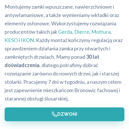
Montujemy zamki wpuszczane, nawierzchniowe i
antywłamaniowe, a także wymieniamy wkładki oraz
elementy osłonowe. Wykorzystujemy rozwiązania
producentów takich jak
Gerda
,
Dierre
,
Mottura
,
KESO
i
IKON
. Każdy montaż kończymy regulacją oraz
sprawdzeniem działania zamka przy otwartych i
zamkniętych drzwiach. Mamy ponad
30 lat
doświadczenia
, dlatego potrafimy dobrać
rozwiązanie zarówno do nowych drzwi, jak i starszej
stolarki. Pracujemy 7 dni w tygodniu, a naszym celem
jest zapewnienie mieszkańcom Bronowic fachowej i
starannej obsługi ślusarskiej.
DZWOŃ!