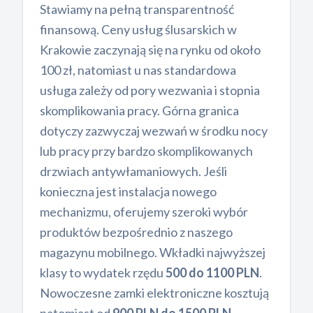
Stawiamy na pełną transparentność
finansową. Ceny usług ślusarskich w
Krakowie zaczynają się na rynku od około
100 zł, natomiast u nas standardowa
usługa zależy od pory wezwania i stopnia
skomplikowania pracy. Górna granica
dotyczy zazwyczaj wezwań w środku nocy
lub pracy przy bardzo skomplikowanych
drzwiach antywłamaniowych. Jeśli
konieczna jest instalacja nowego
mechanizmu, oferujemy szeroki wybór
produktów bezpośrednio z naszego
magazynu mobilnego. Wkładki najwyższej
klasy to wydatek rzędu
500 do 1100 PLN
.
Nowoczesne zamki elektroniczne kosztują