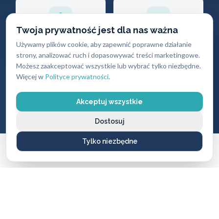
Twoja prywatność jest dla nas ważna
Gwarancja
Darmowy
Używamy plików cookie, aby zapewnić poprawne działanie
strony, analizować ruch i dopasowywać treści marketingowe.
jakości
dojazd
Możesz zaakceptować wszystkie lub wybrać tylko niezbędne.
Na wszystkie
Brak dodatkowych
Więcej w
Polityce prywatności
.
wykonane usługi i
opłat za przyjazd
produkty
Akceptuj wszystkie
Dostosuj
Tylko niezbędne
CENNIK USŁUG
Ile zapłacisz
za naszą pomoc?