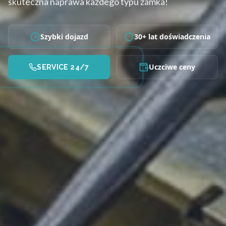
skuteczna naprawa każdego typu zamka!
Szybki dojazd
30+ lat doświadczenia
Uczciwe ceny
SERVICE 24/7