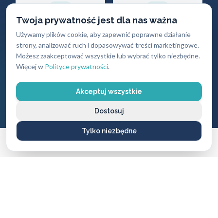
Twoja prywatność jest dla nas ważna
Używamy plików cookie, aby zapewnić poprawne działanie
Gwarancja
Darmowy
strony, analizować ruch i dopasowywać treści marketingowe.
jakości
dojazd
Możesz zaakceptować wszystkie lub wybrać tylko niezbędne.
Więcej w
Polityce prywatności
.
Na wszystkie
Brak dodatkowych
wykonane usługi i
opłat za przyjazd
produkty
Akceptuj wszystkie
Dostosuj
Tylko niezbędne
CENNIK USŁUG
Ile zapłacisz
za naszą pomoc?