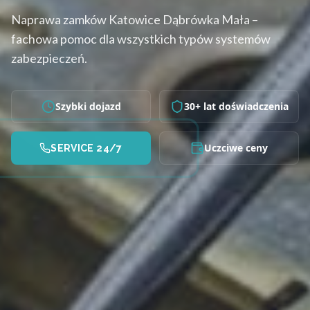
Naprawa zamków Katowice Dąbrówka Mała –
fachowa pomoc dla wszystkich typów systemów
zabezpieczeń.
Szybki dojazd
30+ lat doświadczenia
Uczciwe ceny
SERVICE 24/7