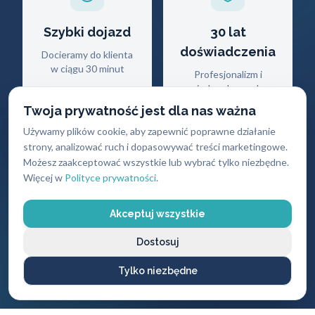
Szybki dojazd
30 lat
doświadczenia
Docieramy do klienta
w ciągu 30 minut
Profesjonalizm i
wiedza ekspercka
Twoja prywatność jest dla nas ważna
Używamy plików cookie, aby zapewnić poprawne działanie
strony, analizować ruch i dopasowywać treści marketingowe.
Możesz zaakceptować wszystkie lub wybrać tylko niezbędne.
Więcej w
Polityce prywatności
.
Gwarancja
Darmowy
jakości
dojazd
Akceptuj wszystkie
Na wszystkie
Brak dodatkowych
Dostosuj
wykonane usługi i
opłat za przyjazd
produkty
Tylko niezbędne