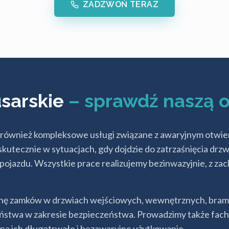
ZADZWOŃ TERAZ
usarskie
– sprawdź naszą o
e również kompleksowe usługi związane z awaryjnym otwie
tecznie w sytuacjach, gdy dojdzie do zatrzaśnięcia drzwi,
pojazdu. Wszystkie prace realizujemy bezinwazyjnie, z za
anę zamków w drzwiach wejściowych, wewnętrznych, bram
ństwa w zakresie bezpieczeństwa. Prowadzimy także fach
a ich długotrwałe i bezawaryjne użytkowanie.