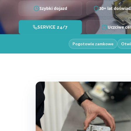
Szybki dojazd
30+ lat doświad
Uczciwe ce
SERVICE 24/7
Pogotowie zamkowe
Otwi