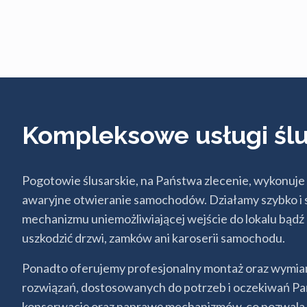
Kompleksowe usługi śl
Pogotowie ślusarskie, na Państwa zlecenie, wykonuj
awaryjne otwieranie samochodów. Działamy szybko i sku
mechanizmu uniemożliwiającej wejście do lokalu bądź 
uszkodzić drzwi, zamków ani karoserii samochodu.
Ponadto oferujemy profesjonalny montaż oraz wymi
rozwiązań, dostosowanych do potrzeb i oczekiwań Pa
konserwację oraz naprawę mechanizmów, co pozwala n