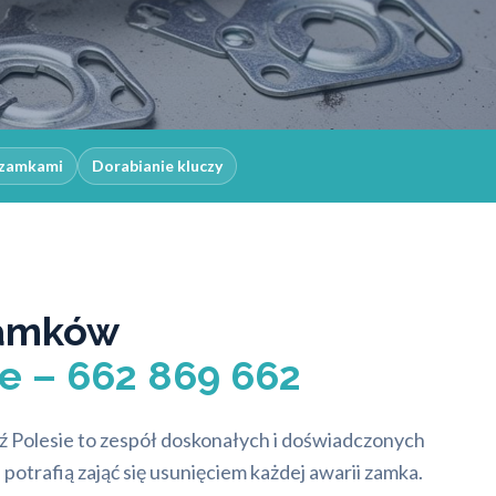
 zamkami
Dorabianie kluczy
amków
e – 662 869 662
ź Polesie to zespół doskonałych i doświadczonych
 potrafią zająć się usunięciem każdej awarii zamka.