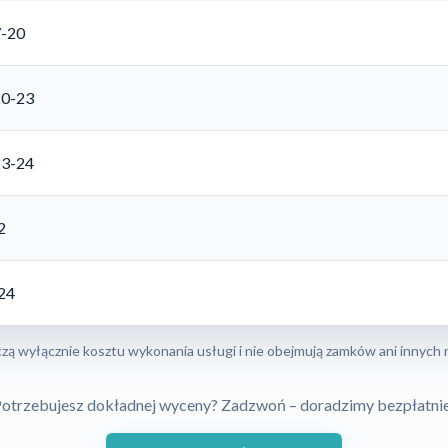
7-20
20-23
23-24
2
-24
zą wyłącznie kosztu wykonania usługi i nie obejmują zamków ani innych 
otrzebujesz dokładnej wyceny? Zadzwoń – doradzimy bezpłatni