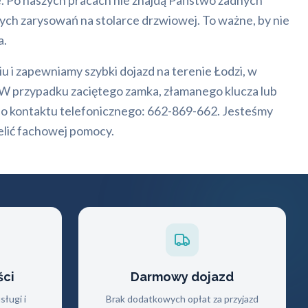
e. Po naszych pracach nie znajdą Państwo żadnych
ych zarysowań na stolarce drzwiowej. To ważne, by nie
a.
u i zapewniamy szybki dojazd na terenie Łodzi, w
. W przypadku zaciętego zamka, złamanego klucza lub
do kontaktu telefonicznego: 662-869-662. Jesteśmy
elić fachowej pomocy.
ści
Darmowy dojazd
ługi i
Brak dodatkowych opłat za przyjazd