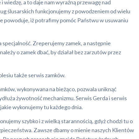
i wiedzę, a to daje nam wyraźną przewagę nad
ług ślusarskich funkcjonujemy z powodzeniem od wielu
dzie powoduje, iż potrafimy pomóc Państwu w usuwaniu
specjalność. Zreperujemy zamek, a następnie
 należy o zamek dbać, by działał bez zarzutów przez
lesiu także serwis zamków.
amków, wykonywana na bieżąco, pozwala uniknąć
wydłuża żywotność mechanizmu. Serwis Gerda i serwis
, jakie wykonujemy tu każdego dnia.
ujemy szybko i z wielką starannością, gdyż chodzi tu o
pieczeństwa. Zawsze dbamy o mienie naszych Klientów