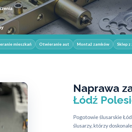
czenia
ny
eranie mieszkań
Otwieranie aut
Montaż zamków
Sklep z
Naprawa z
Łódź Polesi
Pogotowie ślusarskie Łód
ślusarzy, którzy doskonale