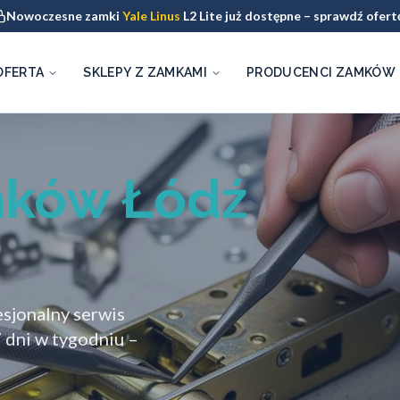
Nowoczesne zamki
Yale Linus
L2 Lite już dostępne – sprawdź ofert
OFERTA
SKLEPY Z ZAMKAMI
PRODUCENCI ZAMKÓW
ków Łódź
sjonalny serwis
 dni w tygodniu –