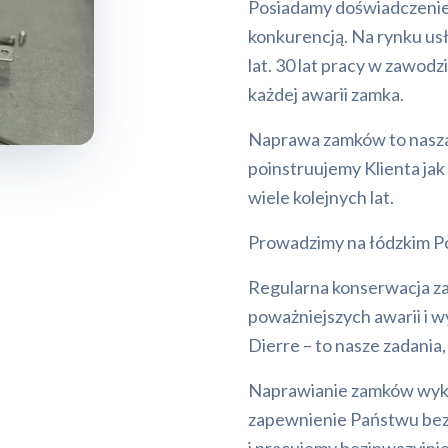
Posiadamy doświadczenie 
konkurencją. Na rynku us
lat. 30 lat pracy w zawo
każdej awarii zamka.
Naprawa zamków to nasza 
poinstruujemy Klienta jak
wiele kolejnych lat.
Prowadzimy na łódzkim Po
Regularna konserwacja z
poważniejszych awarii i 
Dierre – to nasze zadania
Naprawianie zamków wykon
zapewnienie Państwu bez