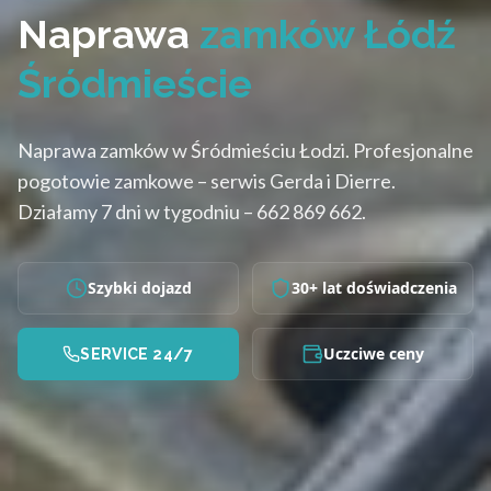
Naprawa
zamków Łódź
Śródmieście
Naprawa zamków w Śródmieściu Łodzi. Profesjonalne
pogotowie zamkowe – serwis Gerda i Dierre.
Działamy 7 dni w tygodniu – 662 869 662.
Szybki dojazd
30+ lat doświadczenia
Uczciwe ceny
SERVICE 24/7