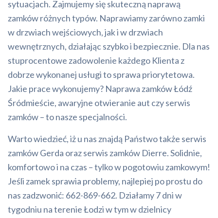
sytuacjach. Zajmujemy się skuteczną naprawą
zamków różnych typów. Naprawiamy zarówno zamki
w drzwiach wejściowych, jak i w drzwiach
wewnętrznych, działając szybko i bezpiecznie. Dla nas
stuprocentowe zadowolenie każdego Klienta z
dobrze wykonanej usługi to sprawa priorytetowa.
Jakie prace wykonujemy? Naprawa zamków Łódź
Śródmieście, awaryjne otwieranie aut czy serwis
zamków – to nasze specjalności.
Warto wiedzieć, iż u nas znajdą Państwo także serwis
zamków Gerda oraz serwis zamków Dierre. Solidnie,
komfortowo i na czas – tylko w pogotowiu zamkowym!
Jeśli zamek sprawia problemy, najlepiej po prostu do
nas zadzwonić: 662-869-662. Działamy 7 dni w
tygodniu na terenie Łodzi w tym w dzielnicy