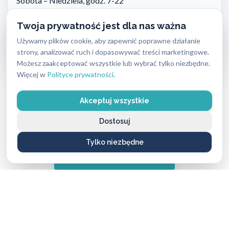
Sobota – Niedziela, godz. 7-22
300 PLN
Twoja prywatność jest dla nas ważna
Używamy plików cookie, aby zapewnić poprawne działanie
Sobota – Niedziela, godz. 22-24
strony, analizować ruch i dopasowywać treści marketingowe.
400 PLN
Możesz zaakceptować wszystkie lub wybrać tylko niezbędne.
Więcej w
Polityce prywatności
.
Ceny dotyczą wyłącznie kosztu wykonania usługi i nie obejmują
zamków ani innych materiałów.
Akceptuj wszystkie
Potrzebujesz dokładnej wyceny? Zadzwoń – doradzimy
Dostosuj
bezpłatnie!
Tylko niezbędne
ZADZWOŃ TERAZ