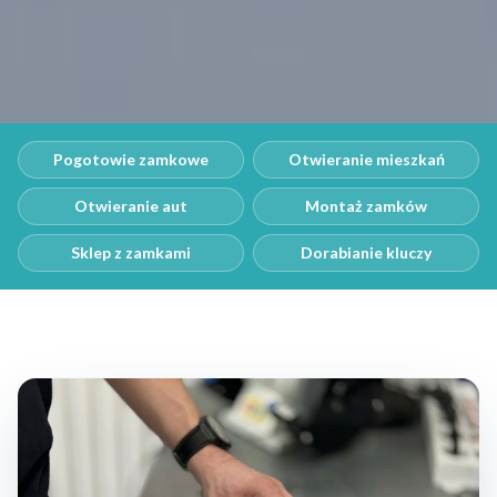
Pogotowie zamkowe
Otwieranie mieszkań
Otwieranie aut
Montaż zamków
Sklep z zamkami
Dorabianie kluczy